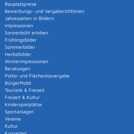
Gebührenverordnung beziehungsweise -satzung.
Bauplatzpreise
Bewerbungs- und Vergaberichtlinien
Bearbeitungsdauer
Jahreszeiten in Bildern
hängt vom Einzelfall ab
Impressionen
Sonnenbühl erleben
Hinweise
Frühlingsbilder
s.o.
Sommerbilder
Herbstbilder
Winterimpressionen
Vertiefende Informationen
Beratungen
von der zuständigen Stelle zu erfragen
Polter und Flächenlosvergabe
BürgerMobil
Rechtsgrundlage
Touristik & Freizeit
§ 39 Wassergesetz Baden-Württemberg (WG)
Freizeit & Kultur
(Ausübung der Schifffahrt)
Kinderspielplätze
Anlage 4 - Wassergesetz für Baden-Württemberg
Sportanlagen
(WG) (Verzeichnis der für die Schifffahrt
Vereine
bestimmten Gewässer)
Kultur
Kurgarten