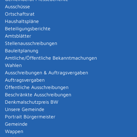
Ausschüsse
Zuständige Stelle
Ortschaftsrat
Haushaltspläne
die untere Wasserbehörde, in deren Bezirk das
Beteiligungsberichte
Gewässer liegt
Amtsblätter
Untere Wasserbehörde ist
Stellenausschreibungen
wenn sich das Gewässer in einem Stadtkreis
Bauleitplanung
befindet: die Stadtverwaltung
Amtliche/Öffentliche Bekanntmachungen
wenn sich das Gewässer in einem Landkreis
Wahlen
befindet: das Landratsamt
Ausschreibungen & Auftragsvergaben
Auftragsvergaben
Landratsamt Reutlingen
Öffentliche Ausschreibungen
Beschränkte Ausschreibungen
Leistungsdetails
Denkmalschutzpreis BW
Unsere Gemeinde
Voraussetzungen
Portrait Bürgermeister
Aspekte der Allgemeinheit werden nicht beeinträchtigt
Gemeinde
Wappen
Verfahrensablauf