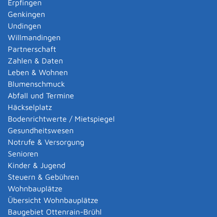
Erpfingen
Sie können die Erlaubnis formlos bei der zuständigen
Genkingen
Stelle beantragen. Geben Sie in Ihrem Antrag an,
Undingen
welches Gewässer Sie befahren möchten und
Willmandingen
fügen Sie eine Beschreibung Ihres Fahrzeugs bei.
Partnerschaft
Zahlen & Daten
Die zuständige Stelle beteiligt bei ihrer
Leben & Wohnen
Entscheidungsfindung das Regierungspräsidium
Blumenschmuck
Freiburg.
Abfall und Termine
Häckselplatz
Fristen
Bodenrichtwerte / Mietspiegel
Eine Antragsfrist ist nicht bestimmt.
Gesundheitswesen
Notrufe & Versorgung
Erforderliche Unterlagen
Senioren
vom Einzelfall abhängig
Kinder & Jugend
Erkundigen Sie sich vorher bei der zuständigen Stelle.
Steuern & Gebühren
Wohnbauplätze
Kosten
Übersicht Wohnbauplätze
Die Höhe der Kosten variiert je nach
Baugebiet Ottenrain-Brühl