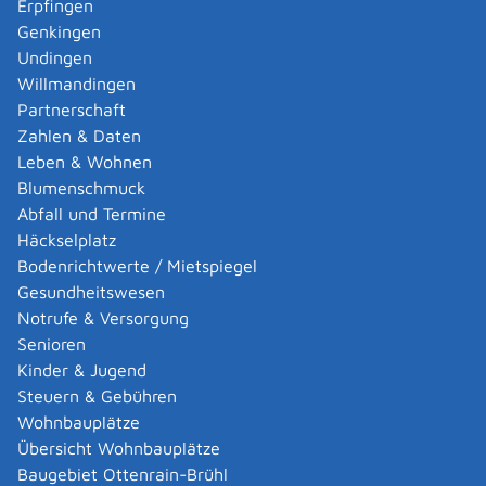
Erpfingen
Wenn sich Ihre Liegenschaft in einem Stadtkreis
Genkingen
oder in einer der 12 Städte (Aalen, Göppingen,
Undingen
Heidenheim an der Brenz, Konstanz, Lörrach,
Willmandingen
Ludwigsburg, Reutlingen, Schwäbisch Gmünd,
Partnerschaft
Sindelfingen, Singen, Villingen-Schwenningen,
Zahlen & Daten
Tübingen) befindet:
Leben & Wohnen
die Stadtverwaltung
Blumenschmuck
Abfall und Termine
Landratsamt Reutlingen
Häckselplatz
Bodenrichtwerte / Mietspiegel
Leistungsdetails
Gesundheitswesen
Notrufe & Versorgung
Voraussetzungen
Senioren
Jede Person ist berechtigt,
Kinder & Jugend
Einsicht in das Liegenschaftskataster zu nehmen
Steuern & Gebühren
und
Wohnbauplätze
Auszüge aus dem Liegenschaftskataster zu
Übersicht Wohnbauplätze
erhalten.
Baugebiet Ottenrain-Brühl