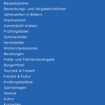
Bauplatzpreise
Auszüge, die Eigentümerangaben erhalten, unterliegen
Bewerbungs- und Vergaberichtlinien
dem Datenschutz, da Eigentümerangaben
Jahreszeiten in Bildern
personenbezogene Daten sind. Daher können nur
Impressionen
berechtigte Personen diese Auszüge beantragen.
Sonnenbühl erleben
Berechtigt für Auszüge mit Eigentümerangaben sind:
Frühlingsbilder
Eigentümer beziehungsweise Eigentümerin selbst,
Sommerbilder
Personen mit berechtigtem Interesse
Herbstbilder
Diese Person muss dafür angeben, zu welchem
Winterimpressionen
Zweck Sie die Auszüge benötigt.
Beratungen
Polter und Flächenlosvergabe
Verfahrensablauf
BürgerMobil
Für einen Auszug aus dem Liegenschaftskataster
Touristik & Freizeit
können Sie einen formlosen Antrag
Freizeit & Kultur
bei der zuständigen Stelle vor Ort stellen,
Kinderspielplätze
schriftlich einreichen (Brief oder E-Mail) oder
Sportanlagen
Ihren Antrag online über die
Online-Plattform des
Vereine
Landesamt für Geoinformation und
Kultur
Landentwicklung Baden-Württemberg
stellen.
Kurgarten