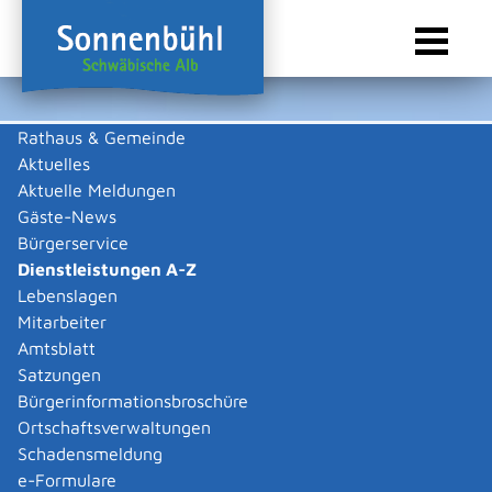
Rathaus & Gemeinde
Aktuelles
Sie sind hier:
Startseite Sonnenbühl
/
Rathaus & Gemeinde
/
Bürgerservice
/
Dienstleistungen A-Z
Aktuelle Meldungen
Gäste-News
Dienstleistungen A-Z
Bürgerservice
Dienstleistungen A-Z
Leistungen
Lebenslagen
A
B
C
D
E
F
G
H
I
J
K
L
M
N
O
P
Q
R
S
T
U
V
W
X
Y
Z
Mitarbeiter
Partnerschaft, Trennung und
Amtsblatt
Ehescheidung -
Satzungen
Versorgungsausgleich
Bürgerinformationsbroschüre
Ortschaftsverwaltungen
durchführen
Schadensmeldung
e-Formulare