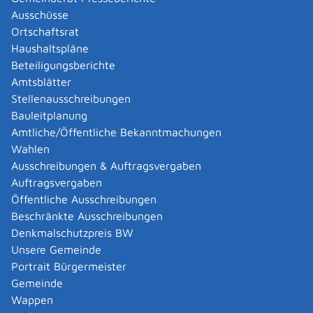
oder Invaliditätsversorgung haben. Durch den
Ausschüsse
Versorgungsausgleich werden sie an den von der
Ortschaftsrat
anderen Partnerin oder von dem anderen Partner
Haushaltspläne
erworbenen Anrechten beteiligt.
Beteiligungsberichte
Die Zeitspanne für die Berechnung des
Amtsblätter
Versorgungsausgleichs beginnt mit dem ersten Tag des
Stellenausschreibungen
Monats der Eheschließung oder der Begründung einer
Bauleitplanung
Lebenspartnerschaft. Sie endet mit dem letzten Tag
Amtliche/Öffentliche Bekanntmachungen
des der Zustellung des Scheidungs- beziehungsweise
Wahlen
Aufhebungsantrags vorausgehenden Monats.
Ausschreibungen & Auftragsvergaben
Anrechte werden grundsätzlich "intern", das heißt
Auftragsvergaben
innerhalb des jeweiligen Versorgungssystems, geteilt.
Öffentliche Ausschreibungen
Die jeweils ausgleichsberechtigte Person erhält dadurch
Beschränkte Ausschreibungen
einen Anspruch auf eine Versorgung bei dem
Denkmalschutzpreis BW
Versorgungsträger der ausgleichspflichtigen Person.
Unsere Gemeinde
Dabei überträgt das Familiengericht die Hälfte des in
Portrait Bürgermeister
der Ehezeit erworbenen Versorgungswerts, den
Gemeinde
sogenannten Ausgleichswert, auf die
Wappen
ausgleichsberechtigte Person. Diese Übertragung