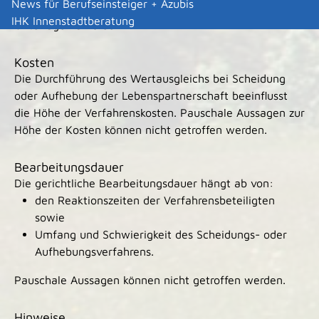
News für Berufseinsteiger + Azubis
Das Gericht wird die im Einzelfall erforderlichen
IHK Innenstadtberatung
Unterlagen anfordern.
Kosten
Die Durchführung des Wertausgleichs bei Scheidung
oder Aufhebung der Lebenspartnerschaft beeinflusst
die Höhe der Verfahrenskosten. Pauschale Aussagen zur
Höhe der Kosten können nicht getroffen werden.
Bearbeitungsdauer
Die gerichtliche Bearbeitungsdauer hängt ab von:
den Reaktionszeiten der Verfahrensbeteiligten
sowie
Umfang und Schwierigkeit des Scheidungs- oder
Aufhebungsverfahrens.
Pauschale Aussagen können nicht getroffen werden.
Hinweise