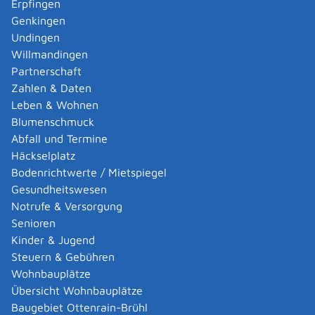
Erpfingen
erfolgt zu Lasten des Anrechts der ausgleichspflichtigen
Genkingen
Person, deren Versorgung gekürzt wird.
Undingen
Ausnahmsweise werden Anrechte in bestimmten Fällen
Willmandingen
auch "extern" geteilt. Die ausgleichsberechtigte Person
Partnerschaft
erhält dadurch einen Anspruch auf eine Versorgung bei
Zahlen & Daten
einem von ihr ausgewählten anderen
Leben & Wohnen
Versorgungsträger als demjenigen, bei dem das
Blumenschmuck
aufzuteilende Anrecht besteht.
Abfall und Termine
Der Versorgungsträger der ausgleichspflichtigen Person
Häckselplatz
muss den Ausgleichswert als Kapitalbetrag an den
Bodenrichtwerte / Mietspiegel
ausgewählten Versorgungsträger zahlen.
Gesundheitswesen
Wählt die ausgleichsberechtigte Person keine
Notrufe & Versorgung
Zielversorgung aus, so fließt der Kapitalbetrag in die
Senioren
gesetzliche Rentenversicherung.
Kinder & Jugend
Handelt es sich um eine betriebliche Altersversorgung,
Steuern & Gebühren
so wird der Kapitalbetrag in die
Wohnbauplätze
Versorgungsausgleichskasse überführt.
Übersicht Wohnbauplätze
Tipp:
Die Details der Berechnung und des
Baugebiet Ottenrain-Brühl