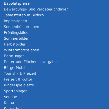
Ausgleichsmodus sind kompliziert. Lassen Sie sich von
Bauplatzpreise
einer Rechtsanwältin oder einem Rechtsanwalt
Bewerbungs- und Vergaberichtlinien
beraten.
Jahreszeiten in Bildern
Impressionen
Zuständige Stelle
Sonnenbühl erleben
Frühlingsbilder
das Amtsgericht, das die Scheidung oder die
Sommerbilder
Aufhebung der Lebenspartnerschaft durchführt
Herbstbilder
Amtsgericht Reutlingen
Winterimpressionen
Beratungen
Leistungsdetails
Polter und Flächenlosvergabe
BürgerMobil
Voraussetzungen
Touristik & Freizeit
Scheidung der Ehe oder Aufhebung der
Freizeit & Kultur
Lebenspartnerschaft
Kinderspielplätze
Sportanlagen
Vereine
Verfahrensablauf
Kultur
Mit der Zustellung des Scheidungs- beziehungsweise
Kurgarten
Aufhebungsantrags erhalten Sie vom Gericht einen