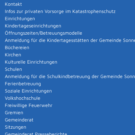
Kontakt
Ausgabe der Stimmzettel
Infos zur privaten Vorsorge im Katastrophenschutz
Überprüfung der Wahlberechtigung aufgrund des
Einrichtungen
Wählerverzeichnisses
Kindertageseinrichtungen
Freigabe der Wahlurne für den Einwurf des
Öffnungszeiten/Betreuungsmodelle
Stimmzettels
Anmeldung für die Kindertagesstätten der Gemeinde Sonn
Mitarbeit bei der Ermittlung des Wahlergebnisses
Büchereien
Wahlhelfer oder Wahlhelferinnen
Kirchen
müssen ihr Amt unparteiisch wahrnehmen,
zum
Kulturelle Einrichtungen
Beispiel dürfen sie während ihrer Tätigkeit kein
Schulen
Zeichen sichtbar tragen, das auf ihre politische
Anmeldung für die Schulkindbetreuung der Gemeinde Son
Überzeugung hinweist,
Ferienbetreuung
sind zur Verschwiegenheit verpflichtet. Sie müssen
Soziale Einrichtungen
über die bei ihrer amtlichen Tätigkeit bekannt
Volkshochschule
gewordenen Angelegenheiten schweigen und
Freiwillige Feuerwehr
dürfen in Ausübung ihres Amtes ihr Gesicht nicht
Gremien
verhüllen.
Gemeinderat
Sitzungen
Gemeinderat Presseberichte