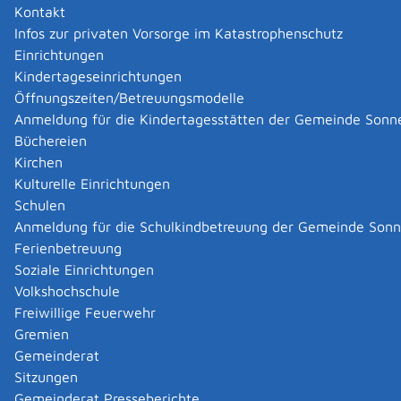
barrierefreien Schienenfahrzeugen für den öffentlich-
Kontakt
und privatrechtlich organisierten
Infos zur privaten Vorsorge im Katastrophenschutz
Schienenpersonennahverkehr und den Stadt- und
Einrichtungen
Straßenbahnverkehr.
Kindertageseinrichtungen
Ziele der Förderung sind:
Öffnungszeiten/Betreuungsmodelle
Unterstützung der Flottenerneuerung durch
Anmeldung für die Kindertagesstätten der Gemeinde Sonn
moderne und emissionsärmere Fahrzeuge,
Büchereien
Schaffung eines größeren Kapazitätsangebots im
Kirchen
schienengebundenen ÖPNV und SPNV als
Kulturelle Einrichtungen
Voraussetzung zur Steigerung dieser
Schulen
Verkehrsanteile,
Anmeldung für die Schulkindbetreuung der Gemeinde Son
Verbesserung des Betriebsablaufs und der
Ferienbetreuung
Betriebsqualität für einen zuverlässigen und
Soziale Einrichtungen
pünktlichen schienengebundenen ÖPNV und SPNV,
Volkshochschule
- Verbesserung der Barrierefreiheit im
Freiwillige Feuerwehr
schienengebundenen ÖPNV und SPNV,
Gremien
Gemeinderat
Zuständige Stelle
Sitzungen
Gemeinderat Presseberichte