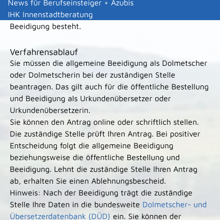
News für Berufseinsteiger + Azubis
oder gleichwertige Prüfung gibt. Voraussetzung ist,
IHK Innenstadtberatung
dass ein besonderes Bedürfnis für die allgemeine
Beeidigung besteht.
Verfahrensablauf
Sie müssen die allgemeine Beeidigung als Dolmetscher
oder Dolmetscherin bei der zuständigen Stelle
beantragen. Das gilt auch für die öffentliche Bestellung
und Beeidigung als Urkundenübersetzer oder
Urkundenübersetzerin.
Sie können den Antrag online oder schriftlich stellen.
Die zuständige Stelle prüft Ihren Antrag. Bei positiver
Entscheidung folgt die allgemeine Beeidigung
beziehungsweise die öffentliche Bestellung und
Beeidigung. Lehnt die zuständige Stelle Ihren Antrag
ab, erhalten Sie einen Ablehnungsbescheid.
Hinweis:
Nach der Beeidigung trägt die zuständige
Stelle Ihre Daten in die bundesweite
Dolmetscher- und
Übersetzerdatenbank (DÜD)
ein. Sie können der