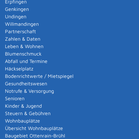
Erpfingen
anderen Bundesland oder in einem EU-/EWR-Staat
Genkingen
oder der Schweiz können Sie sich auch in Baden-
Undingen
Württemberg beeidigen lassen. Informationen dazu
Willmandingen
erhalten Sie in der Leistungsbeschreibung
Partnerschaft
"
Dolmetscher, Übersetzer mit Wohnsitz oder
Zahlen & Daten
Niederlassung in anderen Ländern - Allgemeine
Leben & Wohnen
Beeidigung beantragen
".
Blumenschmuck
Abfall und Termine
Onlineantrag und Formulare
Häckselplatz
Bodenrichtwerte / Mietspiegel
Dolmetscher und Übersetzer - Allgemeine
Gesundheitswesen
Beeidigung
Notrufe & Versorgung
Senioren
Zuständige Stelle
Kinder & Jugend
Steuern & Gebühren
Die Präsidentin oder der Präsident des Landgerichts, in
Wohnbauplätze
dessen Bezirk Sie Ihren Wohnsitz oder Ihre berufliche
Übersicht Wohnbauplätze
Niederlassung haben.
Baugebiet Ottenrain-Brühl
Landgericht Tübingen