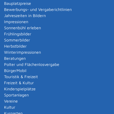
Bauplatzpreise
Bewerbungs- und Vergaberichtlinien
Leistungsdetails
Jahreszeiten in Bildern
Impressionen
Voraussetzungen
Sonnenbühl erleben
Voraussetzungen sind:
Frühlingsbilder
Volljährigkeit
Sommerbilder
Geeignetheit
Herbstbilder
Geordnete wirtschaftliche Verhältnisse
Winterimpressionen
Zuverlässigkeit
Beratungen
Fachkenntnisse in der deutschen und der zu
Polter und Flächenlosvergabe
beeidigenden Sprache
BürgerMobil
Touristik & Freizeit
Sie besitzen die erforderlichen Fachkenntnisse, wenn
Freizeit & Kultur
Sie über Grundkenntnisse der deutschen Rechtssprache
Kinderspielplätze
verfügen und
Sportanlagen
entweder im Inland eine Dolmetscher- oder
Vereine
Üebrsetzerprüfung eines staatlichen oder staatlich
Kultur
anerkannten Prüfungsamtes oder eine andere
Kurgarten