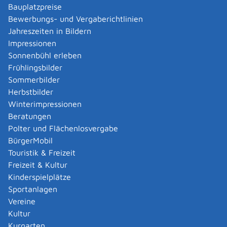
Bauplatzpreise
wechseln oder nicht.
Bewerbungs- und Vergaberichtlinien
Jahreszeiten in Bildern
Fristen
Impressionen
Sie müssen den Wechsel der Hauptwohnung innerhalb
Sonnenbühl erleben
von zwei Wochen der Meldebehörde mitteilen, die für
Frühlingsbilder
die neue Hauptwohnung zuständig ist.
Sommerbilder
Herbstbilder
Erforderliche Unterlagen
Winterimpressionen
Personalausweis oder Reisepass
Beratungen
Polter und Flächenlosvergabe
Kosten
BürgerMobil
Innerhalb der vorgegebenen Frist in der Regel
Touristik & Freizeit
kostenfrei.
Freizeit & Kultur
In Abhängigkeit von einer örtlichen Gebührensatzung
Kinderspielplätze
kann im Einzelfall allerdings eine Bearbeitungsgebühr
Sportanlagen
erhoben werden.
Vereine
Kultur
Bearbeitungsdauer
Kurgarten