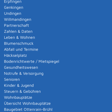
Wohnortgemeinde erfüllt.
Erpfingen
Genkingen
Gemeinde Sonnenbühl
Undingen
Willmandingen
Leistungsdetails
Partnerschaft
Zahlen & Daten
Leben & Wohnen
Voraussetzungen
Blumenschmuck
Sie haben mehrere Wohnungen im Bundesgebiet.
Abfall und Termine
Häckselplatz
Verfahrensablauf
Bodenrichtwerte / Mietspiegel
Ändern sich Ihre Lebensumstände und eine Ihrer
Gesundheitswesen
Nebenwohnungen wird zu Ihrer Hauptwohnung,
Notrufe & Versorgung
müssen Sie dies der Meldebehörde mitteilen, die für die
Senioren
neue Hauptwohnung zuständig ist.
Kinder & Jugend
Steuern & Gebühren
Hinweis:
Auch bei jeder An- und Abmeldung müssen
Wohnbauplätze
Sie angeben, welche Wohnungen Sie im Bundesgebiet
Übersicht Wohnbauplätze
haben und welche davon Ihre Hauptwohnung ist. Dies
Baugebiet Ottenrain-Brühl
gilt unabhängig davon, ob Sie Ihre Hauptwohnung