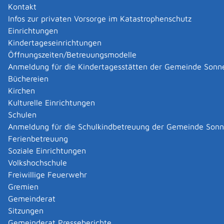
Kontakt
Hauptwohnung ist:
Infos zur privaten Vorsorge im Katastrophenschutz
wenn Sie verheiratetet sind oder in
Einrichtungen
Lebenspartnerschaft leben und nur vorübergehend
Kindertageseinrichtungen
getrennt von Ihrer Familie oder Ihrem
Öffnungszeiten/Betreuungsmodelle
Lebenspartner wohnen: die vorwiegend benutzte
Anmeldung für die Kindertagesstätten der Gemeinde Sonn
Wohnung der Familie oder der
Büchereien
Lebenspartnerschaft.
Kirchen
wenn Sie verheiratetet sind oder in
Kulturelle Einrichtungen
Lebenspartnerschaft leben und dauernd getrennt
Schulen
wohnen: Ihre vorwiegende Wohnung
Anmeldung für die Schulkindbetreuung der Gemeinde Son
wenn Sie minderjährig sind: die vorwiegend
Ferienbetreuung
benutzte Wohnung Ihrer Eltern oder Pflegeeltern.
Soziale Einrichtungen
Leben diese getrennt, ist Hauptwohnung die
Volkshochschule
Wohnung, in der Sie vorwiegend wohnen.
Freiwillige Feuerwehr
Erst wenn sich die vorwiegend benutzte Wohnung
Gremien
nicht zweifelsfrei bestimmen lässt, ist auf den
Gemeinderat
Schwerpunkt der Lebensbeziehungen abzustellen.
Sitzungen
Anhaltspunkte dafür sind zum Beispiel die Art der
Gemeinderat Presseberichte