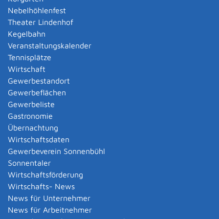
Bearbeitung in der Regel sofort vor Ort
Nebelhöhlenfest
Theater Lindenhof
Hinweise
Kegelbahn
Beachten Sie, dass beim Wechsel der Hauptwohnung
Veranstaltungskalender
auch die Adresse beziehungsweise der Wohnort in Ihren
Tennisplätze
Dokumenten geändert werden muss. Wie Sie dabei
Wirtschaft
vorgehen, erfahren Sie in der Lebenslage "
Umzug
" und
Gewerbestandort
den dazugehörigen Leistungen.
Gewerbeflächen
Gewerbeliste
Vertiefende Informationen
Gastronomie
Keine
Übernachtung
Wirtschaftsdaten
Gewerbeverein Sonnenbühl
Rechtsgrundlage
Sonnentaler
Bundesmeldegesetz - BMG:
Wirtschaftsförderung
§ 21 Mehrere Wohnungen
Wirtschafts- News
§ 22 Bestimmung der Hauptwohnung
News für Unternehmer
News für Arbeitnehmer
Freigabevermerk