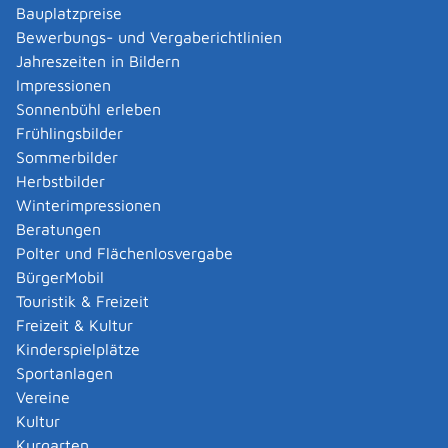
24. November 2010 über Industrieemissionen
Bauplatzpreise
(integrierte Vermeidung und Verminderung der
Bewerbungs- und Vergaberichtlinien
Umweltverschmutzung) in der jeweils geltenden
Jahreszeiten in Bildern
Fassung
Impressionen
Sonnenbühl erleben
vorhanden ist oder errichtet werden soll.
Frühlingsbilder
Die Abteilung 9, Landesamt für Geologie, Rohstoffe
Sommerbilder
und Bergbau des Regierungspräsidiums Freiburg ist
Herbstbilder
darüber hinaus die landesweit zuständige
Winterimpressionen
Immissionsschutzbehörde für
Beratungen
Betriebsgelände einschließlich der darauf
Polter und Flächenlosvergabe
befindlichen Anlagen und Tätigkeiten, die der
BürgerMobil
Bergaufsicht unterliegen,
Touristik & Freizeit
Betriebsgelände mit Seilschwebebahnen und
Freizeit & Kultur
Standseilbahnen, die dem Personenverkehr dienen,
Kinderspielplätze
Betriebsgelände mit Gashochdruckleitungen, die als
Sportanlagen
Energieanlagen im Sinne des
Vereine
Energiewirtschaftsgesetzes der Versorgung mit Gas
Kultur
dienen und die für einen maximal zulässigen
Kurgarten