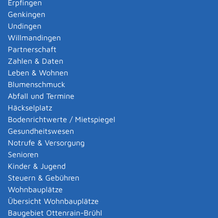
Erpfingen
europäischen Industrieemissions-Richtlinie, der Störfall-
Genkingen
Verordnung oder dem Bergrecht unterliegen):
Undingen
Die Abteilungen 5, Umwelt der jeweils örtlich
Willmandingen
zuständigen Regierungspräsidien sind die zuständigen
Partnerschaft
Immissionsschutzbehörden für Betriebsgelände, auf
Zahlen & Daten
denen
Leben & Wohnen
mindestens eine Anlage, die in Spalte d des
Blumenschmuck
Anhangs 1 der Verordnung über
Abfall und Termine
genehmigungsbedürftige Anlagen mit dem
Häckselplatz
Buchstabe E gekennzeichnet ist,
Bodenrichtwerte / Mietspiegel
mindestens ein Betriebsbereich nach § 3 Absatz 5a
Gesundheitswesen
Bundes-Immissionsschutzgesetz (Störfallbetrieb),
Notrufe & Versorgung
mindestens eine Anlage, die nach § 60 Abs. 3 Satz
Senioren
1 Nr. 2 oder Nr. 3 des Wasserhaushaltsgesetzes
Kinder & Jugend
genehmigungsbedürftig ist oder
Steuern & Gebühren
mindestens eine Deponie nach Artikel 10 in
Wohnbauplätze
Verbindung mit Anhang I der Richtlinie 2010/75/EU
Übersicht Wohnbauplätze
des Europäischen Parlaments und des Rates vom
Baugebiet Ottenrain-Brühl