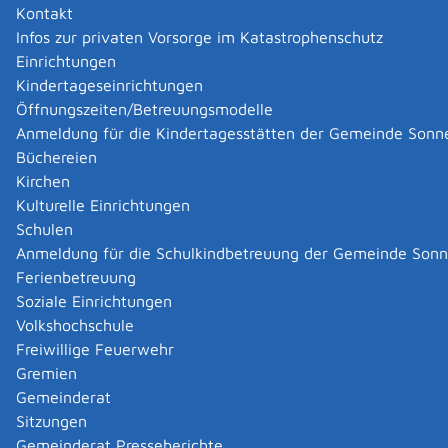
Kontakt
Infos zur privaten Vorsorge im Katastrophenschutz
Änderungen immissionsschutzrechtlich
Einrichtungen
genehmigungsbedürftiger Anlagen, die positive oder
Kindertageseinrichtungen
negative Auswirkungen auf Schutzgüter haben können,
Öffnungszeiten/Betreuungsmodelle
unterliegen nach § 15 Abs. 1 Bundes-
Anmeldung für die Kindertagesstätten der Gemeinde Sonn
Immissionsschutzgesetzes (BImSchG) einer
Büchereien
Anzeigepflicht, sofern die Änderungen nicht aufgrund
Kirchen
ihres Umfangs als wesentliche Änderung anzusehen ist
Kulturelle Einrichtungen
und damit einer Genehmigungspflicht nach § 16
Schulen
BImSchG unterliegen.
Anmeldung für die Schulkindbetreuung der Gemeinde Son
Sofern beabsichtigt ist, den
Betrieb einer
Ferienbetreuung
immissionsschutzrechtlich genehmigungsbedürftigen
Soziale Einrichtungen
Anlage einzustellen
, muss dieses unter Angabe des
Volkshochschule
Zeitpunktes der Einstellung nach § 15 Abs. 3 BImSchG
Freiwillige Feuerwehr
angezeigt werden.
Gremien
Gemeinderat
Onlineantrag und Formulare
Sitzungen
Gemeinderat Presseberichte
Änderung einer genehmigungsbedürftigen Anlage