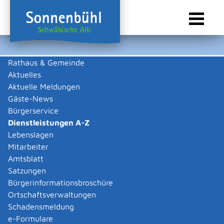
Rathaus & Gemeinde
Aktuelles
Sie sind hier:
Startseite Sonnenbühl
/
Rathaus & Gemeinde
/
Bürgerservice
/
Dienstleistungen A-Z
Aktuelle Meldungen
Gäste-News
Dienstleistungen A-Z
Bürgerservice
Dienstleistungen A-Z
Leistungen
Lebenslagen
A
B
C
D
E
F
G
H
I
J
K
L
M
N
O
P
Q
R
S
T
U
V
W
X
Y
Z
Mitarbeiter
Immissionsschutz-Änderung
Amtsblatt
einer
Satzungen
genehmigungsbedürftigen
Bürgerinformationsbroschüre
Ortschaftsverwaltungen
Anlage nach BImSchG
Schadensmeldung
anzeigen
e-Formulare