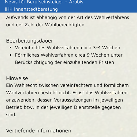
News für Berufseinsteiger + Azubis
Die entstehenden Kosten für die Wahl muss der
IHK Innenstadtberatung
Arbeitgeber bzw. der Dienstherr tragen. Die Höhe des
Aufwands ist abhängig von der Art des Wahlverfahrens
und der Zahl der Wahlberechtigten.
Bearbeitungsdauer
Vereinfachtes Wahlverfahren circa 3-4 Wochen
Förmliches Wahlverfahren circa 9 Wochen unter
Berücksichtigung der einzuhaltenden Fristen
Hinweise
Ein Wahlrecht zwischen vereinfachtem und förmlichem
Wahlverfahren besteht nicht. Es ist das Wahlverfahren
anzuwenden, dessen Voraussetzungen im jeweiligen
Betrieb bzw. in der jeweiligen Dienststelle gegeben
sind.
Vertiefende Informationen