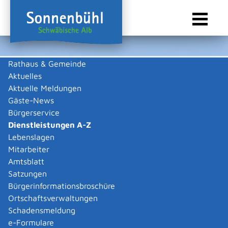
Rathaus & Gemeinde
Aktuelles
Sie sind hier:
Startseite Sonnenbühl
/
Rathaus & Gemeinde
/
Bürgerservice
/
Dienstleistungen A-Z
Aktuelle Meldungen
Gäste-News
Dienstleistungen A-Z
Bürgerservice
Dienstleistungen A-Z
Leistungen
Lebenslagen
A
B
C
D
E
F
G
H
I
J
K
L
M
N
O
P
Q
R
S
T
U
V
W
X
Y
Z
Mitarbeiter
Abbrennen von
Amtsblatt
pyrotechnischen
Satzungen
Gegenständen als Erlaubnis-
Bürgerinformationsbroschüre
Ortschaftsverwaltungen
oder
Schadensmeldung
Befähigungsscheininhaber
e-Formulare