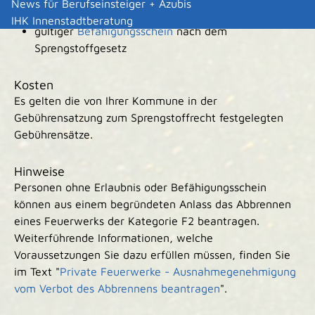
News für Berufseinsteiger + Azubis
oder
IHK Innenstadtberatung
gültiger
Befähigungsschein
nach dem
Sprengstoffgesetz
Kosten
Es gelten die von Ihrer Kommune in der
Gebührensatzung zum Sprengstoffrecht festgelegten
Gebührensätze.
Hinweise
Personen ohne Erlaubnis oder Befähigungsschein
können aus einem begründeten Anlass das Abbrennen
eines Feuerwerks der Kategorie F2 beantragen.
Weiterführende Informationen, welche
Voraussetzungen Sie dazu erfüllen müssen, finden Sie
im Text "
Private Feuerwerke - Ausnahmegenehmigung
vom Verbot des Abbrennens beantragen
".