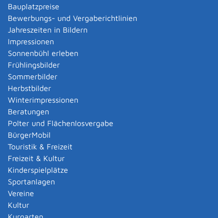
Bauplatzpreise
Nummer und Datum der Erlaubnisbescheide
Bewerbungs- und Vergaberichtlinien
beziehungsweise des Befähigungsscheines und die
Jahreszeiten in Bildern
ausstellende Behörde,
Impressionen
Ort, Art und Umfang sowie Beginn und Ende des
Sonnenbühl erleben
Feuerwerks,
Frühlingsbilder
Art und Beschreibung
(zum Beispiel
Sommerbilder
Bodenfeuerwerk, Raketen, Kaliber von
Herbstbilder
Kugelbomben, Zylinderbomben oder Bombetten)
,
Winterimpressionen
Entfernungen zu besonders brandempfindlichen
Beratungen
Gebäuden und Anlagen innerhalb des größten
Polter und Flächenlosvergabe
Schutzabstandes,
BürgerMobil
die von Ihnen geplanten Sicherungsmaßnahmen,
Touristik & Freizeit
vor allem Absperrmaßnahmen und sonstige
Freizeit & Kultur
Vorkehrungen zum Schutze der Nachbarschaft und
Kinderspielplätze
der Allgemeinheit.
Sportanlagen
Viele Städte und Gemeinden bieten Ihnen im Internet
Vereine
ein Formular an. Sofern die für Sie zuständige Behörde
Kultur
kein Formular anbietet, können Sie die Anzeige auch
Kurgarten