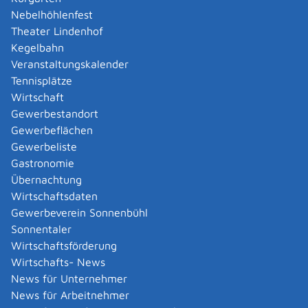
formlos unter Angabe aller oben genannten
Nebelhöhlenfest
Informationen erstatten.
Theater Lindenhof
Kegelbahn
Fristen
Veranstaltungskalender
mindestens zwei Wochen, bevor Sie das Feuerwerk
Tennisplätze
abbrennen möchten
Wirtschaft
im Einzelfall vier Wochen, wenn Sie das Feuerwerk
Gewerbestandort
abbrennen möchten in der unmittelbaren Nähe
Gewerbeflächen
von:
Gewerbeliste
Eisenbahnanlagen
Gastronomie
Flughäfen
Übernachtung
Bundeswasserstraßen
Wirtschaftsdaten
Seeschifffahrtsstraßen
Gewerbeverein Sonnenbühl
Sonnentaler
Erforderliche Unterlagen
Wirtschaftsförderung
gültige Erlaubnis nach dem Sprengstoffgesetz
Wirtschafts- News
nicht gewerblich
oder
News für Unternehmer
gewerblich
News für Arbeitnehmer