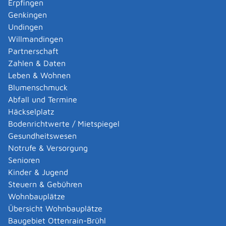
Bereichen außerhalb der markierten Parkstände,
Erpfingen
wenn Sie den ü
b
rigen Verkehr (vor allem den
Genkingen
fließenden Verkehr) nicht u
n
verhältnismäßig
Undingen
beeinträchtigen.
Willmandingen
Partnerschaft
Sie müssen den Parkausweis deutlich sichtbar hinter
Zahlen & Daten
der Windschutzscheibe anbringen und die
Leben & Wohnen
Ausnahmegenehmigung immer mitführen. Mit der
Blumenschmuck
Ausnahmegenehmigung dürfen Sie auch kostenlos auf
Abfall und Termine
Kundenparkplätzen an Bahnhöfen der Deutschen Bahn
Häckselplatz
AG parken.
Bodenrichtwerte / Mietspiegel
Gesundheitswesen
Zuständige Stelle
Notrufe & Versorgung
Senioren
Der Antrag kann in Baden-Württemberg bei den
Kinder & Jugend
unteren Straßenverkehrsbehörden gestellt werden.
Steuern & Gebühren
Richtiger Ansprechpartner ist in der Regel das
Wohnbauplätze
Landratsamt oder die jeweilige Stadtverwaltung.
Übersicht Wohnbauplätze
Landratsamt Reutlingen
Baugebiet Ottenrain-Brühl