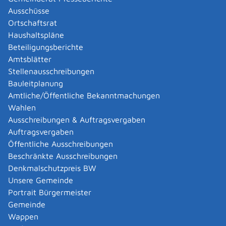
Die Ankunftszeit muss sich aus der Einstellung auf
Ausschüsse
einer Parkscheibe ergeben
Ortschaftsrat
Überschreiten der zugelassenen Parkdauer im
Haushaltspläne
Bereich e
i
nes Zonenhalteverbots
Beteiligungsberichte
Parken über die zugelassene Zeit hinaus an Stellen,
Amtsblätter
an d
e
nen Parken erlaubt, jedoch durch ein
Stellenausschreibungen
Zusatzschild eine B
e
grenzung der Parkzeit
Bauleitplanung
angeordnet ist
Amtliche/Öffentliche Bekanntmachungen
Parken während der Ladezeiten in
Wahlen
Fußgängerbereichen, in denen das Be- und
Ausschreibungen & Auftragsvergaben
Entladen für bestimmte Zeiten freig
e
geben ist
Auftragsvergaben
Parken bis zu drei Stunden auf Parkplätzen für
Öffentliche Ausschreibungen
Anwohn
e
rinnen und Anwohner. Die Ankunftszeit
Beschränkte Ausschreibungen
muss sich aus der Einstellung auf einer Parkscheibe
Denkmalschutzpreis BW
ergeben
Unsere Gemeinde
Parken ohne Gebühr und zeitliche Begrenzung an
Portrait Bürgermeister
Parku
h
ren und Parkscheinautomaten
Gemeinde
Parken in ausgewiesenen verkehrsberuhigten
Wappen