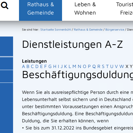
Rathaus &
Leben &
Touris
Gemeinde
Wohnen
Freiz
Sie sind hier:
Startseite Sonnenbühl
/
Rathaus & Gemeinde
/
Bürgerservice
/
Dien
Dienstleistungen A-Z
Leistungen
A
B
C
D
E
F
G
H
I
J
K
L
M
N
O
P
Q
R
S
T
U
V
W
X
Y
Beschäftigungsduldun
Wenn Sie als ausreisepflichtige Person durch eine 
Lebensunterhalt selbst sichern und in Deutschland g
unter bestimmten Voraussetzungen einen Anspruch 
Beschäftigungsduldung. Eine Beschäftigungsduldung
Duldung, die Sie erhalten können, wenn
• Sie bis zum 31.12.2022 ins Bundesgebiet eingereis