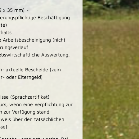
5 x 35 mm) -
erungspflichtige Beschäftigung
te)
halts
e Arbeitsbescheinigung (nicht
erungsverlauf
ebswirtschaftliche Auswertung,
n: aktuelle Bescheide (zum
r- oder Elterngeld)
sse (Sprachzertifikat)
rs, wenn eine Verpflichtung zur
ch zur Verfügung stand
hweis über den tatsächlichen
sse)