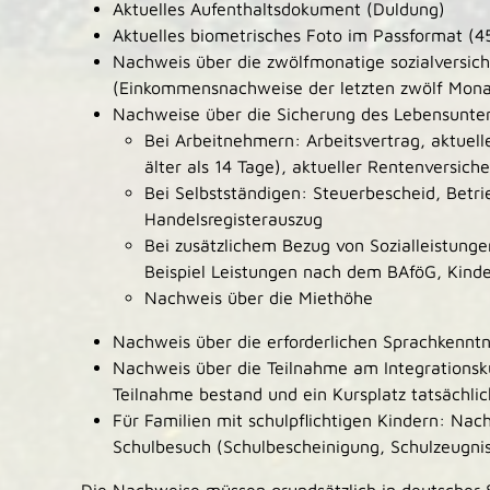
Aktuelles Aufenthaltsdokument (Duldung)
Aktuelles biometrisches Foto im Passformat (4
Nachweis über die zwölfmonatige sozialversich
(Einkommensnachweise der letzten zwölf Mona
Nachweise über die Sicherung des Lebensunter
Bei Arbeitnehmern: Arbeitsvertrag, aktuell
älter als 14 Tage), aktueller Rentenversich
Bei Selbstständigen: Steuerbescheid, Betri
Handelsregisterauszug
Bei zusätzlichem Bezug von Sozialleistunge
Beispiel Leistungen nach dem BAföG, Kinde
Nachweis über die Miethöhe
Nachweis über die erforderlichen Sprachkenntni
Nachweis über die Teilnahme am Integrationsku
Teilnahme bestand und ein Kursplatz tatsächli
Für Familien mit schulpflichtigen Kindern: Nac
Schulbesuch (Schulbescheinigung, Schulzeugni