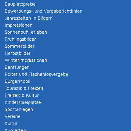
Verwaltungsverfahren beantragen
Bauplatzpreise
Allgemein bildende Schulen - zur Abendrealschule
Bewerbungs- und Vergaberichtlinien
anmelden
Jahreszeiten in Bildern
Als berechtigte Person Fahrzeugregisterauskunft
Impressionen
(Halterauskunft) beantragen
Sonnenbühl erleben
Als Servicedienstleisterin oder Servicedienstleister
Frühlingsbilder
im Rahmen der Geldwäscheaufsicht registrieren
Sommerbilder
Altenpfleger, Arbeitserzieher, Haus- und
Herbstbilder
Familienpfleger, Heilerziehungsassistent,
Winterimpressionen
Heilpädagoge, Jugend- und Heimerzieher,
Beratungen
Sozialarbeiter, Sozialpädagoge mit ausländischer
Polter und Flächenlosvergabe
Berufsausbildung – Erlaubnis zur Führung der
BürgerMobil
Berufsbezeichnung beantragen
Touristik & Freizeit
Altersrente - Rente bei vorzeitigem Eintritt in den
Freizeit & Kultur
Ruhestand beantragen
Kinderspielplätze
Altersrente für besonders langjährig Versicherte
Sportanlagen
beantragen
Vereine
Altersrente für schwerbehinderte Menschen
Kultur
beantragen
Kurgarten