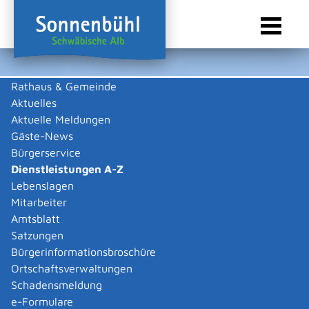
Rathaus & Gemeinde
Aktuelles
Sie sind hier:
Startseite Sonnenbühl
/
Rathaus & Gemeinde
/
Bürgerservice
/
Dienstleistungen A-Z
Aktuelle Meldungen
Gäste-News
Dienstleistungen A-Z
Bürgerservice
Dienstleistungen A-Z
Leistungen
Lebenslagen
Mitarbeiter
Amtsblatt
Die Beschreibungen der Dienstleistungen erklären eine
Satzungen
Vielzahl von kommunalen und staatlichen
Bürgerinformationsbroschüre
Verwaltungsvorgängen. Insbesondere erhalten Sie
Ortschaftsverwaltungen
Informationen zu den erforderlichen Unterlagen die zu
Schadensmeldung
einer bestimmen Verwaltungsdienstleistung notwendig
e-Formulare