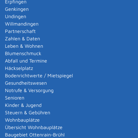
Erpfingen
Adoption eines ausländischen Kindes -
Genkingen
Umwandlung einer schwachen in eine starke
Undingen
Adoption beantragen
Willmandingen
Adoption eines deutschen Kindes - Beurkundung
Partnerschaft
von Amts wegen
Zahlen & Daten
Adoption eines erwachsenen Menschen beantragen
Leben & Wohnen
Adoptionspflege eines minderjährigen Kindes
Blumenschmuck
aufnehmen
Abfall und Termine
Adressänderung auf der eID-Karte beantragen
Häckselplatz
Adressbuch - Eintrag sperren lassen
Bodenrichtwerte / Mietspiegel
Akademische Gesundheitsberufe - Anerkennung der
Gesundheitswesen
Weiterbildung beantragen
Notrufe & Versorgung
Akademische Grade, Titel und Bezeichnungen bei
Senioren
anerkannten Spätaussiedlern - Gradumwandlungen
Kinder & Jugend
beantragen
Steuern & Gebühren
Akademische Grade, Titel und Bezeichnungen von
Wohnbauplätze
ausländischen Hochschulen führen
Übersicht Wohnbauplätze
Akteneinsicht in und außerhalb von
Baugebiet Ottenrain-Brühl