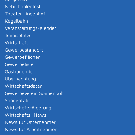
Amtliche Meldebestätigung ausstellen
Nebelhöhlenfest
Andere Strafanzeige stellen
Theater Lindenhof
Änderung bezüglich des Betriebs gentechnischer
Kegelbahn
Anlagen mitteilen
Veranstaltungskalender
Änderung der Gemeinschaftslizenz beantragen
Tennisplätze
Änderung des Entwicklungsziels einer Ökokonto-
Wirtschaft
Maßnahme beantragen
Gewerbestandort
Änderung des Wohnsitzes innerhalb derselben
Gewerbeflächen
Stadt oder Gemeinde melden
Gewerbeliste
Änderung nach Beantragung oder bei Bezug von
Gastronomie
Bürgergeld mitteilen
Übernachtung
Änderung persönlicher Daten der Hochschule
Wirtschaftsdaten
mitteilen
Gewerbeverein Sonnenbühl
Änderungen an die Krankenkasse melden
Sonnentaler
Anerkennung als gemeinnützige Stiftung
Wirtschaftsförderung
beantragen
Wirtschafts- News
Anerkennung als Pharmaberater beantragen
News für Unternehmer
Anerkennung als Prüf-, Zertifizierung- oder
News für Arbeitnehmer
Überwachungsstelle (PÜZ-Stelle) nach