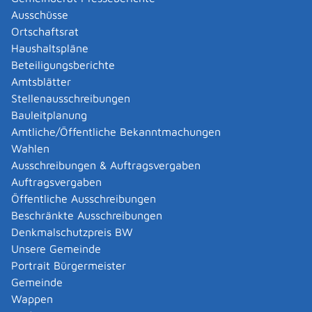
Abgelaufenen Führerschein neu ausstellen lassen
Ausschüsse
Abgeltungsteuer - Nichtveranlagungs-
Ortschaftsrat
Bescheinigung beantragen
Haushaltspläne
Abgeschlossenheitsbescheinigung zur Aufteilung
Beteiligungsberichte
eines Gebäudes beantragen
Amtsblätter
Abmeldung / Außerbetriebsetzung für ein Fahrzeug
Stellenausschreibungen
beantragen
Bauleitplanung
Abschriften, Ablichtungen, Vervielfältigungen und
Amtliche/Öffentliche Bekanntmachungen
Negative amtlich beglaubigen lassen
Wahlen
Abwasser entsorgen
Ausschreibungen & Auftragsvergaben
Abwasserbeseitigung - dezentrale Beseitigung von
Auftragsvergaben
Regenwasser beantragen oder anzeigen
Öffentliche Ausschreibungen
Abweichende Regelungen zum Schichtbetrieb
Beschränkte Ausschreibungen
beantragen
Denkmalschutzpreis BW
Abweichende Ruhezeit beantragen
Unsere Gemeinde
Adoption - Akteneinsicht beantragen
Portrait Bürgermeister
Adoption - sich als Adoptiveltern bewerben
Gemeinde
Adoption eines ausländischen Kindes -
Wappen
Beurkundung im Geburtenregister beantragen