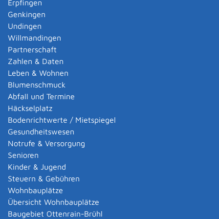
Erpfingen
Genkingen
Für gleichgestellte Jugendliche und junge Erwachsene
Undingen
während einer Berufsausbildung gelten die besonderen
Willmandingen
Regelungen für schwerbehinderte Menschen nicht. Die
Partnerschaft
ausbildenden Arbeitgeber erhalten Zuschüsse zu den
Zahlen & Daten
Kosten der Berufsausbildung.
Leben & Wohnen
Blumenschmuck
Verfahrensablauf
Abfall und Termine
Sie können die Gleichstellung schriftlich, mündlich oder
Häckselplatz
telefonisch beantragen.
Bodenrichtwerte / Mietspiegel
Gesundheitswesen
Fristen
Notrufe & Versorgung
Es gelten keine besonderen Fristen.
Senioren
Kinder & Jugend
Erforderliche Unterlagen
Steuern & Gebühren
Feststellungsbescheid des Versorgungsamts im
Wohnbauplätze
Landratsamt oder sonstigen Bescheid über Ihren
Übersicht Wohnbauplätze
GdB
Baugebiet Ottenrain-Brühl