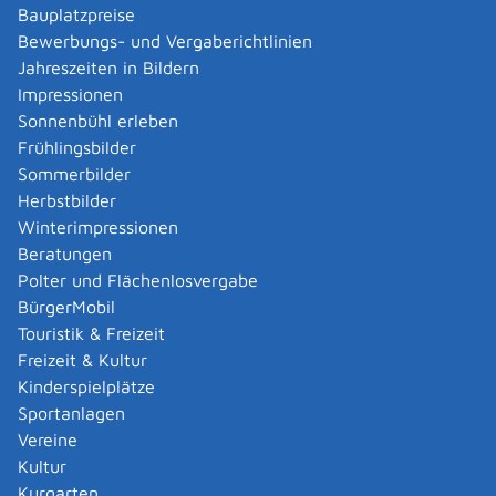
Bauplatzpreise
Kosten
Bewerbungs- und Vergaberichtlinien
Der Antrag ist kostenfrei.
Jahreszeiten in Bildern
Impressionen
Hinweise
Sonnenbühl erleben
Die Agentur für Arbeit prüft Ihren Antrag. Sie erhalten
Frühlingsbilder
einen schriftlichen Bescheid, ob Ihr Antrag bewilligt
Sommerbilder
oder abgelehnt wurde.
Herbstbilder
Winterimpressionen
Rechtsgrundlage
Beratungen
Sozialgesetzbuch Neuntes Buch (SGB IX)
Polter und Flächenlosvergabe
§ 2 Abs. 3
Begriffsbestimmung
BürgerMobil
§§ 151-152 Besondere Regelungen zur Teilhabe
Touristik & Freizeit
schwerbehinderter Menschen
Freizeit & Kultur
Kinderspielplätze
Sportanlagen
Freigabevermerk
Vereine
01.12.2025 Sozialministerium Baden-Württemberg
Kultur
|
|
Kurgarten