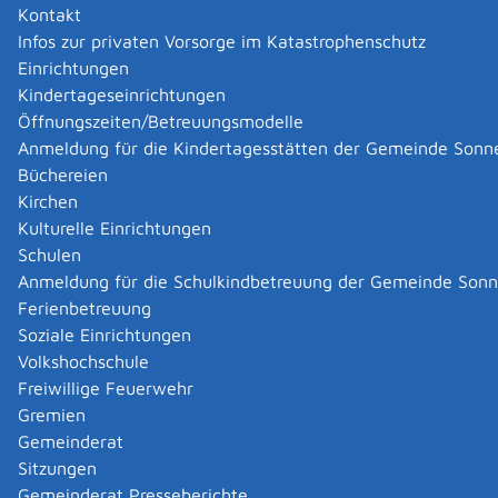
Als schwerbehindert gelten Menschen mit einem Grad
Kontakt
der Behinderung (GdB) von 50 oder mehr. Haben Sie
Infos zur privaten Vorsorge im Katastrophenschutz
einen GdB von 30 oder 40, können Sie unter
Einrichtungen
bestimmten Voraussetzungen die Gleichstellung mit
Kindertageseinrichtungen
schwerbehinderten Menschen beantragen.
Öffnungszeiten/Betreuungsmodelle
Für gleichgestellte behinderte Menschen gelten die
Anmeldung für die Kindertagesstätten der Gemeinde Sonn
besonderen Regelungen für schwerbehinderte
Büchereien
Menschen mit Ausnahme
Kirchen
des Anspruchs auf Zusatzurlaub und
Kulturelle Einrichtungen
des Anspruchs auf unentgeltliche Beförderung im
Schulen
öffentlichen Personenverkehr.
Anmeldung für die Schulkindbetreuung der Gemeinde Son
Ferienbetreuung
Zuständige Stelle
Soziale Einrichtungen
Volkshochschule
die für Ihren Wohnort zuständige Agentur für Arbeit.
Freiwillige Feuerwehr
Agentur für Arbeit Reutlingen
Gremien
Gemeinderat
Leistungsdetails
Sitzungen
Gemeinderat Presseberichte