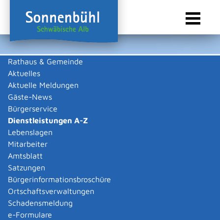
Rathaus & Gemeinde
Aktuelles
Sie sind hier:
Startseite Sonnenbühl
/
Rathaus & Gemeinde
/
Bürgerservice
/
Dienstleistungen A-Z
Aktuelle Meldungen
Gäste-News
Dienstleistungen A-Z
Bürgerservice
Dienstleistungen A-Z
Leistungen
Lebenslagen
A
B
C
D
E
F
G
H
I
J
K
L
M
N
O
P
Q
R
S
T
U
V
W
X
Y
Z
Mitarbeiter
Gleichstellung einer
Amtsblatt
Behinderung mit einer
Satzungen
Schwerbehinderung
Bürgerinformationsbroschüre
Ortschaftsverwaltungen
beantragen
Schadensmeldung
e-Formulare