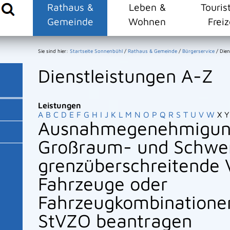
Rathaus &
Leben &
Touris
Gemeinde
Wohnen
Freiz
Sie sind hier:
Startseite Sonnenbühl
/
Rathaus & Gemeinde
/
Bürgerservice
/
Dien
Dienstleistungen A-Z
Leistungen
A
B
C
D
E
F
G
H
I
J
K
L
M
N
O
P
Q
R
S
T
U
V
W
X
Y
Ausnahmegenehmigun
Großraum- und Schwer
grenzüberschreitende 
Fahrzeuge oder
Fahrzeugkombinatione
StVZO beantragen