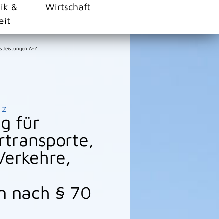
tik &
Wirtschaft
eit
stleistungen A-Z
Z
g für
transporte,
Verkehre,
n nach § 70