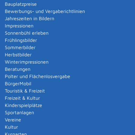
Verwaltungsverfahren beantragen
Bauplatzpreise
Allgemein bildende Schulen - zur Abendrealschule
Bewerbungs- und Vergaberichtlinien
anmelden
Jahreszeiten in Bildern
Als berechtigte Person Fahrzeugregisterauskunft
Impressionen
(Halterauskunft) beantragen
Sonnenbühl erleben
Als Servicedienstleisterin oder Servicedienstleister
Frühlingsbilder
im Rahmen der Geldwäscheaufsicht registrieren
Sommerbilder
Altenpfleger, Arbeitserzieher, Haus- und
Herbstbilder
Familienpfleger, Heilerziehungsassistent,
Winterimpressionen
Heilpädagoge, Jugend- und Heimerzieher,
Beratungen
Sozialarbeiter, Sozialpädagoge mit ausländischer
Polter und Flächenlosvergabe
Berufsausbildung – Erlaubnis zur Führung der
BürgerMobil
Berufsbezeichnung beantragen
Touristik & Freizeit
Altersrente - Rente bei vorzeitigem Eintritt in den
Freizeit & Kultur
Ruhestand beantragen
Kinderspielplätze
Altersrente für besonders langjährig Versicherte
Sportanlagen
beantragen
Vereine
Altersrente für schwerbehinderte Menschen
Kultur
beantragen
Kurgarten