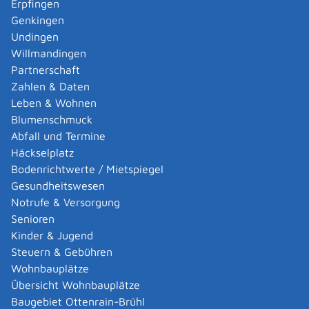
Erpfingen
Adoption eines ausländischen Kindes -
Genkingen
Umwandlung einer schwachen in eine starke
Undingen
Adoption beantragen
Willmandingen
Adoption eines deutschen Kindes - Beurkundung
Partnerschaft
von Amts wegen
Zahlen & Daten
Adoption eines erwachsenen Menschen beantragen
Leben & Wohnen
Adoptionspflege eines minderjährigen Kindes
Blumenschmuck
aufnehmen
Abfall und Termine
Adressänderung auf der eID-Karte beantragen
Häckselplatz
Adressbuch - Eintrag sperren lassen
Bodenrichtwerte / Mietspiegel
Akademische Gesundheitsberufe - Anerkennung der
Gesundheitswesen
Weiterbildung beantragen
Notrufe & Versorgung
Akademische Grade, Titel und Bezeichnungen bei
Senioren
anerkannten Spätaussiedlern - Gradumwandlungen
Kinder & Jugend
beantragen
Steuern & Gebühren
Akademische Grade, Titel und Bezeichnungen von
Wohnbauplätze
ausländischen Hochschulen führen
Übersicht Wohnbauplätze
Akteneinsicht in und außerhalb von
Baugebiet Ottenrain-Brühl