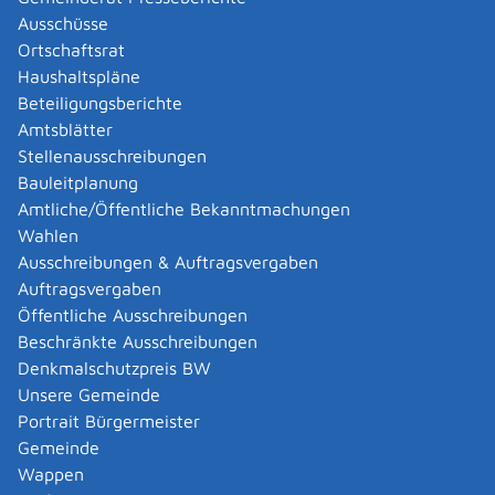
Abgelaufenen Führerschein neu ausstellen lassen
Ausschüsse
Abgeltungsteuer - Nichtveranlagungs-
Ortschaftsrat
Bescheinigung beantragen
Haushaltspläne
Abgeschlossenheitsbescheinigung zur Aufteilung
Beteiligungsberichte
eines Gebäudes beantragen
Amtsblätter
Abmeldung / Außerbetriebsetzung für ein Fahrzeug
Stellenausschreibungen
beantragen
Bauleitplanung
Abschriften, Ablichtungen, Vervielfältigungen und
Amtliche/Öffentliche Bekanntmachungen
Negative amtlich beglaubigen lassen
Wahlen
Abwasser entsorgen
Ausschreibungen & Auftragsvergaben
Abwasserbeseitigung - dezentrale Beseitigung von
Auftragsvergaben
Regenwasser beantragen oder anzeigen
Öffentliche Ausschreibungen
Abweichende Regelungen zum Schichtbetrieb
Beschränkte Ausschreibungen
beantragen
Denkmalschutzpreis BW
Abweichende Ruhezeit beantragen
Unsere Gemeinde
Adoption - Akteneinsicht beantragen
Portrait Bürgermeister
Adoption - sich als Adoptiveltern bewerben
Gemeinde
Adoption eines ausländischen Kindes -
Wappen
Beurkundung im Geburtenregister beantragen