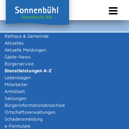
Rathaus & Gemeinde
Aktuelles
Sie sind hier:
Startseite Sonnenbühl
/
Rathaus & Gemeinde
/
Bürgerservice
/
Dienstleistungen A-Z
Aktuelle Meldungen
Gäste-News
Dienstleistungen A-Z
Bürgerservice
Dienstleistungen A-Z
Leistungen
Lebenslagen
Mitarbeiter
Amtsblatt
Die Beschreibungen der Dienstleistungen erklären eine
Satzungen
Vielzahl von kommunalen und staatlichen
Bürgerinformationsbroschüre
Verwaltungsvorgängen. Insbesondere erhalten Sie
Ortschaftsverwaltungen
Informationen zu den erforderlichen Unterlagen die zu
Schadensmeldung
einer bestimmen Verwaltungsdienstleistung notwendig
e-Formulare