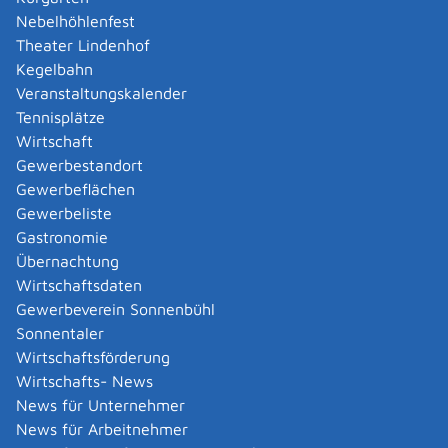
Amtliche Meldebestätigung ausstellen
Nebelhöhlenfest
Andere Strafanzeige stellen
Theater Lindenhof
Änderung bezüglich des Betriebs gentechnischer
Kegelbahn
Anlagen mitteilen
Veranstaltungskalender
Änderung der Gemeinschaftslizenz beantragen
Tennisplätze
Änderung des Entwicklungsziels einer Ökokonto-
Wirtschaft
Maßnahme beantragen
Gewerbestandort
Änderung des Wohnsitzes innerhalb derselben
Gewerbeflächen
Stadt oder Gemeinde melden
Gewerbeliste
Änderung nach Beantragung oder bei Bezug von
Gastronomie
Bürgergeld mitteilen
Übernachtung
Änderung persönlicher Daten der Hochschule
Wirtschaftsdaten
mitteilen
Gewerbeverein Sonnenbühl
Änderungen an die Krankenkasse melden
Sonnentaler
Anerkennung als gemeinnützige Stiftung
Wirtschaftsförderung
beantragen
Wirtschafts- News
Anerkennung als Pharmaberater beantragen
News für Unternehmer
Anerkennung als Prüf-, Zertifizierung- oder
News für Arbeitnehmer
Überwachungsstelle (PÜZ-Stelle) nach