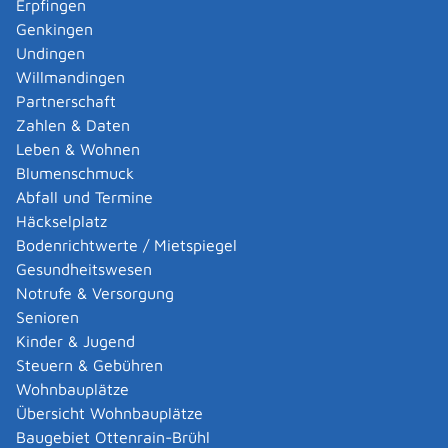
Erpfingen
Adoption eines ausländischen Kindes -
Genkingen
Umwandlung einer schwachen in eine starke
Undingen
Adoption beantragen
Willmandingen
Adoption eines deutschen Kindes - Beurkundung
Partnerschaft
von Amts wegen
Zahlen & Daten
Adoption eines erwachsenen Menschen beantragen
Leben & Wohnen
Adoptionspflege eines minderjährigen Kindes
Blumenschmuck
aufnehmen
Abfall und Termine
Adressänderung auf der eID-Karte beantragen
Häckselplatz
Adressbuch - Eintrag sperren lassen
Bodenrichtwerte / Mietspiegel
Akademische Gesundheitsberufe - Anerkennung der
Gesundheitswesen
Weiterbildung beantragen
Notrufe & Versorgung
Akademische Grade, Titel und Bezeichnungen bei
Senioren
anerkannten Spätaussiedlern - Gradumwandlungen
Kinder & Jugend
beantragen
Steuern & Gebühren
Akademische Grade, Titel und Bezeichnungen von
Wohnbauplätze
ausländischen Hochschulen führen
Übersicht Wohnbauplätze
Akteneinsicht in und außerhalb von
Baugebiet Ottenrain-Brühl