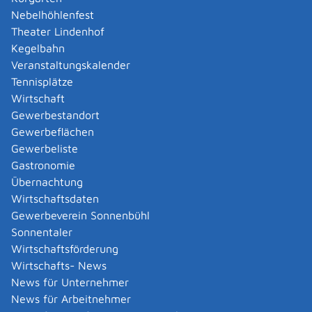
Amtliche Meldebestätigung ausstellen
Nebelhöhlenfest
Andere Strafanzeige stellen
Theater Lindenhof
Änderung bezüglich des Betriebs gentechnischer
Kegelbahn
Anlagen mitteilen
Veranstaltungskalender
Änderung der Gemeinschaftslizenz beantragen
Tennisplätze
Änderung des Entwicklungsziels einer Ökokonto-
Wirtschaft
Maßnahme beantragen
Gewerbestandort
Änderung des Wohnsitzes innerhalb derselben
Gewerbeflächen
Stadt oder Gemeinde melden
Gewerbeliste
Änderung nach Beantragung oder bei Bezug von
Gastronomie
Bürgergeld mitteilen
Übernachtung
Änderung persönlicher Daten der Hochschule
Wirtschaftsdaten
mitteilen
Gewerbeverein Sonnenbühl
Änderungen an die Krankenkasse melden
Sonnentaler
Anerkennung als gemeinnützige Stiftung
Wirtschaftsförderung
beantragen
Wirtschafts- News
Anerkennung als Pharmaberater beantragen
News für Unternehmer
Anerkennung als Prüf-, Zertifizierung- oder
News für Arbeitnehmer
Überwachungsstelle (PÜZ-Stelle) nach