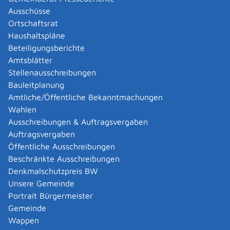
Abgelaufenen Führerschein neu ausstellen lassen
Ausschüsse
Abgeltungsteuer - Nichtveranlagungs-
Ortschaftsrat
Bescheinigung beantragen
Haushaltspläne
Abgeschlossenheitsbescheinigung zur Aufteilung
Beteiligungsberichte
eines Gebäudes beantragen
Amtsblätter
Abmeldung / Außerbetriebsetzung für ein Fahrzeug
Stellenausschreibungen
beantragen
Bauleitplanung
Abschriften, Ablichtungen, Vervielfältigungen und
Amtliche/Öffentliche Bekanntmachungen
Negative amtlich beglaubigen lassen
Wahlen
Abwasser entsorgen
Ausschreibungen & Auftragsvergaben
Abwasserbeseitigung - dezentrale Beseitigung von
Auftragsvergaben
Regenwasser beantragen oder anzeigen
Öffentliche Ausschreibungen
Abweichende Regelungen zum Schichtbetrieb
Beschränkte Ausschreibungen
beantragen
Denkmalschutzpreis BW
Abweichende Ruhezeit beantragen
Unsere Gemeinde
Adoption - Akteneinsicht beantragen
Portrait Bürgermeister
Adoption - sich als Adoptiveltern bewerben
Gemeinde
Adoption eines ausländischen Kindes -
Wappen
Beurkundung im Geburtenregister beantragen