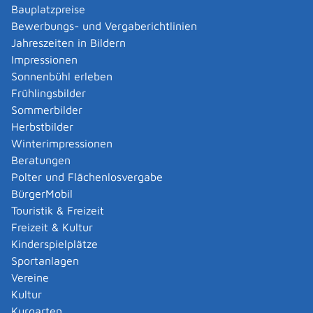
Verwaltungsverfahren beantragen
Bauplatzpreise
Allgemein bildende Schulen - zur Abendrealschule
Bewerbungs- und Vergaberichtlinien
anmelden
Jahreszeiten in Bildern
Als berechtigte Person Fahrzeugregisterauskunft
Impressionen
(Halterauskunft) beantragen
Sonnenbühl erleben
Als Servicedienstleisterin oder Servicedienstleister
Frühlingsbilder
im Rahmen der Geldwäscheaufsicht registrieren
Sommerbilder
Altenpfleger, Arbeitserzieher, Haus- und
Herbstbilder
Familienpfleger, Heilerziehungsassistent,
Winterimpressionen
Heilpädagoge, Jugend- und Heimerzieher,
Beratungen
Sozialarbeiter, Sozialpädagoge mit ausländischer
Polter und Flächenlosvergabe
Berufsausbildung – Erlaubnis zur Führung der
BürgerMobil
Berufsbezeichnung beantragen
Touristik & Freizeit
Altersrente - Rente bei vorzeitigem Eintritt in den
Freizeit & Kultur
Ruhestand beantragen
Kinderspielplätze
Altersrente für besonders langjährig Versicherte
Sportanlagen
beantragen
Vereine
Altersrente für schwerbehinderte Menschen
Kultur
beantragen
Kurgarten