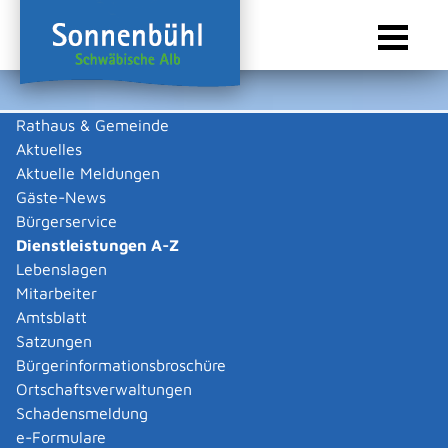
Rathaus & Gemeinde
Aktuelles
Sie sind hier:
Startseite Sonnenbühl
/
Rathaus & Gemeinde
/
Bürgerservice
/
Dienstleistungen A-Z
Aktuelle Meldungen
Gäste-News
Dienstleistungen A-Z
Bürgerservice
Dienstleistungen A-Z
Leistungen
Lebenslagen
Mitarbeiter
Amtsblatt
Die Beschreibungen der Dienstleistungen erklären eine
Satzungen
Vielzahl von kommunalen und staatlichen
Bürgerinformationsbroschüre
Verwaltungsvorgängen. Insbesondere erhalten Sie
Ortschaftsverwaltungen
Informationen zu den erforderlichen Unterlagen die zu
Schadensmeldung
einer bestimmen Verwaltungsdienstleistung notwendig
e-Formulare