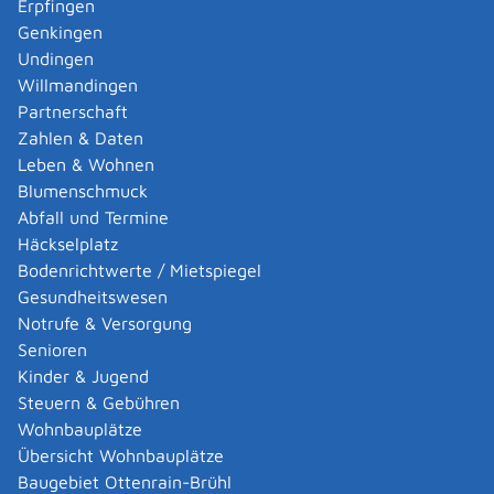
Erpfingen
Adoption eines ausländischen Kindes -
Genkingen
Umwandlung einer schwachen in eine starke
Undingen
Adoption beantragen
Willmandingen
Adoption eines deutschen Kindes - Beurkundung
Partnerschaft
von Amts wegen
Zahlen & Daten
Adoption eines erwachsenen Menschen beantragen
Leben & Wohnen
Adoptionspflege eines minderjährigen Kindes
Blumenschmuck
aufnehmen
Abfall und Termine
Adressänderung auf der eID-Karte beantragen
Häckselplatz
Adressbuch - Eintrag sperren lassen
Bodenrichtwerte / Mietspiegel
Akademische Gesundheitsberufe - Anerkennung der
Gesundheitswesen
Weiterbildung beantragen
Notrufe & Versorgung
Akademische Grade, Titel und Bezeichnungen bei
Senioren
anerkannten Spätaussiedlern - Gradumwandlungen
Kinder & Jugend
beantragen
Steuern & Gebühren
Akademische Grade, Titel und Bezeichnungen von
Wohnbauplätze
ausländischen Hochschulen führen
Übersicht Wohnbauplätze
Akteneinsicht in und außerhalb von
Baugebiet Ottenrain-Brühl