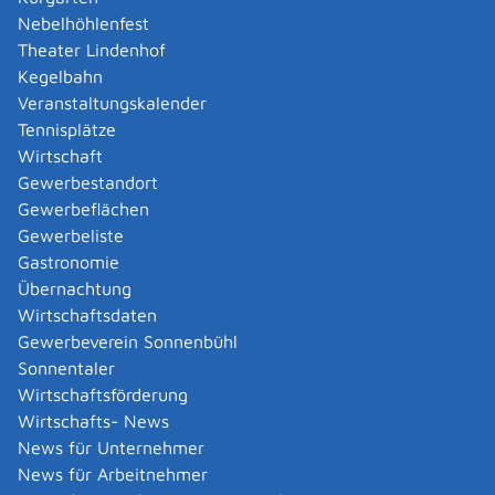
Amtliche Meldebestätigung ausstellen
Nebelhöhlenfest
Andere Strafanzeige stellen
Theater Lindenhof
Änderung bezüglich des Betriebs gentechnischer
Kegelbahn
Anlagen mitteilen
Veranstaltungskalender
Änderung der Gemeinschaftslizenz beantragen
Tennisplätze
Änderung des Entwicklungsziels einer Ökokonto-
Wirtschaft
Maßnahme beantragen
Gewerbestandort
Änderung des Wohnsitzes innerhalb derselben
Gewerbeflächen
Stadt oder Gemeinde melden
Gewerbeliste
Änderung nach Beantragung oder bei Bezug von
Gastronomie
Bürgergeld mitteilen
Übernachtung
Änderung persönlicher Daten der Hochschule
Wirtschaftsdaten
mitteilen
Gewerbeverein Sonnenbühl
Änderungen an die Krankenkasse melden
Sonnentaler
Anerkennung als gemeinnützige Stiftung
Wirtschaftsförderung
beantragen
Wirtschafts- News
Anerkennung als Pharmaberater beantragen
News für Unternehmer
Anerkennung als Prüf-, Zertifizierung- oder
News für Arbeitnehmer
Überwachungsstelle (PÜZ-Stelle) nach