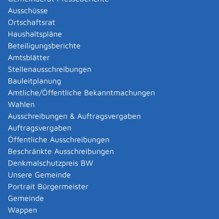
Abgelaufenen Führerschein neu ausstellen lassen
Ausschüsse
Abgeltungsteuer - Nichtveranlagungs-
Ortschaftsrat
Bescheinigung beantragen
Haushaltspläne
Abgeschlossenheitsbescheinigung zur Aufteilung
Beteiligungsberichte
eines Gebäudes beantragen
Amtsblätter
Abmeldung / Außerbetriebsetzung für ein Fahrzeug
Stellenausschreibungen
beantragen
Bauleitplanung
Abschriften, Ablichtungen, Vervielfältigungen und
Amtliche/Öffentliche Bekanntmachungen
Negative amtlich beglaubigen lassen
Wahlen
Abwasser entsorgen
Ausschreibungen & Auftragsvergaben
Abwasserbeseitigung - dezentrale Beseitigung von
Auftragsvergaben
Regenwasser beantragen oder anzeigen
Öffentliche Ausschreibungen
Abweichende Regelungen zum Schichtbetrieb
Beschränkte Ausschreibungen
beantragen
Denkmalschutzpreis BW
Abweichende Ruhezeit beantragen
Unsere Gemeinde
Adoption - Akteneinsicht beantragen
Portrait Bürgermeister
Adoption - sich als Adoptiveltern bewerben
Gemeinde
Adoption eines ausländischen Kindes -
Wappen
Beurkundung im Geburtenregister beantragen