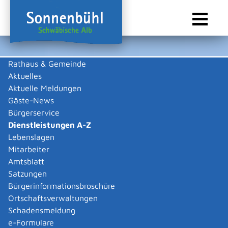
Rathaus & Gemeinde
Aktuelles
Sie sind hier:
Startseite Sonnenbühl
/
Rathaus & Gemeinde
/
Bürgerservice
/
Dienstleistungen A-Z
Aktuelle Meldungen
Gäste-News
Dienstleistungen A-Z
Bürgerservice
Dienstleistungen A-Z
Leistungen
Lebenslagen
Mitarbeiter
Amtsblatt
Die Beschreibungen der Dienstleistungen erklären eine
Satzungen
Vielzahl von kommunalen und staatlichen
Bürgerinformationsbroschüre
Verwaltungsvorgängen. Insbesondere erhalten Sie
Ortschaftsverwaltungen
Informationen zu den erforderlichen Unterlagen die zu
Schadensmeldung
einer bestimmen Verwaltungsdienstleistung notwendig
e-Formulare