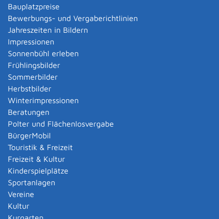
Verwaltungsverfahren beantragen
Bauplatzpreise
Allgemein bildende Schulen - zur Abendrealschule
Bewerbungs- und Vergaberichtlinien
anmelden
Jahreszeiten in Bildern
Als berechtigte Person Fahrzeugregisterauskunft
Impressionen
(Halterauskunft) beantragen
Sonnenbühl erleben
Als Servicedienstleisterin oder Servicedienstleister
Frühlingsbilder
im Rahmen der Geldwäscheaufsicht registrieren
Sommerbilder
Altenpfleger, Arbeitserzieher, Haus- und
Herbstbilder
Familienpfleger, Heilerziehungsassistent,
Winterimpressionen
Heilpädagoge, Jugend- und Heimerzieher,
Beratungen
Sozialarbeiter, Sozialpädagoge mit ausländischer
Polter und Flächenlosvergabe
Berufsausbildung – Erlaubnis zur Führung der
BürgerMobil
Berufsbezeichnung beantragen
Touristik & Freizeit
Altersrente - Rente bei vorzeitigem Eintritt in den
Freizeit & Kultur
Ruhestand beantragen
Kinderspielplätze
Altersrente für besonders langjährig Versicherte
Sportanlagen
beantragen
Vereine
Altersrente für schwerbehinderte Menschen
Kultur
beantragen
Kurgarten