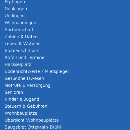
Erpfingen
Adoption eines ausländischen Kindes -
Genkingen
Umwandlung einer schwachen in eine starke
Undingen
Adoption beantragen
Willmandingen
Adoption eines deutschen Kindes - Beurkundung
Partnerschaft
von Amts wegen
Zahlen & Daten
Adoption eines erwachsenen Menschen beantragen
Leben & Wohnen
Adoptionspflege eines minderjährigen Kindes
Blumenschmuck
aufnehmen
Abfall und Termine
Adressänderung auf der eID-Karte beantragen
Häckselplatz
Adressbuch - Eintrag sperren lassen
Bodenrichtwerte / Mietspiegel
Akademische Gesundheitsberufe - Anerkennung der
Gesundheitswesen
Weiterbildung beantragen
Notrufe & Versorgung
Akademische Grade, Titel und Bezeichnungen bei
Senioren
anerkannten Spätaussiedlern - Gradumwandlungen
Kinder & Jugend
beantragen
Steuern & Gebühren
Akademische Grade, Titel und Bezeichnungen von
Wohnbauplätze
ausländischen Hochschulen führen
Übersicht Wohnbauplätze
Akteneinsicht in und außerhalb von
Baugebiet Ottenrain-Brühl