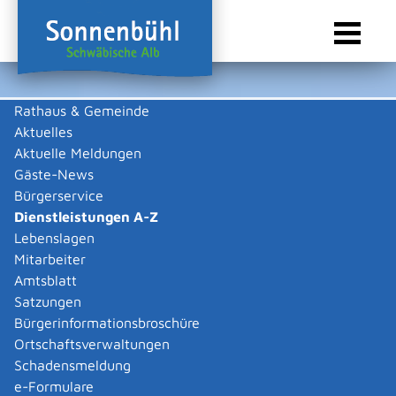
Rathaus & Gemeinde
Aktuelles
Sie sind hier:
Startseite Sonnenbühl
/
Rathaus & Gemeinde
/
Bürgerservice
/
Dienstleistungen A-Z
Aktuelle Meldungen
Gäste-News
Dienstleistungen A-Z
Bürgerservice
Dienstleistungen A-Z
Leistungen
Lebenslagen
Mitarbeiter
Amtsblatt
Die Beschreibungen der Dienstleistungen erklären eine
Satzungen
Vielzahl von kommunalen und staatlichen
Bürgerinformationsbroschüre
Verwaltungsvorgängen. Insbesondere erhalten Sie
Ortschaftsverwaltungen
Informationen zu den erforderlichen Unterlagen die zu
Schadensmeldung
einer bestimmen Verwaltungsdienstleistung notwendig
e-Formulare