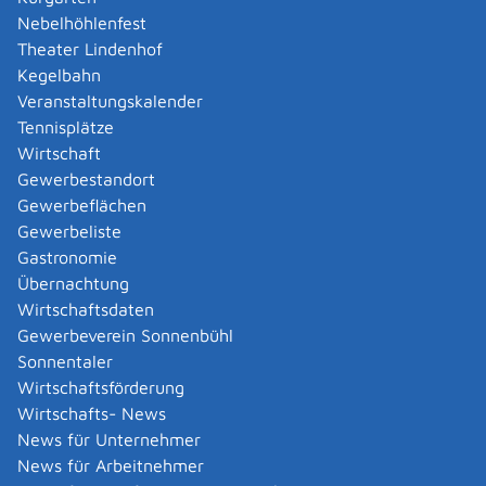
Amtliche Meldebestätigung ausstellen
Nebelhöhlenfest
Andere Strafanzeige stellen
Theater Lindenhof
Änderung bezüglich des Betriebs gentechnischer
Kegelbahn
Anlagen mitteilen
Veranstaltungskalender
Änderung der Gemeinschaftslizenz beantragen
Tennisplätze
Änderung des Entwicklungsziels einer Ökokonto-
Wirtschaft
Maßnahme beantragen
Gewerbestandort
Änderung des Wohnsitzes innerhalb derselben
Gewerbeflächen
Stadt oder Gemeinde melden
Gewerbeliste
Änderung nach Beantragung oder bei Bezug von
Gastronomie
Bürgergeld mitteilen
Übernachtung
Änderung persönlicher Daten der Hochschule
Wirtschaftsdaten
mitteilen
Gewerbeverein Sonnenbühl
Änderungen an die Krankenkasse melden
Sonnentaler
Anerkennung als gemeinnützige Stiftung
Wirtschaftsförderung
beantragen
Wirtschafts- News
Anerkennung als Pharmaberater beantragen
News für Unternehmer
Anerkennung als Prüf-, Zertifizierung- oder
News für Arbeitnehmer
Überwachungsstelle (PÜZ-Stelle) nach