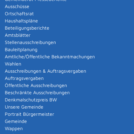
Abgelaufenen Führerschein neu ausstellen lassen
Ausschüsse
Abgeltungsteuer - Nichtveranlagungs-
Ortschaftsrat
Bescheinigung beantragen
Haushaltspläne
Abgeschlossenheitsbescheinigung zur Aufteilung
Beteiligungsberichte
eines Gebäudes beantragen
Amtsblätter
Abmeldung / Außerbetriebsetzung für ein Fahrzeug
Stellenausschreibungen
beantragen
Bauleitplanung
Abschriften, Ablichtungen, Vervielfältigungen und
Amtliche/Öffentliche Bekanntmachungen
Negative amtlich beglaubigen lassen
Wahlen
Abwasser entsorgen
Ausschreibungen & Auftragsvergaben
Abwasserbeseitigung - dezentrale Beseitigung von
Auftragsvergaben
Regenwasser beantragen oder anzeigen
Öffentliche Ausschreibungen
Abweichende Regelungen zum Schichtbetrieb
Beschränkte Ausschreibungen
beantragen
Denkmalschutzpreis BW
Abweichende Ruhezeit beantragen
Unsere Gemeinde
Adoption - Akteneinsicht beantragen
Portrait Bürgermeister
Adoption - sich als Adoptiveltern bewerben
Gemeinde
Adoption eines ausländischen Kindes -
Wappen
Beurkundung im Geburtenregister beantragen