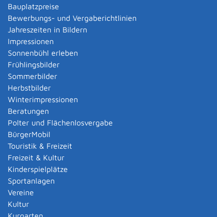
Verwaltungsverfahren beantragen
Bauplatzpreise
Allgemein bildende Schulen - zur Abendrealschule
Bewerbungs- und Vergaberichtlinien
anmelden
Jahreszeiten in Bildern
Als berechtigte Person Fahrzeugregisterauskunft
Impressionen
(Halterauskunft) beantragen
Sonnenbühl erleben
Als Servicedienstleisterin oder Servicedienstleister
Frühlingsbilder
im Rahmen der Geldwäscheaufsicht registrieren
Sommerbilder
Altenpfleger, Arbeitserzieher, Haus- und
Herbstbilder
Familienpfleger, Heilerziehungsassistent,
Winterimpressionen
Heilpädagoge, Jugend- und Heimerzieher,
Beratungen
Sozialarbeiter, Sozialpädagoge mit ausländischer
Polter und Flächenlosvergabe
Berufsausbildung – Erlaubnis zur Führung der
BürgerMobil
Berufsbezeichnung beantragen
Touristik & Freizeit
Altersrente - Rente bei vorzeitigem Eintritt in den
Freizeit & Kultur
Ruhestand beantragen
Kinderspielplätze
Altersrente für besonders langjährig Versicherte
Sportanlagen
beantragen
Vereine
Altersrente für schwerbehinderte Menschen
Kultur
beantragen
Kurgarten