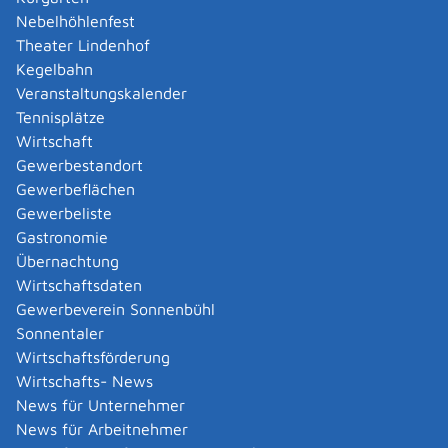
Amtliche Meldebestätigung ausstellen
Nebelhöhlenfest
Andere Strafanzeige stellen
Theater Lindenhof
Änderung bezüglich des Betriebs gentechnischer
Kegelbahn
Anlagen mitteilen
Veranstaltungskalender
Änderung der Gemeinschaftslizenz beantragen
Tennisplätze
Änderung des Entwicklungsziels einer Ökokonto-
Wirtschaft
Maßnahme beantragen
Gewerbestandort
Änderung des Wohnsitzes innerhalb derselben
Gewerbeflächen
Stadt oder Gemeinde melden
Gewerbeliste
Änderung nach Beantragung oder bei Bezug von
Gastronomie
Bürgergeld mitteilen
Übernachtung
Änderung persönlicher Daten der Hochschule
Wirtschaftsdaten
mitteilen
Gewerbeverein Sonnenbühl
Änderungen an die Krankenkasse melden
Sonnentaler
Anerkennung als gemeinnützige Stiftung
Wirtschaftsförderung
beantragen
Wirtschafts- News
Anerkennung als Pharmaberater beantragen
News für Unternehmer
Anerkennung als Prüf-, Zertifizierung- oder
News für Arbeitnehmer
Überwachungsstelle (PÜZ-Stelle) nach