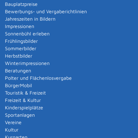
Verwaltungsverfahren beantragen
Bauplatzpreise
Allgemein bildende Schulen - zur Abendrealschule
Bewerbungs- und Vergaberichtlinien
anmelden
Jahreszeiten in Bildern
Als berechtigte Person Fahrzeugregisterauskunft
Impressionen
(Halterauskunft) beantragen
Sonnenbühl erleben
Als Servicedienstleisterin oder Servicedienstleister
Frühlingsbilder
im Rahmen der Geldwäscheaufsicht registrieren
Sommerbilder
Altenpfleger, Arbeitserzieher, Haus- und
Herbstbilder
Familienpfleger, Heilerziehungsassistent,
Winterimpressionen
Heilpädagoge, Jugend- und Heimerzieher,
Beratungen
Sozialarbeiter, Sozialpädagoge mit ausländischer
Polter und Flächenlosvergabe
Berufsausbildung – Erlaubnis zur Führung der
BürgerMobil
Berufsbezeichnung beantragen
Touristik & Freizeit
Altersrente - Rente bei vorzeitigem Eintritt in den
Freizeit & Kultur
Ruhestand beantragen
Kinderspielplätze
Altersrente für besonders langjährig Versicherte
Sportanlagen
beantragen
Vereine
Altersrente für schwerbehinderte Menschen
Kultur
beantragen
Kurgarten