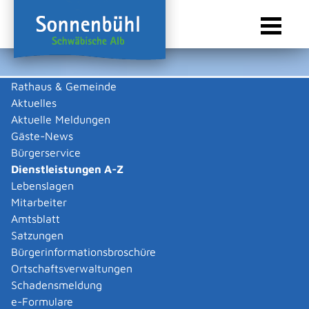
Rathaus & Gemeinde
Aktuelles
Sie sind hier:
Startseite Sonnenbühl
/
Rathaus & Gemeinde
/
Bürgerservice
/
Dienstleistungen A-Z
Aktuelle Meldungen
Gäste-News
Dienstleistungen A-Z
Bürgerservice
Dienstleistungen A-Z
Leistungen
Lebenslagen
Mitarbeiter
Amtsblatt
Die Beschreibungen der Dienstleistungen erklären eine
Satzungen
Vielzahl von kommunalen und staatlichen
Bürgerinformationsbroschüre
Verwaltungsvorgängen. Insbesondere erhalten Sie
Ortschaftsverwaltungen
Informationen zu den erforderlichen Unterlagen die zu
Schadensmeldung
einer bestimmen Verwaltungsdienstleistung notwendig
e-Formulare