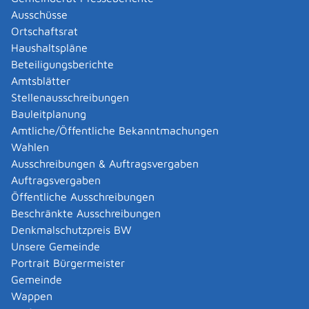
Abgelaufenen Führerschein neu ausstellen lassen
Ausschüsse
Abgeltungsteuer - Nichtveranlagungs-
Ortschaftsrat
Bescheinigung beantragen
Haushaltspläne
Abgeschlossenheitsbescheinigung zur Aufteilung
Beteiligungsberichte
eines Gebäudes beantragen
Amtsblätter
Abmeldung / Außerbetriebsetzung für ein Fahrzeug
Stellenausschreibungen
beantragen
Bauleitplanung
Abschriften, Ablichtungen, Vervielfältigungen und
Amtliche/Öffentliche Bekanntmachungen
Negative amtlich beglaubigen lassen
Wahlen
Abwasser entsorgen
Ausschreibungen & Auftragsvergaben
Abwasserbeseitigung - dezentrale Beseitigung von
Auftragsvergaben
Regenwasser beantragen oder anzeigen
Öffentliche Ausschreibungen
Abweichende Regelungen zum Schichtbetrieb
Beschränkte Ausschreibungen
beantragen
Denkmalschutzpreis BW
Abweichende Ruhezeit beantragen
Unsere Gemeinde
Adoption - Akteneinsicht beantragen
Portrait Bürgermeister
Adoption - sich als Adoptiveltern bewerben
Gemeinde
Adoption eines ausländischen Kindes -
Wappen
Beurkundung im Geburtenregister beantragen