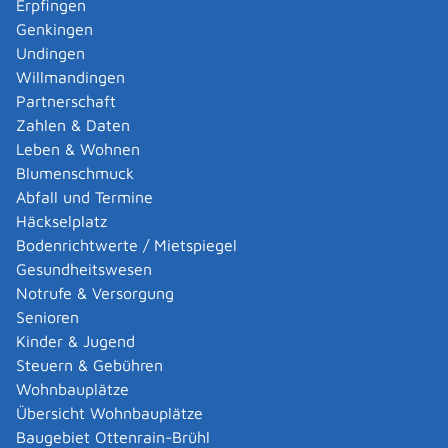
Erpfingen
Adoption eines ausländischen Kindes -
Genkingen
Umwandlung einer schwachen in eine starke
Undingen
Adoption beantragen
Willmandingen
Adoption eines deutschen Kindes - Beurkundung
Partnerschaft
von Amts wegen
Zahlen & Daten
Adoption eines erwachsenen Menschen beantragen
Leben & Wohnen
Adoptionspflege eines minderjährigen Kindes
Blumenschmuck
aufnehmen
Abfall und Termine
Adressänderung auf der eID-Karte beantragen
Häckselplatz
Adressbuch - Eintrag sperren lassen
Bodenrichtwerte / Mietspiegel
Akademische Gesundheitsberufe - Anerkennung der
Gesundheitswesen
Weiterbildung beantragen
Notrufe & Versorgung
Akademische Grade, Titel und Bezeichnungen bei
Senioren
anerkannten Spätaussiedlern - Gradumwandlungen
Kinder & Jugend
beantragen
Steuern & Gebühren
Akademische Grade, Titel und Bezeichnungen von
Wohnbauplätze
ausländischen Hochschulen führen
Übersicht Wohnbauplätze
Akteneinsicht in und außerhalb von
Baugebiet Ottenrain-Brühl