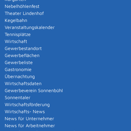
Amtliche Meldebestätigung ausstellen
Nebelhöhlenfest
Andere Strafanzeige stellen
Theater Lindenhof
Änderung bezüglich des Betriebs gentechnischer
Kegelbahn
Anlagen mitteilen
Veranstaltungskalender
Änderung der Gemeinschaftslizenz beantragen
Tennisplätze
Änderung des Entwicklungsziels einer Ökokonto-
Wirtschaft
Maßnahme beantragen
Gewerbestandort
Änderung des Wohnsitzes innerhalb derselben
Gewerbeflächen
Stadt oder Gemeinde melden
Gewerbeliste
Änderung nach Beantragung oder bei Bezug von
Gastronomie
Bürgergeld mitteilen
Übernachtung
Änderung persönlicher Daten der Hochschule
Wirtschaftsdaten
mitteilen
Gewerbeverein Sonnenbühl
Änderungen an die Krankenkasse melden
Sonnentaler
Anerkennung als gemeinnützige Stiftung
Wirtschaftsförderung
beantragen
Wirtschafts- News
Anerkennung als Pharmaberater beantragen
News für Unternehmer
Anerkennung als Prüf-, Zertifizierung- oder
News für Arbeitnehmer
Überwachungsstelle (PÜZ-Stelle) nach