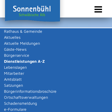
Rathaus & Gemeinde
Aktuelles
Sie sind hier:
Startseite Sonnenbühl
/
Rathaus & Gemeinde
/
Bürgerservice
/
Dienstleistungen A-Z
Aktuelle Meldungen
Gäste-News
Dienstleistungen A-Z
Bürgerservice
Dienstleistungen A-Z
Leistungen
Lebenslagen
Mitarbeiter
Amtsblatt
Die Beschreibungen der Dienstleistungen erklären eine
Satzungen
Vielzahl von kommunalen und staatlichen
Bürgerinformationsbroschüre
Verwaltungsvorgängen. Insbesondere erhalten Sie
Ortschaftsverwaltungen
Informationen zu den erforderlichen Unterlagen die zu
Schadensmeldung
einer bestimmen Verwaltungsdienstleistung notwendig
e-Formulare