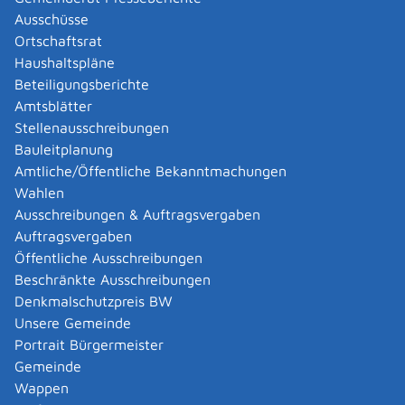
Abgelaufenen Führerschein neu ausstellen lassen
Ausschüsse
Abgeltungsteuer - Nichtveranlagungs-
Ortschaftsrat
Bescheinigung beantragen
Haushaltspläne
Abgeschlossenheitsbescheinigung zur Aufteilung
Beteiligungsberichte
eines Gebäudes beantragen
Amtsblätter
Abmeldung / Außerbetriebsetzung für ein Fahrzeug
Stellenausschreibungen
beantragen
Bauleitplanung
Abschriften, Ablichtungen, Vervielfältigungen und
Amtliche/Öffentliche Bekanntmachungen
Negative amtlich beglaubigen lassen
Wahlen
Abwasser entsorgen
Ausschreibungen & Auftragsvergaben
Abwasserbeseitigung - dezentrale Beseitigung von
Auftragsvergaben
Regenwasser beantragen oder anzeigen
Öffentliche Ausschreibungen
Abweichende Regelungen zum Schichtbetrieb
Beschränkte Ausschreibungen
beantragen
Denkmalschutzpreis BW
Abweichende Ruhezeit beantragen
Unsere Gemeinde
Adoption - Akteneinsicht beantragen
Portrait Bürgermeister
Adoption - sich als Adoptiveltern bewerben
Gemeinde
Adoption eines ausländischen Kindes -
Wappen
Beurkundung im Geburtenregister beantragen