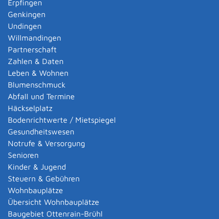
Erpfingen
Adoption eines ausländischen Kindes -
Genkingen
Umwandlung einer schwachen in eine starke
Undingen
Adoption beantragen
Willmandingen
Adoption eines deutschen Kindes - Beurkundung
Partnerschaft
von Amts wegen
Zahlen & Daten
Adoption eines erwachsenen Menschen beantragen
Leben & Wohnen
Adoptionspflege eines minderjährigen Kindes
Blumenschmuck
aufnehmen
Abfall und Termine
Adressänderung auf der eID-Karte beantragen
Häckselplatz
Adressbuch - Eintrag sperren lassen
Bodenrichtwerte / Mietspiegel
Akademische Gesundheitsberufe - Anerkennung der
Gesundheitswesen
Weiterbildung beantragen
Notrufe & Versorgung
Akademische Grade, Titel und Bezeichnungen bei
Senioren
anerkannten Spätaussiedlern - Gradumwandlungen
Kinder & Jugend
beantragen
Steuern & Gebühren
Akademische Grade, Titel und Bezeichnungen von
Wohnbauplätze
ausländischen Hochschulen führen
Übersicht Wohnbauplätze
Akteneinsicht in und außerhalb von
Baugebiet Ottenrain-Brühl