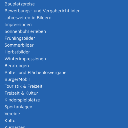
Verwaltungsverfahren beantragen
Bauplatzpreise
Allgemein bildende Schulen - zur Abendrealschule
Bewerbungs- und Vergaberichtlinien
anmelden
Jahreszeiten in Bildern
Als berechtigte Person Fahrzeugregisterauskunft
Impressionen
(Halterauskunft) beantragen
Sonnenbühl erleben
Als Servicedienstleisterin oder Servicedienstleister
Frühlingsbilder
im Rahmen der Geldwäscheaufsicht registrieren
Sommerbilder
Altenpfleger, Arbeitserzieher, Haus- und
Herbstbilder
Familienpfleger, Heilerziehungsassistent,
Winterimpressionen
Heilpädagoge, Jugend- und Heimerzieher,
Beratungen
Sozialarbeiter, Sozialpädagoge mit ausländischer
Polter und Flächenlosvergabe
Berufsausbildung – Erlaubnis zur Führung der
BürgerMobil
Berufsbezeichnung beantragen
Touristik & Freizeit
Altersrente - Rente bei vorzeitigem Eintritt in den
Freizeit & Kultur
Ruhestand beantragen
Kinderspielplätze
Altersrente für besonders langjährig Versicherte
Sportanlagen
beantragen
Vereine
Altersrente für schwerbehinderte Menschen
Kultur
beantragen
Kurgarten