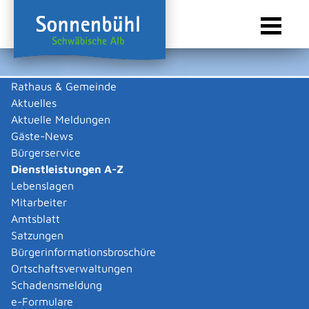
Rathaus & Gemeinde
Aktuelles
Sie sind hier:
Startseite Sonnenbühl
/
Rathaus & Gemeinde
/
Bürgerservice
/
Dienstleistungen A-Z
Aktuelle Meldungen
Gäste-News
Dienstleistungen A-Z
Bürgerservice
Dienstleistungen A-Z
Leistungen
Lebenslagen
Mitarbeiter
Amtsblatt
Die Beschreibungen der Dienstleistungen erklären eine
Satzungen
Vielzahl von kommunalen und staatlichen
Bürgerinformationsbroschüre
Verwaltungsvorgängen. Insbesondere erhalten Sie
Ortschaftsverwaltungen
Informationen zu den erforderlichen Unterlagen die zu
Schadensmeldung
einer bestimmen Verwaltungsdienstleistung notwendig
e-Formulare