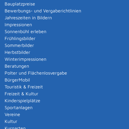
Verwaltungsverfahren beantragen
Bauplatzpreise
Allgemein bildende Schulen - zur Abendrealschule
Bewerbungs- und Vergaberichtlinien
anmelden
Jahreszeiten in Bildern
Als berechtigte Person Fahrzeugregisterauskunft
Impressionen
(Halterauskunft) beantragen
Sonnenbühl erleben
Als Servicedienstleisterin oder Servicedienstleister
Frühlingsbilder
im Rahmen der Geldwäscheaufsicht registrieren
Sommerbilder
Altenpfleger, Arbeitserzieher, Haus- und
Herbstbilder
Familienpfleger, Heilerziehungsassistent,
Winterimpressionen
Heilpädagoge, Jugend- und Heimerzieher,
Beratungen
Sozialarbeiter, Sozialpädagoge mit ausländischer
Polter und Flächenlosvergabe
Berufsausbildung – Erlaubnis zur Führung der
BürgerMobil
Berufsbezeichnung beantragen
Touristik & Freizeit
Altersrente - Rente bei vorzeitigem Eintritt in den
Freizeit & Kultur
Ruhestand beantragen
Kinderspielplätze
Altersrente für besonders langjährig Versicherte
Sportanlagen
beantragen
Vereine
Altersrente für schwerbehinderte Menschen
Kultur
beantragen
Kurgarten