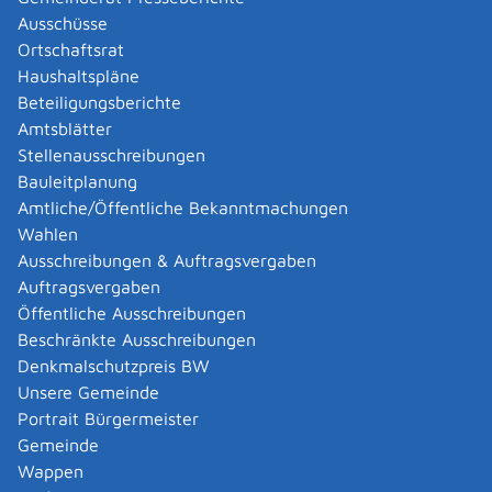
Abgelaufenen Führerschein neu ausstellen lassen
Ausschüsse
Abgeltungsteuer - Nichtveranlagungs-
Ortschaftsrat
Bescheinigung beantragen
Haushaltspläne
Abgeschlossenheitsbescheinigung zur Aufteilung
Beteiligungsberichte
eines Gebäudes beantragen
Amtsblätter
Abmeldung / Außerbetriebsetzung für ein Fahrzeug
Stellenausschreibungen
beantragen
Bauleitplanung
Abschriften, Ablichtungen, Vervielfältigungen und
Amtliche/Öffentliche Bekanntmachungen
Negative amtlich beglaubigen lassen
Wahlen
Abwasser entsorgen
Ausschreibungen & Auftragsvergaben
Abwasserbeseitigung - dezentrale Beseitigung von
Auftragsvergaben
Regenwasser beantragen oder anzeigen
Öffentliche Ausschreibungen
Abweichende Regelungen zum Schichtbetrieb
Beschränkte Ausschreibungen
beantragen
Denkmalschutzpreis BW
Abweichende Ruhezeit beantragen
Unsere Gemeinde
Adoption - Akteneinsicht beantragen
Portrait Bürgermeister
Adoption - sich als Adoptiveltern bewerben
Gemeinde
Adoption eines ausländischen Kindes -
Wappen
Beurkundung im Geburtenregister beantragen