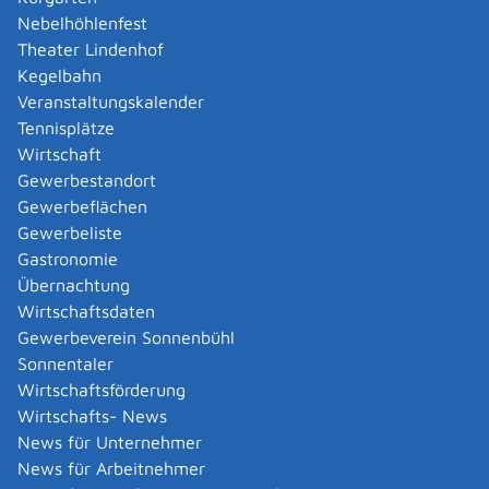
Amtliche Meldebestätigung ausstellen
Nebelhöhlenfest
Andere Strafanzeige stellen
Theater Lindenhof
Änderung bezüglich des Betriebs gentechnischer
Kegelbahn
Anlagen mitteilen
Veranstaltungskalender
Änderung der Gemeinschaftslizenz beantragen
Tennisplätze
Änderung des Entwicklungsziels einer Ökokonto-
Wirtschaft
Maßnahme beantragen
Gewerbestandort
Änderung des Wohnsitzes innerhalb derselben
Gewerbeflächen
Stadt oder Gemeinde melden
Gewerbeliste
Änderung nach Beantragung oder bei Bezug von
Gastronomie
Bürgergeld mitteilen
Übernachtung
Änderung persönlicher Daten der Hochschule
Wirtschaftsdaten
mitteilen
Gewerbeverein Sonnenbühl
Änderungen an die Krankenkasse melden
Sonnentaler
Anerkennung als gemeinnützige Stiftung
Wirtschaftsförderung
beantragen
Wirtschafts- News
Anerkennung als Pharmaberater beantragen
News für Unternehmer
Anerkennung als Prüf-, Zertifizierung- oder
News für Arbeitnehmer
Überwachungsstelle (PÜZ-Stelle) nach