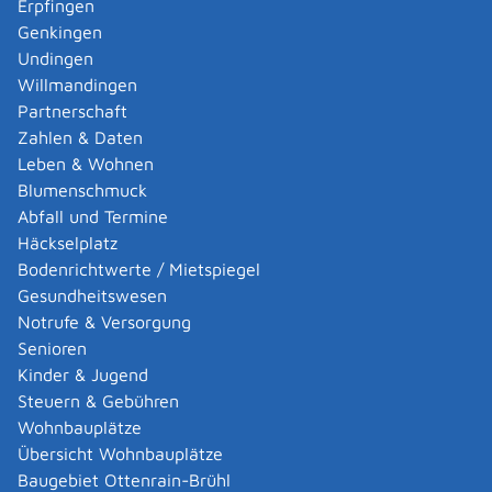
Erpfingen
Adoption eines ausländischen Kindes -
Genkingen
Umwandlung einer schwachen in eine starke
Undingen
Adoption beantragen
Willmandingen
Adoption eines deutschen Kindes - Beurkundung
Partnerschaft
von Amts wegen
Zahlen & Daten
Adoption eines erwachsenen Menschen beantragen
Leben & Wohnen
Adoptionspflege eines minderjährigen Kindes
Blumenschmuck
aufnehmen
Abfall und Termine
Adressänderung auf der eID-Karte beantragen
Häckselplatz
Adressbuch - Eintrag sperren lassen
Bodenrichtwerte / Mietspiegel
Akademische Gesundheitsberufe - Anerkennung der
Gesundheitswesen
Weiterbildung beantragen
Notrufe & Versorgung
Akademische Grade, Titel und Bezeichnungen bei
Senioren
anerkannten Spätaussiedlern - Gradumwandlungen
Kinder & Jugend
beantragen
Steuern & Gebühren
Akademische Grade, Titel und Bezeichnungen von
Wohnbauplätze
ausländischen Hochschulen führen
Übersicht Wohnbauplätze
Akteneinsicht in und außerhalb von
Baugebiet Ottenrain-Brühl