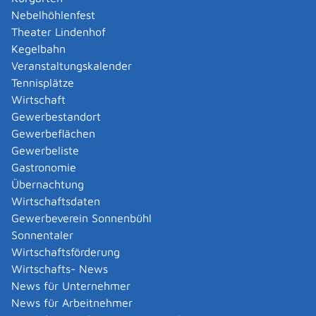
Amtliche Meldebestätigung ausstellen
Nebelhöhlenfest
Andere Strafanzeige stellen
Theater Lindenhof
Änderung bezüglich des Betriebs gentechnischer
Kegelbahn
Anlagen mitteilen
Veranstaltungskalender
Änderung der Gemeinschaftslizenz beantragen
Tennisplätze
Änderung des Entwicklungsziels einer Ökokonto-
Wirtschaft
Maßnahme beantragen
Gewerbestandort
Änderung des Wohnsitzes innerhalb derselben
Gewerbeflächen
Stadt oder Gemeinde melden
Gewerbeliste
Änderung nach Beantragung oder bei Bezug von
Gastronomie
Bürgergeld mitteilen
Übernachtung
Änderung persönlicher Daten der Hochschule
Wirtschaftsdaten
mitteilen
Gewerbeverein Sonnenbühl
Änderungen an die Krankenkasse melden
Sonnentaler
Anerkennung als gemeinnützige Stiftung
Wirtschaftsförderung
beantragen
Wirtschafts- News
Anerkennung als Pharmaberater beantragen
News für Unternehmer
Anerkennung als Prüf-, Zertifizierung- oder
News für Arbeitnehmer
Überwachungsstelle (PÜZ-Stelle) nach