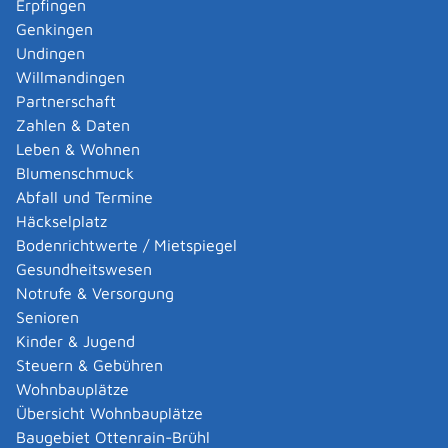
Erpfingen
Adoption eines ausländischen Kindes -
Genkingen
Umwandlung einer schwachen in eine starke
Undingen
Adoption beantragen
Willmandingen
Adoption eines deutschen Kindes - Beurkundung
Partnerschaft
von Amts wegen
Zahlen & Daten
Adoption eines erwachsenen Menschen beantragen
Leben & Wohnen
Adoptionspflege eines minderjährigen Kindes
Blumenschmuck
aufnehmen
Abfall und Termine
Adressänderung auf der eID-Karte beantragen
Häckselplatz
Adressbuch - Eintrag sperren lassen
Bodenrichtwerte / Mietspiegel
Akademische Gesundheitsberufe - Anerkennung der
Gesundheitswesen
Weiterbildung beantragen
Notrufe & Versorgung
Akademische Grade, Titel und Bezeichnungen bei
Senioren
anerkannten Spätaussiedlern - Gradumwandlungen
Kinder & Jugend
beantragen
Steuern & Gebühren
Akademische Grade, Titel und Bezeichnungen von
Wohnbauplätze
ausländischen Hochschulen führen
Übersicht Wohnbauplätze
Akteneinsicht in und außerhalb von
Baugebiet Ottenrain-Brühl