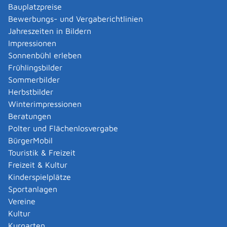
Verwaltungsverfahren beantragen
Bauplatzpreise
Allgemein bildende Schulen - zur Abendrealschule
Bewerbungs- und Vergaberichtlinien
anmelden
Jahreszeiten in Bildern
Als berechtigte Person Fahrzeugregisterauskunft
Impressionen
(Halterauskunft) beantragen
Sonnenbühl erleben
Als Servicedienstleisterin oder Servicedienstleister
Frühlingsbilder
im Rahmen der Geldwäscheaufsicht registrieren
Sommerbilder
Altenpfleger, Arbeitserzieher, Haus- und
Herbstbilder
Familienpfleger, Heilerziehungsassistent,
Winterimpressionen
Heilpädagoge, Jugend- und Heimerzieher,
Beratungen
Sozialarbeiter, Sozialpädagoge mit ausländischer
Polter und Flächenlosvergabe
Berufsausbildung – Erlaubnis zur Führung der
BürgerMobil
Berufsbezeichnung beantragen
Touristik & Freizeit
Altersrente - Rente bei vorzeitigem Eintritt in den
Freizeit & Kultur
Ruhestand beantragen
Kinderspielplätze
Altersrente für besonders langjährig Versicherte
Sportanlagen
beantragen
Vereine
Altersrente für schwerbehinderte Menschen
Kultur
beantragen
Kurgarten