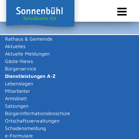
Rathaus & Gemeinde
Aktuelles
Sie sind hier:
Startseite Sonnenbühl
/
Rathaus & Gemeinde
/
Bürgerservice
/
Dienstleistungen A-Z
Aktuelle Meldungen
Gäste-News
Dienstleistungen A-Z
Bürgerservice
Dienstleistungen A-Z
Leistungen
Lebenslagen
Mitarbeiter
Amtsblatt
Die Beschreibungen der Dienstleistungen erklären eine
Satzungen
Vielzahl von kommunalen und staatlichen
Bürgerinformationsbroschüre
Verwaltungsvorgängen. Insbesondere erhalten Sie
Ortschaftsverwaltungen
Informationen zu den erforderlichen Unterlagen die zu
Schadensmeldung
einer bestimmen Verwaltungsdienstleistung notwendig
e-Formulare