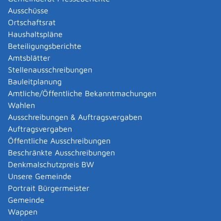
Abgelaufenen Führerschein neu ausstellen lassen
Ausschüsse
Abgeltungsteuer - Nichtveranlagungs-
Ortschaftsrat
Bescheinigung beantragen
Haushaltspläne
Abgeschlossenheitsbescheinigung zur Aufteilung
Beteiligungsberichte
eines Gebäudes beantragen
Amtsblätter
Abmeldung / Außerbetriebsetzung für ein Fahrzeug
Stellenausschreibungen
beantragen
Bauleitplanung
Abschriften, Ablichtungen, Vervielfältigungen und
Amtliche/Öffentliche Bekanntmachungen
Negative amtlich beglaubigen lassen
Wahlen
Abwasser entsorgen
Ausschreibungen & Auftragsvergaben
Abwasserbeseitigung - dezentrale Beseitigung von
Auftragsvergaben
Regenwasser beantragen oder anzeigen
Öffentliche Ausschreibungen
Abweichende Regelungen zum Schichtbetrieb
Beschränkte Ausschreibungen
beantragen
Denkmalschutzpreis BW
Abweichende Ruhezeit beantragen
Unsere Gemeinde
Adoption - Akteneinsicht beantragen
Portrait Bürgermeister
Adoption - sich als Adoptiveltern bewerben
Gemeinde
Adoption eines ausländischen Kindes -
Wappen
Beurkundung im Geburtenregister beantragen