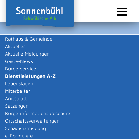
Rathaus & Gemeinde
Aktuelles
Sie sind hier:
Startseite Sonnenbühl
/
Rathaus & Gemeinde
/
Bürgerservice
/
Dienstleistungen A-Z
Aktuelle Meldungen
Gäste-News
Dienstleistungen A-Z
Bürgerservice
Dienstleistungen A-Z
Leistungen
Lebenslagen
Mitarbeiter
Amtsblatt
Die Beschreibungen der Dienstleistungen erklären eine
Satzungen
Vielzahl von kommunalen und staatlichen
Bürgerinformationsbroschüre
Verwaltungsvorgängen. Insbesondere erhalten Sie
Ortschaftsverwaltungen
Informationen zu den erforderlichen Unterlagen die zu
Schadensmeldung
einer bestimmen Verwaltungsdienstleistung notwendig
e-Formulare