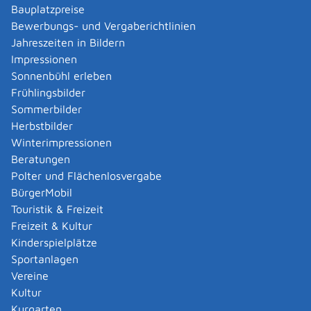
Verwaltungsverfahren beantragen
Bauplatzpreise
Allgemein bildende Schulen - zur Abendrealschule
Bewerbungs- und Vergaberichtlinien
anmelden
Jahreszeiten in Bildern
Als berechtigte Person Fahrzeugregisterauskunft
Impressionen
(Halterauskunft) beantragen
Sonnenbühl erleben
Als Servicedienstleisterin oder Servicedienstleister
Frühlingsbilder
im Rahmen der Geldwäscheaufsicht registrieren
Sommerbilder
Altenpfleger, Arbeitserzieher, Haus- und
Herbstbilder
Familienpfleger, Heilerziehungsassistent,
Winterimpressionen
Heilpädagoge, Jugend- und Heimerzieher,
Beratungen
Sozialarbeiter, Sozialpädagoge mit ausländischer
Polter und Flächenlosvergabe
Berufsausbildung – Erlaubnis zur Führung der
BürgerMobil
Berufsbezeichnung beantragen
Touristik & Freizeit
Altersrente - Rente bei vorzeitigem Eintritt in den
Freizeit & Kultur
Ruhestand beantragen
Kinderspielplätze
Altersrente für besonders langjährig Versicherte
Sportanlagen
beantragen
Vereine
Altersrente für schwerbehinderte Menschen
Kultur
beantragen
Kurgarten