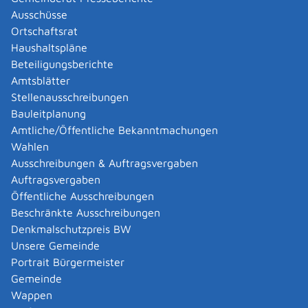
Abgelaufenen Führerschein neu ausstellen lassen
Ausschüsse
Abgeltungsteuer - Nichtveranlagungs-
Ortschaftsrat
Bescheinigung beantragen
Haushaltspläne
Abgeschlossenheitsbescheinigung zur Aufteilung
Beteiligungsberichte
eines Gebäudes beantragen
Amtsblätter
Abmeldung / Außerbetriebsetzung für ein Fahrzeug
Stellenausschreibungen
beantragen
Bauleitplanung
Abschriften, Ablichtungen, Vervielfältigungen und
Amtliche/Öffentliche Bekanntmachungen
Negative amtlich beglaubigen lassen
Wahlen
Abwasser entsorgen
Ausschreibungen & Auftragsvergaben
Abwasserbeseitigung - dezentrale Beseitigung von
Auftragsvergaben
Regenwasser beantragen oder anzeigen
Öffentliche Ausschreibungen
Abweichende Regelungen zum Schichtbetrieb
Beschränkte Ausschreibungen
beantragen
Denkmalschutzpreis BW
Abweichende Ruhezeit beantragen
Unsere Gemeinde
Adoption - Akteneinsicht beantragen
Portrait Bürgermeister
Adoption - sich als Adoptiveltern bewerben
Gemeinde
Adoption eines ausländischen Kindes -
Wappen
Beurkundung im Geburtenregister beantragen