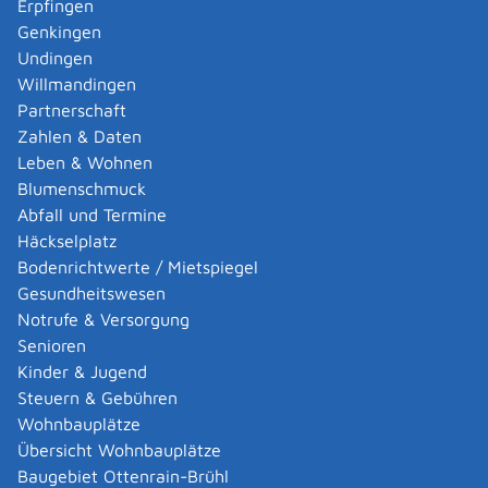
Erpfingen
Adoption eines ausländischen Kindes -
Genkingen
Umwandlung einer schwachen in eine starke
Undingen
Adoption beantragen
Willmandingen
Adoption eines deutschen Kindes - Beurkundung
Partnerschaft
von Amts wegen
Zahlen & Daten
Adoption eines erwachsenen Menschen beantragen
Leben & Wohnen
Adoptionspflege eines minderjährigen Kindes
Blumenschmuck
aufnehmen
Abfall und Termine
Adressänderung auf der eID-Karte beantragen
Häckselplatz
Adressbuch - Eintrag sperren lassen
Bodenrichtwerte / Mietspiegel
Akademische Gesundheitsberufe - Anerkennung der
Gesundheitswesen
Weiterbildung beantragen
Notrufe & Versorgung
Akademische Grade, Titel und Bezeichnungen bei
Senioren
anerkannten Spätaussiedlern - Gradumwandlungen
Kinder & Jugend
beantragen
Steuern & Gebühren
Akademische Grade, Titel und Bezeichnungen von
Wohnbauplätze
ausländischen Hochschulen führen
Übersicht Wohnbauplätze
Akteneinsicht in und außerhalb von
Baugebiet Ottenrain-Brühl