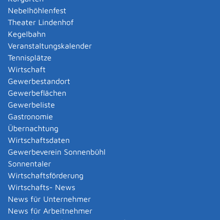
Amtliche Meldebestätigung ausstellen
Nebelhöhlenfest
Andere Strafanzeige stellen
Theater Lindenhof
Änderung bezüglich des Betriebs gentechnischer
Kegelbahn
Anlagen mitteilen
Veranstaltungskalender
Änderung der Gemeinschaftslizenz beantragen
Tennisplätze
Änderung des Entwicklungsziels einer Ökokonto-
Wirtschaft
Maßnahme beantragen
Gewerbestandort
Änderung des Wohnsitzes innerhalb derselben
Gewerbeflächen
Stadt oder Gemeinde melden
Gewerbeliste
Änderung nach Beantragung oder bei Bezug von
Gastronomie
Bürgergeld mitteilen
Übernachtung
Änderung persönlicher Daten der Hochschule
Wirtschaftsdaten
mitteilen
Gewerbeverein Sonnenbühl
Änderungen an die Krankenkasse melden
Sonnentaler
Anerkennung als gemeinnützige Stiftung
Wirtschaftsförderung
beantragen
Wirtschafts- News
Anerkennung als Pharmaberater beantragen
News für Unternehmer
Anerkennung als Prüf-, Zertifizierung- oder
News für Arbeitnehmer
Überwachungsstelle (PÜZ-Stelle) nach