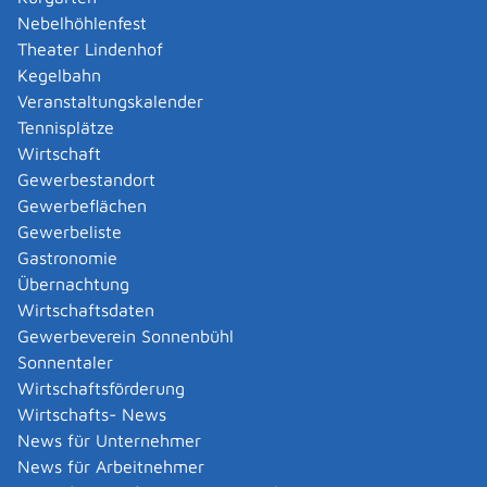
Amtliche Meldebestätigung ausstellen
Nebelhöhlenfest
Andere Strafanzeige stellen
Theater Lindenhof
Änderung bezüglich des Betriebs gentechnischer
Kegelbahn
Anlagen mitteilen
Veranstaltungskalender
Änderung der Gemeinschaftslizenz beantragen
Tennisplätze
Änderung des Entwicklungsziels einer Ökokonto-
Wirtschaft
Maßnahme beantragen
Gewerbestandort
Änderung des Wohnsitzes innerhalb derselben
Gewerbeflächen
Stadt oder Gemeinde melden
Gewerbeliste
Änderung nach Beantragung oder bei Bezug von
Gastronomie
Bürgergeld mitteilen
Übernachtung
Änderung persönlicher Daten der Hochschule
Wirtschaftsdaten
mitteilen
Gewerbeverein Sonnenbühl
Änderungen an die Krankenkasse melden
Sonnentaler
Anerkennung als gemeinnützige Stiftung
Wirtschaftsförderung
beantragen
Wirtschafts- News
Anerkennung als Pharmaberater beantragen
News für Unternehmer
Anerkennung als Prüf-, Zertifizierung- oder
News für Arbeitnehmer
Überwachungsstelle (PÜZ-Stelle) nach