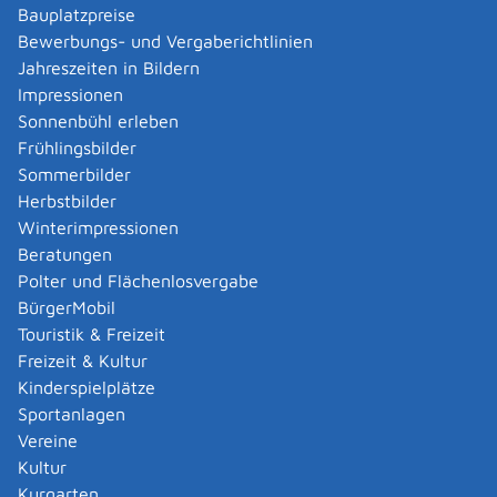
Verwaltungsverfahren beantragen
Bauplatzpreise
Allgemein bildende Schulen - zur Abendrealschule
Bewerbungs- und Vergaberichtlinien
anmelden
Jahreszeiten in Bildern
Als berechtigte Person Fahrzeugregisterauskunft
Impressionen
(Halterauskunft) beantragen
Sonnenbühl erleben
Als Servicedienstleisterin oder Servicedienstleister
Frühlingsbilder
im Rahmen der Geldwäscheaufsicht registrieren
Sommerbilder
Altenpfleger, Arbeitserzieher, Haus- und
Herbstbilder
Familienpfleger, Heilerziehungsassistent,
Winterimpressionen
Heilpädagoge, Jugend- und Heimerzieher,
Beratungen
Sozialarbeiter, Sozialpädagoge mit ausländischer
Polter und Flächenlosvergabe
Berufsausbildung – Erlaubnis zur Führung der
BürgerMobil
Berufsbezeichnung beantragen
Touristik & Freizeit
Altersrente - Rente bei vorzeitigem Eintritt in den
Freizeit & Kultur
Ruhestand beantragen
Kinderspielplätze
Altersrente für besonders langjährig Versicherte
Sportanlagen
beantragen
Vereine
Altersrente für schwerbehinderte Menschen
Kultur
beantragen
Kurgarten