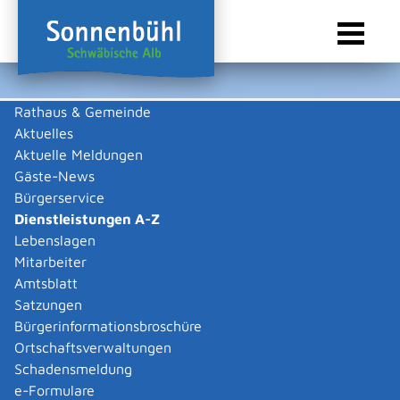
Rathaus & Gemeinde
Aktuelles
Sie sind hier:
Startseite Sonnenbühl
/
Rathaus & Gemeinde
/
Bürgerservice
/
Dienstleistungen A-Z
Aktuelle Meldungen
Gäste-News
Dienstleistungen A-Z
Bürgerservice
Dienstleistungen A-Z
Leistungen
Lebenslagen
Mitarbeiter
Amtsblatt
Die Beschreibungen der Dienstleistungen erklären eine
Satzungen
Vielzahl von kommunalen und staatlichen
Bürgerinformationsbroschüre
Verwaltungsvorgängen. Insbesondere erhalten Sie
Ortschaftsverwaltungen
Informationen zu den erforderlichen Unterlagen die zu
Schadensmeldung
einer bestimmen Verwaltungsdienstleistung notwendig
e-Formulare