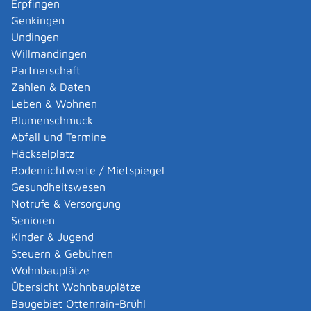
Erpfingen
Adoption eines ausländischen Kindes -
Genkingen
Umwandlung einer schwachen in eine starke
Undingen
Adoption beantragen
Willmandingen
Adoption eines deutschen Kindes - Beurkundung
Partnerschaft
von Amts wegen
Zahlen & Daten
Adoption eines erwachsenen Menschen beantragen
Leben & Wohnen
Adoptionspflege eines minderjährigen Kindes
Blumenschmuck
aufnehmen
Abfall und Termine
Adressänderung auf der eID-Karte beantragen
Häckselplatz
Adressbuch - Eintrag sperren lassen
Bodenrichtwerte / Mietspiegel
Akademische Gesundheitsberufe - Anerkennung der
Gesundheitswesen
Weiterbildung beantragen
Notrufe & Versorgung
Akademische Grade, Titel und Bezeichnungen bei
Senioren
anerkannten Spätaussiedlern - Gradumwandlungen
Kinder & Jugend
beantragen
Steuern & Gebühren
Akademische Grade, Titel und Bezeichnungen von
Wohnbauplätze
ausländischen Hochschulen führen
Übersicht Wohnbauplätze
Akteneinsicht in und außerhalb von
Baugebiet Ottenrain-Brühl