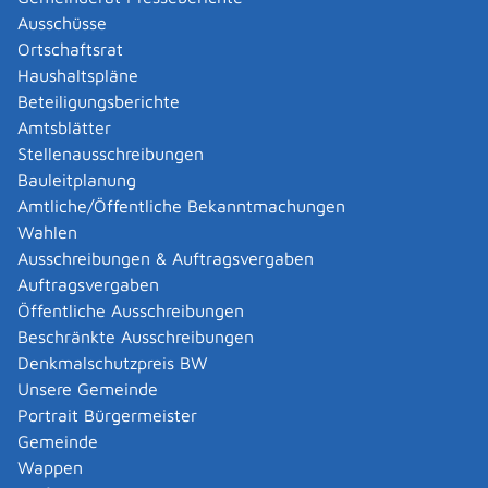
Abgelaufenen Führerschein neu ausstellen lassen
Ausschüsse
Abgeltungsteuer - Nichtveranlagungs-
Ortschaftsrat
Bescheinigung beantragen
Haushaltspläne
Abgeschlossenheitsbescheinigung zur Aufteilung
Beteiligungsberichte
eines Gebäudes beantragen
Amtsblätter
Abmeldung / Außerbetriebsetzung für ein Fahrzeug
Stellenausschreibungen
beantragen
Bauleitplanung
Abschriften, Ablichtungen, Vervielfältigungen und
Amtliche/Öffentliche Bekanntmachungen
Negative amtlich beglaubigen lassen
Wahlen
Abwasser entsorgen
Ausschreibungen & Auftragsvergaben
Abwasserbeseitigung - dezentrale Beseitigung von
Auftragsvergaben
Regenwasser beantragen oder anzeigen
Öffentliche Ausschreibungen
Abweichende Regelungen zum Schichtbetrieb
Beschränkte Ausschreibungen
beantragen
Denkmalschutzpreis BW
Abweichende Ruhezeit beantragen
Unsere Gemeinde
Adoption - Akteneinsicht beantragen
Portrait Bürgermeister
Adoption - sich als Adoptiveltern bewerben
Gemeinde
Adoption eines ausländischen Kindes -
Wappen
Beurkundung im Geburtenregister beantragen