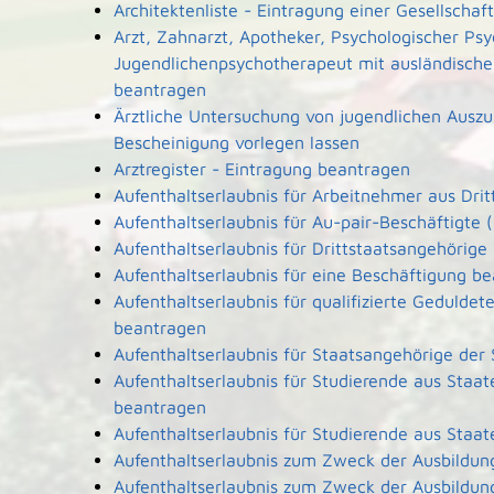
Architektenliste - Eintragung einer Gesellscha
Arzt, Zahnarzt, Apotheker, Psychologischer Ps
Jugendlichenpsychotherapeut mit ausländische
beantragen
Ärztliche Untersuchung von jugendlichen Ausz
Bescheinigung vorlegen lassen
Arztregister - Eintragung beantragen
Aufenthaltserlaubnis für Arbeitnehmer aus Dri
Aufenthaltserlaubnis für Au-pair-Beschäftigt
Aufenthaltserlaubnis für Drittstaatsangehörige
Aufenthaltserlaubnis für eine Beschäftigung b
Aufenthaltserlaubnis für qualifizierte Geduld
beantragen
Aufenthaltserlaubnis für Staatsangehörige der
Aufenthaltserlaubnis für Studierende aus Sta
beantragen
Aufenthaltserlaubnis für Studierende aus Sta
Aufenthaltserlaubnis zum Zweck der Ausbildun
Aufenthaltserlaubnis zum Zweck der Ausbildun