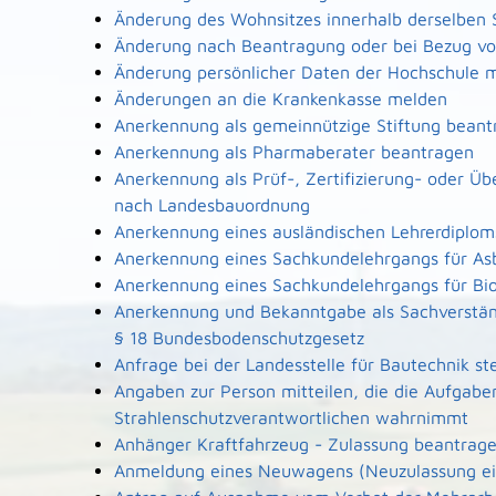
Änderung des Wohnsitzes innerhalb derselben
Änderung nach Beantragung oder bei Bezug von
Änderung persönlicher Daten der Hochschule m
Änderungen an die Krankenkasse melden
Anerkennung als gemeinnützige Stiftung beant
Anerkennung als Pharmaberater beantragen
Anerkennung als Prüf-, Zertifizierung- oder Ü
nach Landesbauordnung
Anerkennung eines ausländischen Lehrerdiplo
Anerkennung eines Sachkundelehrgangs für As
Anerkennung eines Sachkundelehrgangs für Bi
Anerkennung und Bekanntgabe als Sachverstän
§ 18 Bundesbodenschutzgesetz
Anfrage bei der Landesstelle für Bautechnik ste
Angaben zur Person mitteilen, die die Aufgabe
Strahlenschutzverantwortlichen wahrnimmt
Anhänger Kraftfahrzeug - Zulassung beantrag
Anmeldung eines Neuwagens (Neuzulassung ei