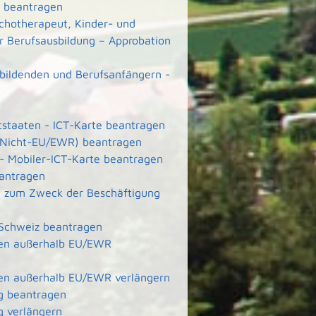
ft beantragen
ychotherapeut, Kinder- und
r Berufsausbildung – Approbation
ubildenden und Berufsanfängern -
ttstaaten - ICT-Karte beantragen
e (Nicht-EU/EWR) beantragen
 - Mobiler-ICT-Karte beantragen
eantragen
ete zum Zweck der Beschäftigung
 Schweiz beantragen
aten außerhalb EU/EWR
aten außerhalb EU/EWR verlängern
g beantragen
g verlängern