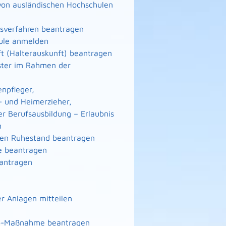
von ausländischen Hochschulen
gsverfahren beantragen
hule anmelden
ft (Halterauskunft) beantragen
eister im Rahmen der
enpfleger,
- und Heimerzieher,
er Berufsausbildung – Erlaubnis
n
n den Ruhestand beantragen
te beantragen
eantragen
r Anlagen mitteilen
nto-Maßnahme beantragen