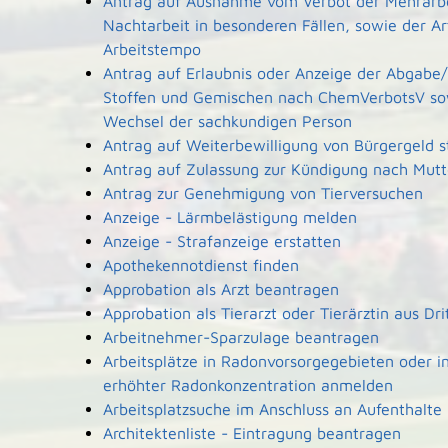
Antrag auf Ausnahme vom Verbot der Mehrarbe
Nachtarbeit in besonderen Fällen, sowie der A
Arbeitstempo
Antrag auf Erlaubnis oder Anzeige der Abgabe/
Stoffen und Gemischen nach ChemVerbotsV so
Wechsel der sachkundigen Person
Antrag auf Weiterbewilligung von Bürgergeld s
Antrag auf Zulassung zur Kündigung nach Mutt
Antrag zur Genehmigung von Tierversuchen
Anzeige - Lärmbelästigung melden
Anzeige - Strafanzeige erstatten
Apothekennotdienst finden
Approbation als Arzt beantragen
Approbation als Tierarzt oder Tierärztin aus Dr
Arbeitnehmer-Sparzulage beantragen
Arbeitsplätze in Radonvorsorgegebieten oder i
erhöhter Radonkonzentration anmelden
Arbeitsplatzsuche im Anschluss an Aufenthalte
Architektenliste - Eintragung beantragen