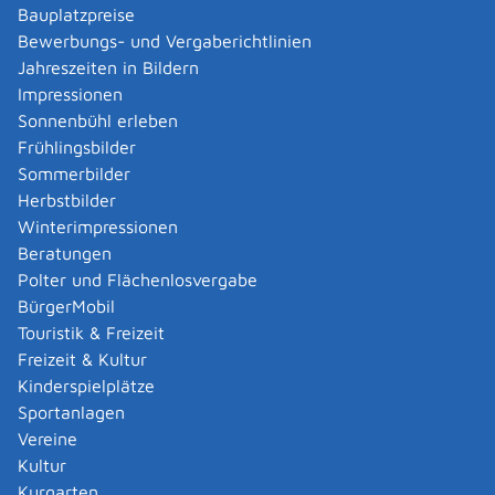
Verwaltungsverfahren beantragen
Bauplatzpreise
Allgemein bildende Schulen - zur Abendrealschule
Bewerbungs- und Vergaberichtlinien
anmelden
Jahreszeiten in Bildern
Als berechtigte Person Fahrzeugregisterauskunft
Impressionen
(Halterauskunft) beantragen
Sonnenbühl erleben
Als Servicedienstleisterin oder Servicedienstleister
Frühlingsbilder
im Rahmen der Geldwäscheaufsicht registrieren
Sommerbilder
Altenpfleger, Arbeitserzieher, Haus- und
Herbstbilder
Familienpfleger, Heilerziehungsassistent,
Winterimpressionen
Heilpädagoge, Jugend- und Heimerzieher,
Beratungen
Sozialarbeiter, Sozialpädagoge mit ausländischer
Polter und Flächenlosvergabe
Berufsausbildung – Erlaubnis zur Führung der
BürgerMobil
Berufsbezeichnung beantragen
Touristik & Freizeit
Altersrente - Rente bei vorzeitigem Eintritt in den
Freizeit & Kultur
Ruhestand beantragen
Kinderspielplätze
Altersrente für besonders langjährig Versicherte
Sportanlagen
beantragen
Vereine
Altersrente für schwerbehinderte Menschen
Kultur
beantragen
Kurgarten