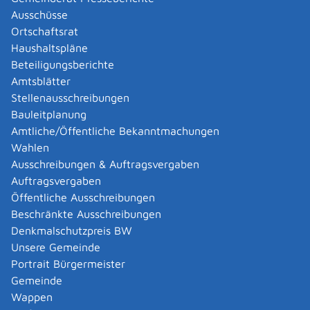
Abgelaufenen Führerschein neu ausstellen lassen
Ausschüsse
Abgeltungsteuer - Nichtveranlagungs-
Ortschaftsrat
Bescheinigung beantragen
Haushaltspläne
Abgeschlossenheitsbescheinigung zur Aufteilung
Beteiligungsberichte
eines Gebäudes beantragen
Amtsblätter
Abmeldung / Außerbetriebsetzung für ein Fahrzeug
Stellenausschreibungen
beantragen
Bauleitplanung
Abschriften, Ablichtungen, Vervielfältigungen und
Amtliche/Öffentliche Bekanntmachungen
Negative amtlich beglaubigen lassen
Wahlen
Abwasser entsorgen
Ausschreibungen & Auftragsvergaben
Abwasserbeseitigung - dezentrale Beseitigung von
Auftragsvergaben
Regenwasser beantragen oder anzeigen
Öffentliche Ausschreibungen
Abweichende Regelungen zum Schichtbetrieb
Beschränkte Ausschreibungen
beantragen
Denkmalschutzpreis BW
Abweichende Ruhezeit beantragen
Unsere Gemeinde
Adoption - Akteneinsicht beantragen
Portrait Bürgermeister
Adoption - sich als Adoptiveltern bewerben
Gemeinde
Adoption eines ausländischen Kindes -
Wappen
Beurkundung im Geburtenregister beantragen