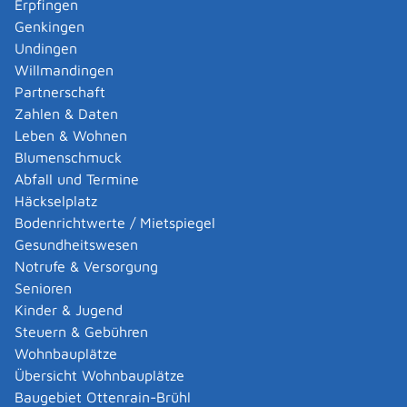
Erpfingen
Adoption eines ausländischen Kindes -
Genkingen
Umwandlung einer schwachen in eine starke
Undingen
Adoption beantragen
Willmandingen
Adoption eines deutschen Kindes - Beurkundung
Partnerschaft
von Amts wegen
Zahlen & Daten
Adoption eines erwachsenen Menschen beantragen
Leben & Wohnen
Adoptionspflege eines minderjährigen Kindes
Blumenschmuck
aufnehmen
Abfall und Termine
Adressänderung auf der eID-Karte beantragen
Häckselplatz
Adressbuch - Eintrag sperren lassen
Bodenrichtwerte / Mietspiegel
Akademische Gesundheitsberufe - Anerkennung der
Gesundheitswesen
Weiterbildung beantragen
Notrufe & Versorgung
Akademische Grade, Titel und Bezeichnungen bei
Senioren
anerkannten Spätaussiedlern - Gradumwandlungen
Kinder & Jugend
beantragen
Steuern & Gebühren
Akademische Grade, Titel und Bezeichnungen von
Wohnbauplätze
ausländischen Hochschulen führen
Übersicht Wohnbauplätze
Akteneinsicht in und außerhalb von
Baugebiet Ottenrain-Brühl