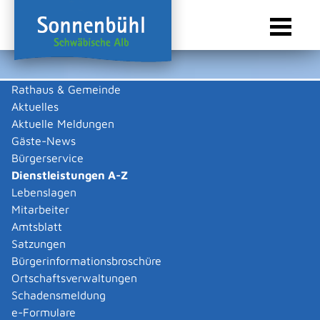
Rathaus & Gemeinde
Aktuelles
Sie sind hier:
Startseite Sonnenbühl
/
Rathaus & Gemeinde
/
Bürgerservice
/
Dienstleistungen A-Z
Aktuelle Meldungen
Gäste-News
Dienstleistungen A-Z
Bürgerservice
Dienstleistungen A-Z
Leistungen
Lebenslagen
Mitarbeiter
Amtsblatt
Die Beschreibungen der Dienstleistungen erklären eine
Satzungen
Vielzahl von kommunalen und staatlichen
Bürgerinformationsbroschüre
Verwaltungsvorgängen. Insbesondere erhalten Sie
Ortschaftsverwaltungen
Informationen zu den erforderlichen Unterlagen die zu
Schadensmeldung
einer bestimmen Verwaltungsdienstleistung notwendig
e-Formulare