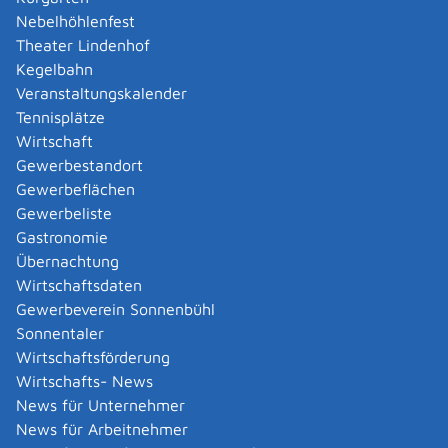
Amtliche Meldebestätigung ausstellen
Nebelhöhlenfest
Andere Strafanzeige stellen
Theater Lindenhof
Änderung bezüglich des Betriebs gentechnischer
Kegelbahn
Anlagen mitteilen
Veranstaltungskalender
Änderung der Gemeinschaftslizenz beantragen
Tennisplätze
Änderung des Entwicklungsziels einer Ökokonto-
Wirtschaft
Maßnahme beantragen
Gewerbestandort
Änderung des Wohnsitzes innerhalb derselben
Gewerbeflächen
Stadt oder Gemeinde melden
Gewerbeliste
Änderung nach Beantragung oder bei Bezug von
Gastronomie
Bürgergeld mitteilen
Übernachtung
Änderung persönlicher Daten der Hochschule
Wirtschaftsdaten
mitteilen
Gewerbeverein Sonnenbühl
Änderungen an die Krankenkasse melden
Sonnentaler
Anerkennung als gemeinnützige Stiftung
Wirtschaftsförderung
beantragen
Wirtschafts- News
Anerkennung als Pharmaberater beantragen
News für Unternehmer
Anerkennung als Prüf-, Zertifizierung- oder
News für Arbeitnehmer
Überwachungsstelle (PÜZ-Stelle) nach