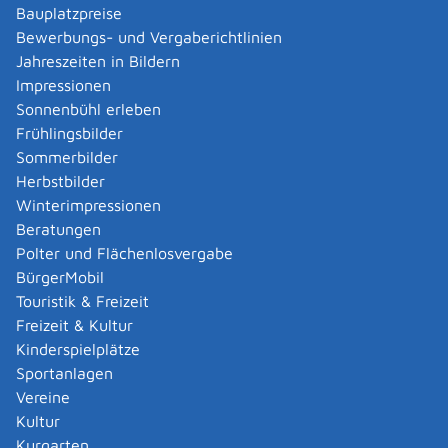
Verwaltungsverfahren beantragen
Bauplatzpreise
Allgemein bildende Schulen - zur Abendrealschule
Bewerbungs- und Vergaberichtlinien
anmelden
Jahreszeiten in Bildern
Als berechtigte Person Fahrzeugregisterauskunft
Impressionen
(Halterauskunft) beantragen
Sonnenbühl erleben
Als Servicedienstleisterin oder Servicedienstleister
Frühlingsbilder
im Rahmen der Geldwäscheaufsicht registrieren
Sommerbilder
Altenpfleger, Arbeitserzieher, Haus- und
Herbstbilder
Familienpfleger, Heilerziehungsassistent,
Winterimpressionen
Heilpädagoge, Jugend- und Heimerzieher,
Beratungen
Sozialarbeiter, Sozialpädagoge mit ausländischer
Polter und Flächenlosvergabe
Berufsausbildung – Erlaubnis zur Führung der
BürgerMobil
Berufsbezeichnung beantragen
Touristik & Freizeit
Altersrente - Rente bei vorzeitigem Eintritt in den
Freizeit & Kultur
Ruhestand beantragen
Kinderspielplätze
Altersrente für besonders langjährig Versicherte
Sportanlagen
beantragen
Vereine
Altersrente für schwerbehinderte Menschen
Kultur
beantragen
Kurgarten