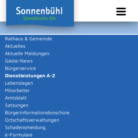
Rathaus & Gemeinde
Aktuelles
Sie sind hier:
Startseite Sonnenbühl
/
Rathaus & Gemeinde
/
Bürgerservice
/
Dienstleistungen A-Z
Aktuelle Meldungen
Gäste-News
Dienstleistungen A-Z
Bürgerservice
Dienstleistungen A-Z
Leistungen
Lebenslagen
Mitarbeiter
Amtsblatt
Die Beschreibungen der Dienstleistungen erklären eine
Satzungen
Vielzahl von kommunalen und staatlichen
Bürgerinformationsbroschüre
Verwaltungsvorgängen. Insbesondere erhalten Sie
Ortschaftsverwaltungen
Informationen zu den erforderlichen Unterlagen die zu
Schadensmeldung
einer bestimmen Verwaltungsdienstleistung notwendig
e-Formulare