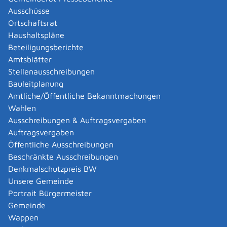
Abgelaufenen Führerschein neu ausstellen lassen
Ausschüsse
Abgeltungsteuer - Nichtveranlagungs-
Ortschaftsrat
Bescheinigung beantragen
Haushaltspläne
Abgeschlossenheitsbescheinigung zur Aufteilung
Beteiligungsberichte
eines Gebäudes beantragen
Amtsblätter
Abmeldung / Außerbetriebsetzung für ein Fahrzeug
Stellenausschreibungen
beantragen
Bauleitplanung
Abschriften, Ablichtungen, Vervielfältigungen und
Amtliche/Öffentliche Bekanntmachungen
Negative amtlich beglaubigen lassen
Wahlen
Abwasser entsorgen
Ausschreibungen & Auftragsvergaben
Abwasserbeseitigung - dezentrale Beseitigung von
Auftragsvergaben
Regenwasser beantragen oder anzeigen
Öffentliche Ausschreibungen
Abweichende Regelungen zum Schichtbetrieb
Beschränkte Ausschreibungen
beantragen
Denkmalschutzpreis BW
Abweichende Ruhezeit beantragen
Unsere Gemeinde
Adoption - Akteneinsicht beantragen
Portrait Bürgermeister
Adoption - sich als Adoptiveltern bewerben
Gemeinde
Adoption eines ausländischen Kindes -
Wappen
Beurkundung im Geburtenregister beantragen