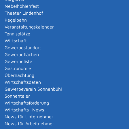
Amtliche Meldebestätigung ausstellen
Nebelhöhlenfest
Andere Strafanzeige stellen
Theater Lindenhof
Änderung bezüglich des Betriebs gentechnischer
Kegelbahn
Anlagen mitteilen
Veranstaltungskalender
Änderung der Gemeinschaftslizenz beantragen
Tennisplätze
Änderung des Entwicklungsziels einer Ökokonto-
Wirtschaft
Maßnahme beantragen
Gewerbestandort
Änderung des Wohnsitzes innerhalb derselben
Gewerbeflächen
Stadt oder Gemeinde melden
Gewerbeliste
Änderung nach Beantragung oder bei Bezug von
Gastronomie
Bürgergeld mitteilen
Übernachtung
Änderung persönlicher Daten der Hochschule
Wirtschaftsdaten
mitteilen
Gewerbeverein Sonnenbühl
Änderungen an die Krankenkasse melden
Sonnentaler
Anerkennung als gemeinnützige Stiftung
Wirtschaftsförderung
beantragen
Wirtschafts- News
Anerkennung als Pharmaberater beantragen
News für Unternehmer
Anerkennung als Prüf-, Zertifizierung- oder
News für Arbeitnehmer
Überwachungsstelle (PÜZ-Stelle) nach