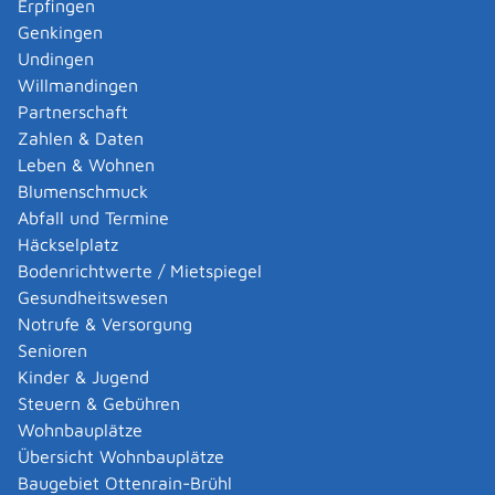
Erpfingen
Adoption eines ausländischen Kindes -
Genkingen
Umwandlung einer schwachen in eine starke
Undingen
Adoption beantragen
Willmandingen
Adoption eines deutschen Kindes - Beurkundung
Partnerschaft
von Amts wegen
Zahlen & Daten
Adoption eines erwachsenen Menschen beantragen
Leben & Wohnen
Adoptionspflege eines minderjährigen Kindes
Blumenschmuck
aufnehmen
Abfall und Termine
Adressänderung auf der eID-Karte beantragen
Häckselplatz
Adressbuch - Eintrag sperren lassen
Bodenrichtwerte / Mietspiegel
Akademische Gesundheitsberufe - Anerkennung der
Gesundheitswesen
Weiterbildung beantragen
Notrufe & Versorgung
Akademische Grade, Titel und Bezeichnungen bei
Senioren
anerkannten Spätaussiedlern - Gradumwandlungen
Kinder & Jugend
beantragen
Steuern & Gebühren
Akademische Grade, Titel und Bezeichnungen von
Wohnbauplätze
ausländischen Hochschulen führen
Übersicht Wohnbauplätze
Akteneinsicht in und außerhalb von
Baugebiet Ottenrain-Brühl