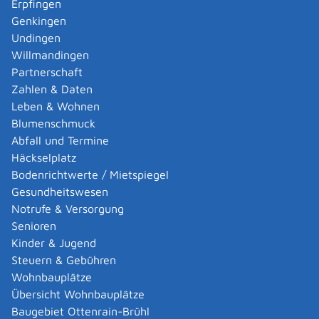
Erpfingen
Adoption eines ausländischen Kindes -
Genkingen
Umwandlung einer schwachen in eine starke
Undingen
Adoption beantragen
Willmandingen
Adoption eines deutschen Kindes - Beurkundung
Partnerschaft
von Amts wegen
Zahlen & Daten
Adoption eines erwachsenen Menschen beantragen
Leben & Wohnen
Adoptionspflege eines minderjährigen Kindes
Blumenschmuck
aufnehmen
Abfall und Termine
Adressänderung auf der eID-Karte beantragen
Häckselplatz
Adressbuch - Eintrag sperren lassen
Bodenrichtwerte / Mietspiegel
Akademische Gesundheitsberufe - Anerkennung der
Gesundheitswesen
Weiterbildung beantragen
Notrufe & Versorgung
Akademische Grade, Titel und Bezeichnungen bei
Senioren
anerkannten Spätaussiedlern - Gradumwandlungen
Kinder & Jugend
beantragen
Steuern & Gebühren
Akademische Grade, Titel und Bezeichnungen von
Wohnbauplätze
ausländischen Hochschulen führen
Übersicht Wohnbauplätze
Akteneinsicht in und außerhalb von
Baugebiet Ottenrain-Brühl