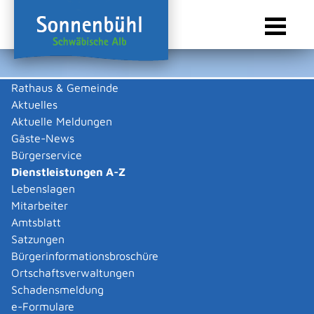
Rathaus & Gemeinde
Aktuelles
Sie sind hier:
Startseite Sonnenbühl
/
Rathaus & Gemeinde
/
Bürgerservice
/
Dienstleistungen A-Z
Aktuelle Meldungen
Gäste-News
Dienstleistungen A-Z
Bürgerservice
Dienstleistungen A-Z
Leistungen
Lebenslagen
Mitarbeiter
Amtsblatt
Die Beschreibungen der Dienstleistungen erklären eine
Satzungen
Vielzahl von kommunalen und staatlichen
Bürgerinformationsbroschüre
Verwaltungsvorgängen. Insbesondere erhalten Sie
Ortschaftsverwaltungen
Informationen zu den erforderlichen Unterlagen die zu
Schadensmeldung
einer bestimmen Verwaltungsdienstleistung notwendig
e-Formulare