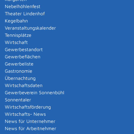
Amtliche Meldebestätigung ausstellen
Nebelhöhlenfest
Andere Strafanzeige stellen
Theater Lindenhof
Änderung bezüglich des Betriebs gentechnischer
Kegelbahn
Anlagen mitteilen
Veranstaltungskalender
Änderung der Gemeinschaftslizenz beantragen
Tennisplätze
Änderung des Entwicklungsziels einer Ökokonto-
Wirtschaft
Maßnahme beantragen
Gewerbestandort
Änderung des Wohnsitzes innerhalb derselben
Gewerbeflächen
Stadt oder Gemeinde melden
Gewerbeliste
Änderung nach Beantragung oder bei Bezug von
Gastronomie
Bürgergeld mitteilen
Übernachtung
Änderung persönlicher Daten der Hochschule
Wirtschaftsdaten
mitteilen
Gewerbeverein Sonnenbühl
Änderungen an die Krankenkasse melden
Sonnentaler
Anerkennung als gemeinnützige Stiftung
Wirtschaftsförderung
beantragen
Wirtschafts- News
Anerkennung als Pharmaberater beantragen
News für Unternehmer
Anerkennung als Prüf-, Zertifizierung- oder
News für Arbeitnehmer
Überwachungsstelle (PÜZ-Stelle) nach