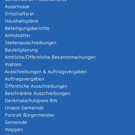
Abgelaufenen Führerschein neu ausstellen lassen
Ausschüsse
Abgeltungsteuer - Nichtveranlagungs-
Ortschaftsrat
Bescheinigung beantragen
Haushaltspläne
Abgeschlossenheitsbescheinigung zur Aufteilung
Beteiligungsberichte
eines Gebäudes beantragen
Amtsblätter
Abmeldung / Außerbetriebsetzung für ein Fahrzeug
Stellenausschreibungen
beantragen
Bauleitplanung
Abschriften, Ablichtungen, Vervielfältigungen und
Amtliche/Öffentliche Bekanntmachungen
Negative amtlich beglaubigen lassen
Wahlen
Abwasser entsorgen
Ausschreibungen & Auftragsvergaben
Abwasserbeseitigung - dezentrale Beseitigung von
Auftragsvergaben
Regenwasser beantragen oder anzeigen
Öffentliche Ausschreibungen
Abweichende Regelungen zum Schichtbetrieb
Beschränkte Ausschreibungen
beantragen
Denkmalschutzpreis BW
Abweichende Ruhezeit beantragen
Unsere Gemeinde
Adoption - Akteneinsicht beantragen
Portrait Bürgermeister
Adoption - sich als Adoptiveltern bewerben
Gemeinde
Adoption eines ausländischen Kindes -
Wappen
Beurkundung im Geburtenregister beantragen