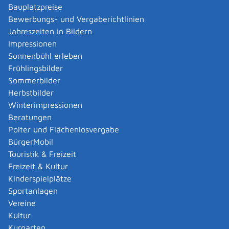
Verwaltungsverfahren beantragen
Bauplatzpreise
Allgemein bildende Schulen - zur Abendrealschule
Bewerbungs- und Vergaberichtlinien
anmelden
Jahreszeiten in Bildern
Als berechtigte Person Fahrzeugregisterauskunft
Impressionen
(Halterauskunft) beantragen
Sonnenbühl erleben
Als Servicedienstleisterin oder Servicedienstleister
Frühlingsbilder
im Rahmen der Geldwäscheaufsicht registrieren
Sommerbilder
Altenpfleger, Arbeitserzieher, Haus- und
Herbstbilder
Familienpfleger, Heilerziehungsassistent,
Winterimpressionen
Heilpädagoge, Jugend- und Heimerzieher,
Beratungen
Sozialarbeiter, Sozialpädagoge mit ausländischer
Polter und Flächenlosvergabe
Berufsausbildung – Erlaubnis zur Führung der
BürgerMobil
Berufsbezeichnung beantragen
Touristik & Freizeit
Altersrente - Rente bei vorzeitigem Eintritt in den
Freizeit & Kultur
Ruhestand beantragen
Kinderspielplätze
Altersrente für besonders langjährig Versicherte
Sportanlagen
beantragen
Vereine
Altersrente für schwerbehinderte Menschen
Kultur
beantragen
Kurgarten