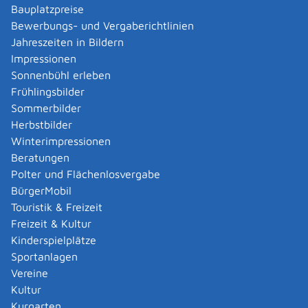
Verwaltungsverfahren beantragen
Bauplatzpreise
Allgemein bildende Schulen - zur Abendrealschule
Bewerbungs- und Vergaberichtlinien
anmelden
Jahreszeiten in Bildern
Als berechtigte Person Fahrzeugregisterauskunft
Impressionen
(Halterauskunft) beantragen
Sonnenbühl erleben
Als Servicedienstleisterin oder Servicedienstleister
Frühlingsbilder
im Rahmen der Geldwäscheaufsicht registrieren
Sommerbilder
Altenpfleger, Arbeitserzieher, Haus- und
Herbstbilder
Familienpfleger, Heilerziehungsassistent,
Winterimpressionen
Heilpädagoge, Jugend- und Heimerzieher,
Beratungen
Sozialarbeiter, Sozialpädagoge mit ausländischer
Polter und Flächenlosvergabe
Berufsausbildung – Erlaubnis zur Führung der
BürgerMobil
Berufsbezeichnung beantragen
Touristik & Freizeit
Altersrente - Rente bei vorzeitigem Eintritt in den
Freizeit & Kultur
Ruhestand beantragen
Kinderspielplätze
Altersrente für besonders langjährig Versicherte
Sportanlagen
beantragen
Vereine
Altersrente für schwerbehinderte Menschen
Kultur
beantragen
Kurgarten