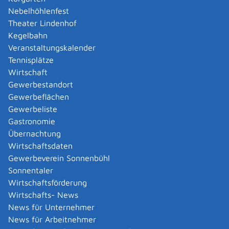
Amtliche Meldebestätigung ausstellen
Nebelhöhlenfest
Andere Strafanzeige stellen
Theater Lindenhof
Änderung bezüglich des Betriebs gentechnischer
Kegelbahn
Anlagen mitteilen
Veranstaltungskalender
Änderung der Gemeinschaftslizenz beantragen
Tennisplätze
Änderung des Entwicklungsziels einer Ökokonto-
Wirtschaft
Maßnahme beantragen
Gewerbestandort
Änderung des Wohnsitzes innerhalb derselben
Gewerbeflächen
Stadt oder Gemeinde melden
Gewerbeliste
Änderung nach Beantragung oder bei Bezug von
Gastronomie
Bürgergeld mitteilen
Übernachtung
Änderung persönlicher Daten der Hochschule
Wirtschaftsdaten
mitteilen
Gewerbeverein Sonnenbühl
Änderungen an die Krankenkasse melden
Sonnentaler
Anerkennung als gemeinnützige Stiftung
Wirtschaftsförderung
beantragen
Wirtschafts- News
Anerkennung als Pharmaberater beantragen
News für Unternehmer
Anerkennung als Prüf-, Zertifizierung- oder
News für Arbeitnehmer
Überwachungsstelle (PÜZ-Stelle) nach