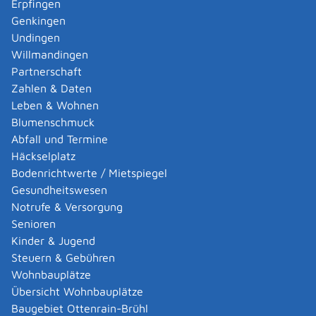
Erpfingen
Adoption eines ausländischen Kindes -
Genkingen
Umwandlung einer schwachen in eine starke
Undingen
Adoption beantragen
Willmandingen
Adoption eines deutschen Kindes - Beurkundung
Partnerschaft
von Amts wegen
Zahlen & Daten
Adoption eines erwachsenen Menschen beantragen
Leben & Wohnen
Adoptionspflege eines minderjährigen Kindes
Blumenschmuck
aufnehmen
Abfall und Termine
Adressänderung auf der eID-Karte beantragen
Häckselplatz
Adressbuch - Eintrag sperren lassen
Bodenrichtwerte / Mietspiegel
Akademische Gesundheitsberufe - Anerkennung der
Gesundheitswesen
Weiterbildung beantragen
Notrufe & Versorgung
Akademische Grade, Titel und Bezeichnungen bei
Senioren
anerkannten Spätaussiedlern - Gradumwandlungen
Kinder & Jugend
beantragen
Steuern & Gebühren
Akademische Grade, Titel und Bezeichnungen von
Wohnbauplätze
ausländischen Hochschulen führen
Übersicht Wohnbauplätze
Akteneinsicht in und außerhalb von
Baugebiet Ottenrain-Brühl