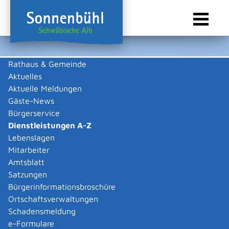
Rathaus & Gemeinde
Aktuelles
Sie sind hier:
Startseite Sonnenbühl
/
Rathaus & Gemeinde
/
Bürgerservice
/
Dienstleistungen A-Z
Aktuelle Meldungen
Gäste-News
Dienstleistungen A-Z
Bürgerservice
Dienstleistungen A-Z
Leistungen
Lebenslagen
Mitarbeiter
Amtsblatt
Die Beschreibungen der Dienstleistungen erklären eine
Satzungen
Vielzahl von kommunalen und staatlichen
Bürgerinformationsbroschüre
Verwaltungsvorgängen. Insbesondere erhalten Sie
Ortschaftsverwaltungen
Informationen zu den erforderlichen Unterlagen die zu
Schadensmeldung
einer bestimmen Verwaltungsdienstleistung notwendig
e-Formulare