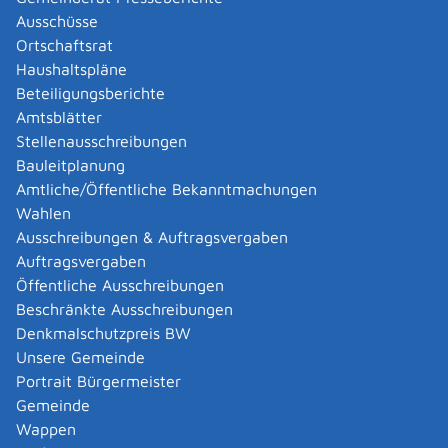
Abgelaufenen Führerschein neu ausstellen lassen
Ausschüsse
Abgeltungsteuer - Nichtveranlagungs-
Ortschaftsrat
Bescheinigung beantragen
Haushaltspläne
Abgeschlossenheitsbescheinigung zur Aufteilung
Beteiligungsberichte
eines Gebäudes beantragen
Amtsblätter
Abmeldung / Außerbetriebsetzung für ein Fahrzeug
Stellenausschreibungen
beantragen
Bauleitplanung
Abschriften, Ablichtungen, Vervielfältigungen und
Amtliche/Öffentliche Bekanntmachungen
Negative amtlich beglaubigen lassen
Wahlen
Abwasser entsorgen
Ausschreibungen & Auftragsvergaben
Abwasserbeseitigung - dezentrale Beseitigung von
Auftragsvergaben
Regenwasser beantragen oder anzeigen
Öffentliche Ausschreibungen
Abweichende Regelungen zum Schichtbetrieb
Beschränkte Ausschreibungen
beantragen
Denkmalschutzpreis BW
Abweichende Ruhezeit beantragen
Unsere Gemeinde
Adoption - Akteneinsicht beantragen
Portrait Bürgermeister
Adoption - sich als Adoptiveltern bewerben
Gemeinde
Adoption eines ausländischen Kindes -
Wappen
Beurkundung im Geburtenregister beantragen