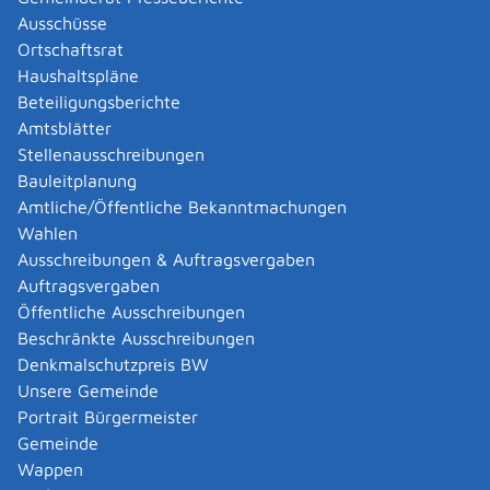
Abgelaufenen Führerschein neu ausstellen lassen
Ausschüsse
Abgeltungsteuer - Nichtveranlagungs-
Ortschaftsrat
Bescheinigung beantragen
Haushaltspläne
Abgeschlossenheitsbescheinigung zur Aufteilung
Beteiligungsberichte
eines Gebäudes beantragen
Amtsblätter
Abmeldung / Außerbetriebsetzung für ein Fahrzeug
Stellenausschreibungen
beantragen
Bauleitplanung
Abschriften, Ablichtungen, Vervielfältigungen und
Amtliche/Öffentliche Bekanntmachungen
Negative amtlich beglaubigen lassen
Wahlen
Abwasser entsorgen
Ausschreibungen & Auftragsvergaben
Abwasserbeseitigung - dezentrale Beseitigung von
Auftragsvergaben
Regenwasser beantragen oder anzeigen
Öffentliche Ausschreibungen
Abweichende Regelungen zum Schichtbetrieb
Beschränkte Ausschreibungen
beantragen
Denkmalschutzpreis BW
Abweichende Ruhezeit beantragen
Unsere Gemeinde
Adoption - Akteneinsicht beantragen
Portrait Bürgermeister
Adoption - sich als Adoptiveltern bewerben
Gemeinde
Adoption eines ausländischen Kindes -
Wappen
Beurkundung im Geburtenregister beantragen