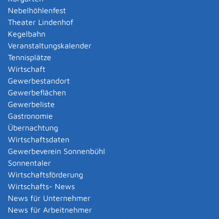
Amtliche Meldebestätigung ausstellen
Nebelhöhlenfest
Andere Strafanzeige stellen
Theater Lindenhof
Änderung bezüglich des Betriebs gentechnischer
Kegelbahn
Anlagen mitteilen
Veranstaltungskalender
Änderung der Gemeinschaftslizenz beantragen
Tennisplätze
Änderung des Entwicklungsziels einer Ökokonto-
Wirtschaft
Maßnahme beantragen
Gewerbestandort
Änderung des Wohnsitzes innerhalb derselben
Gewerbeflächen
Stadt oder Gemeinde melden
Gewerbeliste
Änderung nach Beantragung oder bei Bezug von
Gastronomie
Bürgergeld mitteilen
Übernachtung
Änderung persönlicher Daten der Hochschule
Wirtschaftsdaten
mitteilen
Gewerbeverein Sonnenbühl
Änderungen an die Krankenkasse melden
Sonnentaler
Anerkennung als gemeinnützige Stiftung
Wirtschaftsförderung
beantragen
Wirtschafts- News
Anerkennung als Pharmaberater beantragen
News für Unternehmer
Anerkennung als Prüf-, Zertifizierung- oder
News für Arbeitnehmer
Überwachungsstelle (PÜZ-Stelle) nach