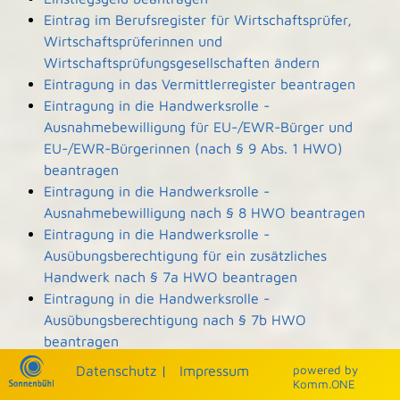
Eintrag im Berufsregister für Wirtschaftsprüfer,
Wirtschaftsprüferinnen und
Wirtschaftsprüfungsgesellschaften ändern
Eintragung in das Vermittlerregister beantragen
Eintragung in die Handwerksrolle -
Ausnahmebewilligung für EU-/EWR-Bürger und
EU-/EWR-Bürgerinnen (nach § 9 Abs. 1 HWO)
beantragen
Eintragung in die Handwerksrolle -
Ausnahmebewilligung nach § 8 HWO beantragen
Eintragung in die Handwerksrolle -
Ausübungsberechtigung für ein zusätzliches
Handwerk nach § 7a HWO beantragen
Eintragung in die Handwerksrolle -
Ausübungsberechtigung nach § 7b HWO
beantragen
Eintragung und Einsicht in die Denkmalliste
Datenschutz
|
Impressum
p
owered by
beantragen
Komm.ONE