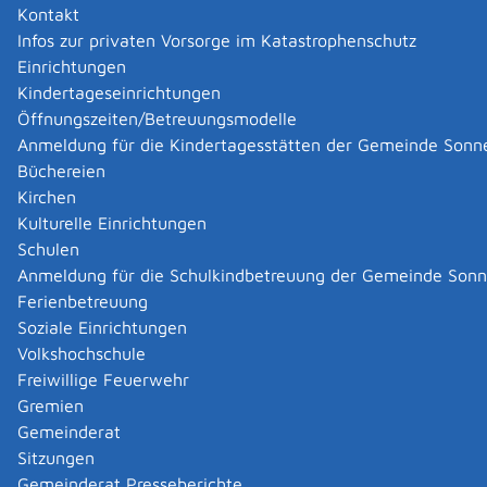
Kontakt
Kündigung durch Vermieter wegen mietwidrigem
Infos zur privaten Vorsorge im Katastrophenschutz
Verhalten oder wegen Eigenbedarf oder auch wegen
Einrichtungen
eines Wohnungsbrandes oder Wasserschadens.)
Kindertageseinrichtungen
Droht Ihnen wegen Mietrückständen der Verlust Ihrer
Öffnungszeiten/Betreuungsmodelle
Wohnung, können Sie Sozialhilfe beantragen.
Wenn Sie
Anmeldung für die Kindertagesstätten der Gemeinde Sonn
bereits Bürgergeld (SGB II-Leistungen) beziehen oder
Büchereien
einen entsprechenden Anspruch haben, können Sie die
Kirchen
Übernahme der Mietschulden bei Ihrem jeweiligen
Kulturelle Einrichtungen
Jobcenter beantragen.
Auch sofern Sie bereits
Schulen
obdachlos geworden sind und Unterstützung bei der
Anmeldung für die Schulkindbetreuung der Gemeinde Son
Anmietung einer neuen Wohnung etwa durch
Ferienbetreuung
Übernahme einer Mietkaution benötigen, können Sie
Soziale Einrichtungen
sich an das Sozialamt/Jobcenter wenden.
Volkshochschule
Bei akuter Obdachlosigkeit können Sie zunächst einen
Freiwillige Feuerwehr
Platz in einer Notunterkunft erhalten. Bitte wenden Sie
Gremien
sich deswegen an Ihre Gemeinde.
Gemeinderat
Sitzungen
Zuständige Stelle
Gemeinderat Presseberichte