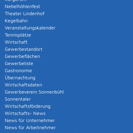
Unterlagen, die die akute Obdachlosigkeit
Nebelhöhlenfest
zeigen,wie zum Beispiel Gerichtsbeschluss,
Theater Lindenhof
Entlassungsschein, Nachweis über
Kegelbahn
Unterkunftsverlust
Veranstaltungskalender
wenn der Verlust der Wohnung droht: zusätzlich
Tennisplätze
Unterlagen, die den drohenden
Wirtschaft
Wohnungsverlust verdeutlichen wie z.B.
Gewerbestandort
Kündigung, Räumungsklage, Räumungstermin
Gewerbeflächen
Mietvertrag
Gewerbeliste
Zahlungsnachweise bezüglich der laufenden
Gastronomie
Miete wie z.B. Kontoauszug
Übernachtung
Wirtschaftsdaten
wenn Sie eine Wohnung benötigen: zusätzlich
Gewerbeverein Sonnenbühl
Unterlagen, die die Notwendigkeit des
Sonnentaler
Wohnungswechsels zeigen ( zum Beispiel
Wirtschaftsförderung
Kündigung, Atteste, Mietvertrag der bisherigen
Wirtschafts- News
Wohnung).
News für Unternehmer
Hinweis: Im Einzelfall kann die zuständige Stelle von
News für Arbeitnehmer
Ihnen weitere Informationen und Nachweise verlangen.