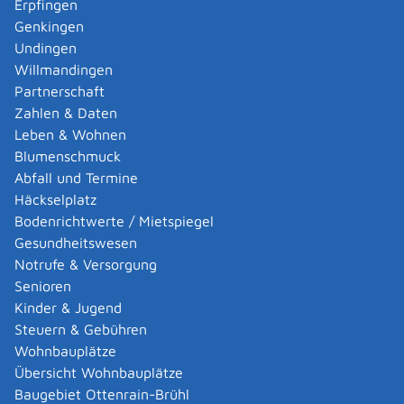
Erpfingen
Genkingen
Voraussetzungen
Undingen
Wegen Mietrückständen droht Ihnen der Verlust
Willmandingen
Ihrer Wohnungen oder
Partnerschaft
Sie sind von Obdachlosigkeit bedroht oder
Zahlen & Daten
Sie haben Ihre Wohnung bereits verloren oder
Leben & Wohnen
Ihre eigenen finanziellen Mittel reichen zur Zahlung
Blumenschmuck
einer Mietkaution und beispielsweise der
Abfall und Termine
Umzugskosten nicht aus und die Möglichkeiten der
Häckselplatz
Selbsthilfe sind ausgeschöpft.
Bodenrichtwerte / Mietspiegel
Gesundheitswesen
Verfahrensablauf
Notrufe & Versorgung
Wenden Sie sich schnellstmöglich persönlich an die
Senioren
zuständige Stelle.
Kinder & Jugend
Je nach Einzelfall können die Mietschulden
Steuern & Gebühren
übernommen werden oder die Mitarbeitenden des
Wohnbauplätze
Sozialamts/Jobcenters verhandeln mit der Vermieterin
Übersicht Wohnbauplätze
oder dem Vermieter, um Ihnen die Wohnung zu
Baugebiet Ottenrain-Brühl