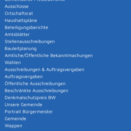
Ausschüsse
das Sozialamt
Ortschaftsrat
Sozialamt ist,
Haushaltspläne
wenn Sie in einem Stadtkreis wohnen: die
Beteiligungsberichte
Stadtverwaltung
Amtsblätter
wenn Sie in einem Landkreis wohnen: das
Stellenausschreibungen
Landratsamt
Bauleitplanung
Hinweis: Teilweise haben die Landkreise die
Amtliche/Öffentliche Bekanntmachungen
Zuständigkeit auf größere Städte in ihrem Kreisgebiet
Wahlen
übertragen. Wohnen Sie in einem Landkreis, kann Ihnen
Ausschreibungen & Auftragsvergaben
das Landratsamt oder die Gemeindeverwaltung Ihres
Auftragsvergaben
Wohnortes die zuständige Behörde nennen.
Öffentliche Ausschreibungen
Falls Sie Bürgergeld beziehen oder beantragen
Beschränkte Ausschreibungen
möchten, ist das örtliche Jobcenter des Stadt- oder
Denkmalschutzpreis BW
Landkreises für Sie zuständig.
Unsere Gemeinde
Landratsamt Reutlingen
Portrait Bürgermeister
Gemeinde
Leistungsdetails
Wappen