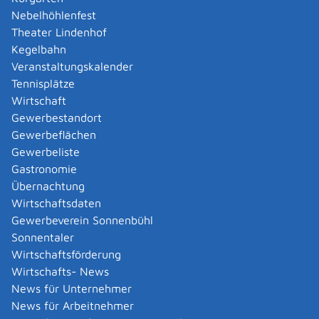
Amtliche Meldebestätigung ausstellen
Nebelhöhlenfest
Andere Strafanzeige stellen
Theater Lindenhof
Änderung bezüglich des Betriebs gentechnischer
Kegelbahn
Anlagen mitteilen
Veranstaltungskalender
Änderung der Gemeinschaftslizenz beantragen
Tennisplätze
Änderung des Entwicklungsziels einer Ökokonto-
Wirtschaft
Maßnahme beantragen
Gewerbestandort
Änderung des Wohnsitzes innerhalb derselben
Gewerbeflächen
Stadt oder Gemeinde melden
Gewerbeliste
Änderung nach Beantragung oder bei Bezug von
Gastronomie
Bürgergeld mitteilen
Übernachtung
Änderung persönlicher Daten der Hochschule
Wirtschaftsdaten
mitteilen
Gewerbeverein Sonnenbühl
Änderungen an die Krankenkasse melden
Sonnentaler
Anerkennung als gemeinnützige Stiftung
Wirtschaftsförderung
beantragen
Wirtschafts- News
Anerkennung als Pharmaberater beantragen
News für Unternehmer
Anerkennung als Prüf-, Zertifizierung- oder
News für Arbeitnehmer
Überwachungsstelle (PÜZ-Stelle) nach