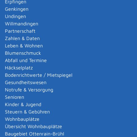
Erpfingen
Adoption eines ausländischen Kindes -
Genkingen
Umwandlung einer schwachen in eine starke
Undingen
Adoption beantragen
Willmandingen
Adoption eines deutschen Kindes - Beurkundung
Partnerschaft
von Amts wegen
Zahlen & Daten
Adoption eines erwachsenen Menschen beantragen
Leben & Wohnen
Adoptionspflege eines minderjährigen Kindes
Blumenschmuck
aufnehmen
Abfall und Termine
Adressänderung auf der eID-Karte beantragen
Häckselplatz
Adressbuch - Eintrag sperren lassen
Bodenrichtwerte / Mietspiegel
Akademische Gesundheitsberufe - Anerkennung der
Gesundheitswesen
Weiterbildung beantragen
Notrufe & Versorgung
Akademische Grade, Titel und Bezeichnungen bei
Senioren
anerkannten Spätaussiedlern - Gradumwandlungen
Kinder & Jugend
beantragen
Steuern & Gebühren
Akademische Grade, Titel und Bezeichnungen von
Wohnbauplätze
ausländischen Hochschulen führen
Übersicht Wohnbauplätze
Akteneinsicht in und außerhalb von
Baugebiet Ottenrain-Brühl