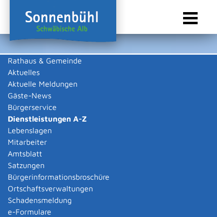
Rathaus & Gemeinde
Aktuelles
Sie sind hier:
Startseite Sonnenbühl
/
Rathaus & Gemeinde
/
Bürgerservice
/
Dienstleistungen A-Z
Aktuelle Meldungen
Gäste-News
Dienstleistungen A-Z
Bürgerservice
Dienstleistungen A-Z
Leistungen
Lebenslagen
Mitarbeiter
Amtsblatt
Die Beschreibungen der Dienstleistungen erklären eine
Satzungen
Vielzahl von kommunalen und staatlichen
Bürgerinformationsbroschüre
Verwaltungsvorgängen. Insbesondere erhalten Sie
Ortschaftsverwaltungen
Informationen zu den erforderlichen Unterlagen die zu
Schadensmeldung
einer bestimmen Verwaltungsdienstleistung notwendig
e-Formulare