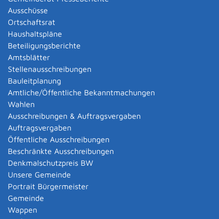
Abgelaufenen Führerschein neu ausstellen lassen
Ausschüsse
Abgeltungsteuer - Nichtveranlagungs-
Ortschaftsrat
Bescheinigung beantragen
Haushaltspläne
Abgeschlossenheitsbescheinigung zur Aufteilung
Beteiligungsberichte
eines Gebäudes beantragen
Amtsblätter
Abmeldung / Außerbetriebsetzung für ein Fahrzeug
Stellenausschreibungen
beantragen
Bauleitplanung
Abschriften, Ablichtungen, Vervielfältigungen und
Amtliche/Öffentliche Bekanntmachungen
Negative amtlich beglaubigen lassen
Wahlen
Abwasser entsorgen
Ausschreibungen & Auftragsvergaben
Abwasserbeseitigung - dezentrale Beseitigung von
Auftragsvergaben
Regenwasser beantragen oder anzeigen
Öffentliche Ausschreibungen
Abweichende Regelungen zum Schichtbetrieb
Beschränkte Ausschreibungen
beantragen
Denkmalschutzpreis BW
Abweichende Ruhezeit beantragen
Unsere Gemeinde
Adoption - Akteneinsicht beantragen
Portrait Bürgermeister
Adoption - sich als Adoptiveltern bewerben
Gemeinde
Adoption eines ausländischen Kindes -
Wappen
Beurkundung im Geburtenregister beantragen