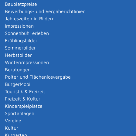
Verwaltungsverfahren beantragen
Bauplatzpreise
Allgemein bildende Schulen - zur Abendrealschule
Bewerbungs- und Vergaberichtlinien
anmelden
Jahreszeiten in Bildern
Als berechtigte Person Fahrzeugregisterauskunft
Impressionen
(Halterauskunft) beantragen
Sonnenbühl erleben
Als Servicedienstleisterin oder Servicedienstleister
Frühlingsbilder
im Rahmen der Geldwäscheaufsicht registrieren
Sommerbilder
Altenpfleger, Arbeitserzieher, Haus- und
Herbstbilder
Familienpfleger, Heilerziehungsassistent,
Winterimpressionen
Heilpädagoge, Jugend- und Heimerzieher,
Beratungen
Sozialarbeiter, Sozialpädagoge mit ausländischer
Polter und Flächenlosvergabe
Berufsausbildung – Erlaubnis zur Führung der
BürgerMobil
Berufsbezeichnung beantragen
Touristik & Freizeit
Altersrente - Rente bei vorzeitigem Eintritt in den
Freizeit & Kultur
Ruhestand beantragen
Kinderspielplätze
Altersrente für besonders langjährig Versicherte
Sportanlagen
beantragen
Vereine
Altersrente für schwerbehinderte Menschen
Kultur
beantragen
Kurgarten