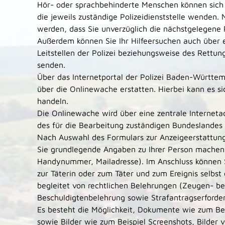
Hör- oder sprachbehinderte Menschen können sich 
die jeweils zuständige Polizeidienststelle wenden.
werden, dass Sie unverzüglich die nächstgelegene Po
Außerdem können Sie Ihr Hilfeersuchen auch über 
Leitstellen der Polizei beziehungsweise des Rettu
senden.
Über das Internetportal der Polizei Baden-Württe
über die Onlinewache erstatten. Hierbei kann es s
handeln.
Die Onlinewache wird über eine zentrale Interneta
des für die Bearbeitung zuständigen Bundeslandes e
Nach Auswahl des Formulars zur Anzeigeerstattun
Sie grundlegende Angaben zu Ihrer Person machen 
Handynummer, Mailadresse). Im Anschluss können Si
zur Täterin oder zum Täter und zum Ereignis selbst 
begleitet von rechtlichen Belehrungen (Zeugen- b
Beschuldigtenbelehrung sowie Strafantragserforder
Es besteht die Möglichkeit, Dokumente wie zum Be
sowie Bilder wie zum Beispiel Screenshots, Bilder