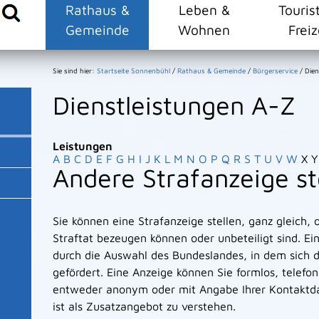
Rathaus &
Leben &
Touris
Gemeinde
Wohnen
Freiz
Sie sind hier:
Startseite Sonnenbühl
/
Rathaus & Gemeinde
/
Bürgerservice
/
Dien
Dienstleistungen A-Z
Leistungen
A
B
C
D
E
F
G
H
I
J
K
L
M
N
O
P
Q
R
S
T
U
V
W
X
Y
Andere Strafanzeige st
Sie können eine Strafanzeige stellen, ganz gleich, 
Straftat bezeugen können oder unbeteiligt sind. Ei
durch die Auswahl des Bundeslandes, in dem sich d
gefördert. Eine Anzeige können Sie formlos, telefo
entweder anonym oder mit Angabe Ihrer Kontaktdat
ist als Zusatzangebot zu verstehen.