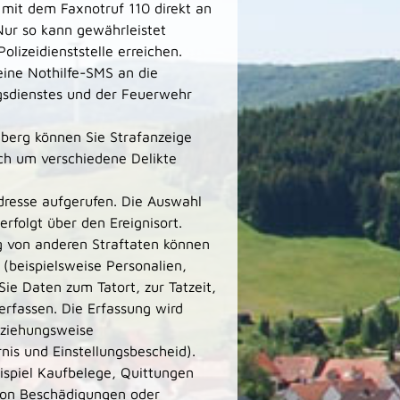
mit dem Faxnotruf 110 direkt an
 Nur so kann gewährleistet
lizeidienststelle erreichen.
eine Nothilfe-SMS an die
ngsdienstes und der Feuerwehr
mberg können Sie Strafanzeige
ich um verschiedene Delikte
dresse aufgerufen. Die Auswahl
rfolgt über den Ereignisort.
g von anderen Straftaten können
(beispielsweise Personalien,
e Daten zum Tatort, zur Tatzeit,
erfassen. Die Erfassung wird
eziehungsweise
nis und Einstellungsbescheid).
ispiel Kaufbelege, Quittungen
 von Beschädigungen oder