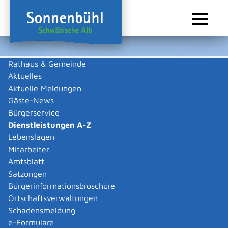
Rathaus & Gemeinde
Aktuelles
Sie sind hier:
Startseite Sonnenbühl
/
Rathaus & Gemeinde
/
Bürgerservice
/
Dienstleistungen A-Z
Aktuelle Meldungen
Gäste-News
Dienstleistungen A-Z
Bürgerservice
Dienstleistungen A-Z
Leistungen
Lebenslagen
Mitarbeiter
Amtsblatt
Die Beschreibungen der Dienstleistungen erklären eine
Satzungen
Vielzahl von kommunalen und staatlichen
Bürgerinformationsbroschüre
Verwaltungsvorgängen. Insbesondere erhalten Sie
Ortschaftsverwaltungen
Informationen zu den erforderlichen Unterlagen die zu
Schadensmeldung
einer bestimmen Verwaltungsdienstleistung notwendig
e-Formulare