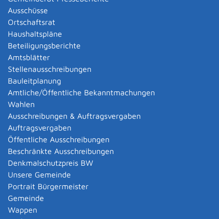
Abgelaufenen Führerschein neu ausstellen lassen
Ausschüsse
Abgeltungsteuer - Nichtveranlagungs-
Ortschaftsrat
Bescheinigung beantragen
Haushaltspläne
Abgeschlossenheitsbescheinigung zur Aufteilung
Beteiligungsberichte
eines Gebäudes beantragen
Amtsblätter
Abmeldung / Außerbetriebsetzung für ein Fahrzeug
Stellenausschreibungen
beantragen
Bauleitplanung
Abschriften, Ablichtungen, Vervielfältigungen und
Amtliche/Öffentliche Bekanntmachungen
Negative amtlich beglaubigen lassen
Wahlen
Abwasser entsorgen
Ausschreibungen & Auftragsvergaben
Abwasserbeseitigung - dezentrale Beseitigung von
Auftragsvergaben
Regenwasser beantragen oder anzeigen
Öffentliche Ausschreibungen
Abweichende Regelungen zum Schichtbetrieb
Beschränkte Ausschreibungen
beantragen
Denkmalschutzpreis BW
Abweichende Ruhezeit beantragen
Unsere Gemeinde
Adoption - Akteneinsicht beantragen
Portrait Bürgermeister
Adoption - sich als Adoptiveltern bewerben
Gemeinde
Adoption eines ausländischen Kindes -
Wappen
Beurkundung im Geburtenregister beantragen