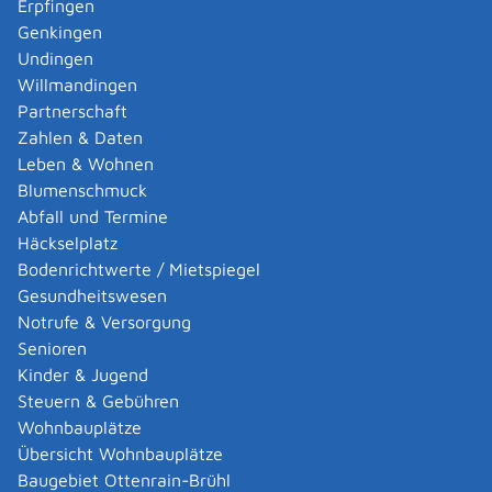
Erpfingen
Adoption eines ausländischen Kindes -
Genkingen
Umwandlung einer schwachen in eine starke
Undingen
Adoption beantragen
Willmandingen
Adoption eines deutschen Kindes - Beurkundung
Partnerschaft
von Amts wegen
Zahlen & Daten
Adoption eines erwachsenen Menschen beantragen
Leben & Wohnen
Adoptionspflege eines minderjährigen Kindes
Blumenschmuck
aufnehmen
Abfall und Termine
Adressänderung auf der eID-Karte beantragen
Häckselplatz
Adressbuch - Eintrag sperren lassen
Bodenrichtwerte / Mietspiegel
Akademische Gesundheitsberufe - Anerkennung der
Gesundheitswesen
Weiterbildung beantragen
Notrufe & Versorgung
Akademische Grade, Titel und Bezeichnungen bei
Senioren
anerkannten Spätaussiedlern - Gradumwandlungen
Kinder & Jugend
beantragen
Steuern & Gebühren
Akademische Grade, Titel und Bezeichnungen von
Wohnbauplätze
ausländischen Hochschulen führen
Übersicht Wohnbauplätze
Akteneinsicht in und außerhalb von
Baugebiet Ottenrain-Brühl