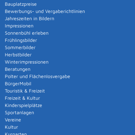
Verwaltungsverfahren beantragen
Bauplatzpreise
Allgemein bildende Schulen - zur Abendrealschule
Bewerbungs- und Vergaberichtlinien
anmelden
Jahreszeiten in Bildern
Als berechtigte Person Fahrzeugregisterauskunft
Impressionen
(Halterauskunft) beantragen
Sonnenbühl erleben
Als Servicedienstleisterin oder Servicedienstleister
Frühlingsbilder
im Rahmen der Geldwäscheaufsicht registrieren
Sommerbilder
Altenpfleger, Arbeitserzieher, Haus- und
Herbstbilder
Familienpfleger, Heilerziehungsassistent,
Winterimpressionen
Heilpädagoge, Jugend- und Heimerzieher,
Beratungen
Sozialarbeiter, Sozialpädagoge mit ausländischer
Polter und Flächenlosvergabe
Berufsausbildung – Erlaubnis zur Führung der
BürgerMobil
Berufsbezeichnung beantragen
Touristik & Freizeit
Altersrente - Rente bei vorzeitigem Eintritt in den
Freizeit & Kultur
Ruhestand beantragen
Kinderspielplätze
Altersrente für besonders langjährig Versicherte
Sportanlagen
beantragen
Vereine
Altersrente für schwerbehinderte Menschen
Kultur
beantragen
Kurgarten