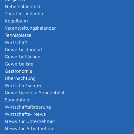
Amtliche Meldebestätigung ausstellen
Nebelhöhlenfest
Andere Strafanzeige stellen
Theater Lindenhof
Änderung bezüglich des Betriebs gentechnischer
Kegelbahn
Anlagen mitteilen
Veranstaltungskalender
Änderung der Gemeinschaftslizenz beantragen
Tennisplätze
Änderung des Entwicklungsziels einer Ökokonto-
Wirtschaft
Maßnahme beantragen
Gewerbestandort
Änderung des Wohnsitzes innerhalb derselben
Gewerbeflächen
Stadt oder Gemeinde melden
Gewerbeliste
Änderung nach Beantragung oder bei Bezug von
Gastronomie
Bürgergeld mitteilen
Übernachtung
Änderung persönlicher Daten der Hochschule
Wirtschaftsdaten
mitteilen
Gewerbeverein Sonnenbühl
Änderungen an die Krankenkasse melden
Sonnentaler
Anerkennung als gemeinnützige Stiftung
Wirtschaftsförderung
beantragen
Wirtschafts- News
Anerkennung als Pharmaberater beantragen
News für Unternehmer
Anerkennung als Prüf-, Zertifizierung- oder
News für Arbeitnehmer
Überwachungsstelle (PÜZ-Stelle) nach