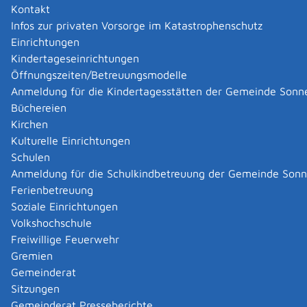
Kontakt
benötigen.
Infos zur privaten Vorsorge im Katastrophenschutz
Einrichtungen
Onlineantrag und Formulare
Kindertageseinrichtungen
Öffnungszeiten/Betreuungsmodelle
feuerwerke
Anmeldung für die Kindertagesstätten der Gemeinde Sonn
Büchereien
Zuständige Stelle
Kirchen
Kulturelle Einrichtungen
Das Regierungspräsidium Stuttgart für ganz Baden-
Schulen
Württemberg
Anmeldung für die Schulkindbetreuung der Gemeinde Son
Referat 46.2 Luftverkehr, Flugplätze und Flugbetrieb
[Regierungspräsidium Stuttgart]
Ferienbetreuung
Soziale Einrichtungen
Leistungsdetails
Volkshochschule
Freiwillige Feuerwehr
Gremien
Voraussetzungen
Gemeinderat
Es gibt zwei Fälle, in denen beim Abbrennen von
Sitzungen
Feuerwerken eine Erlaubnis erforderlich ist:
Gemeinderat Presseberichte