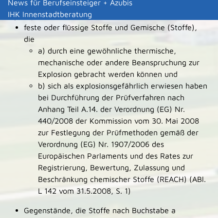
News für Berufseinsteiger + Azubis
Explosionsgefährliche Stoffe sind gemäß § 3 Abs.1
IHK Innenstadtberatung
SprengG:
feste oder flüssige Stoffe und Gemische (Stoffe),
die
a) durch eine gewöhnliche thermische,
mechanische oder andere Beanspruchung zur
Explosion gebracht werden können und
b) sich als explosionsgefährlich erwiesen haben
bei Durchführung der Prüfverfahren nach
Anhang Teil A.14. der Verordnung (EG) Nr.
440/2008 der Kommission vom 30. Mai 2008
zur Festlegung der Prüfmethoden gemäß der
Verordnung (EG) Nr. 1907/2006 des
Europäischen Parlaments und des Rates zur
Registrierung, Bewertung, Zulassung und
Beschränkung chemischer Stoffe (REACH) (ABl.
L 142 vom 31.5.2008, S. 1)
Gegenstände, die Stoffe nach Buchstabe a