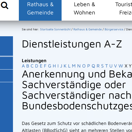
Rathaus &
Leben &
Touris
Gemeinde
Wohnen
Freiz
Sie sind hier:
Startseite Sonnenbühl
/
Rathaus & Gemeinde
/
Bürgerservice
/
Dien
Dienstleistungen A-Z
Leistungen
A
B
C
D
E
F
G
H
I
J
K
L
M
N
O
P
Q
R
S
T
U
V
W
X
Y
Anerkennung und Beka
Sachverständige oder
Sachverständiger nach
Bundesbodenschutzges
Das Gesetz zum Schutz vor schädlichen Bodenverä
Altlasten (BBodSchG) sieht an mehreren Stellen vo