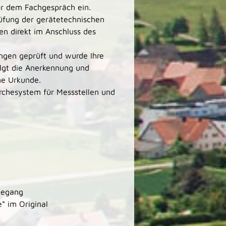
r dem Fachgespräch ein.
üfung der gerätetechnischen
en direkt im Anschluss des
ngen geprüft und wurde Ihre
olgt die Anerkennung und
ne Urkunde.
rchesystem für Messstellen und
degang
“ im Original