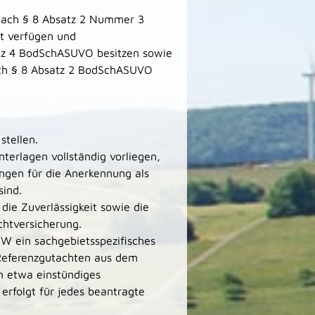
g nach § 8 Absatz 2 Nummer 3
t verfügen und
satz 4 BodSchASUVO besitzen sowie
ach § 8 Absatz 2 BodSchASUVO
stellen.
terlagen vollständig vorliegen,
ungen für die Anerkennung als
sind.
ie Zuverlässigkeit sowie die
chtversicherung.
W ein sachgebietsspezifisches
Referenzgutachten aus dem
n etwa einstündiges
rfolgt für jedes beantragte