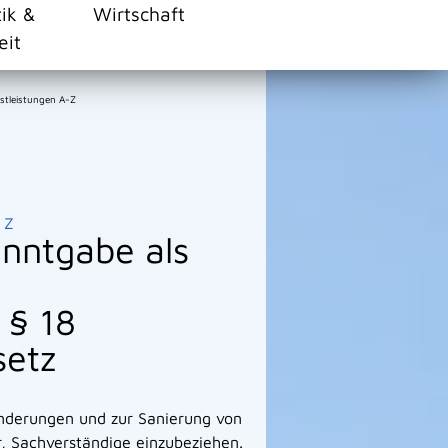
tik &
Wirtschaft
eit
stleistungen A-Z
Z
nntgabe als
 § 18
etz
nderungen und zur Sanierung von
r, Sachverständige einzubeziehen.