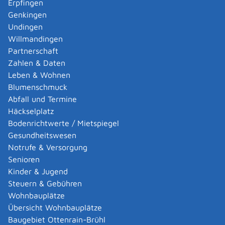
Erpfingen
Ihrer Arbeitnehmenden unter folgenden
Genkingen
Voraussetzungen beantragen:
Undingen
Für einen kontinuierlichen Schichtbetrieb, wenn
Willmandingen
zusätzliche Freischichten erreicht werden.
Partnerschaft
Zusätzliche Freischichten liegen vor, wenn durch
Zahlen & Daten
die Verlängerung der Arbeitszeit für die betroffenen
Leben & Wohnen
Arbeitnehmenden mehr freie zusammenhängende
Blumenschmuck
Tage zur Verfügung stehen als vorher.
Abfall und Termine
Für Bau- und Montagestellen, besonders relevant,
Häckselplatz
wenn der Einsatzort vom Wohnort der
Bodenrichtwerte / Mietspiegel
Arbeitnehmenden weit entfernt ist und den
Gesundheitswesen
Beschäftigten für die verlängerte Arbeitszeit auf
Notrufe & Versorgung
der Bau- oder Montagestelle eine entsprechend
Senioren
längere Ruhezeit am Wohnort sichergestellt wird.
Kinder & Jugend
Für Ihren Saison- oder Kampagnenbetrieb, wenn
Steuern & Gebühren
für die bestimmte Jahreszeit ein
Wohnbauplätze
außergewöhnlicher Arbeitsanfall besteht, der nicht
Übersicht Wohnbauplätze
durch andere organisatorische Maßnahmen
Baugebiet Ottenrain-Brühl
aufgefangen werden kann.