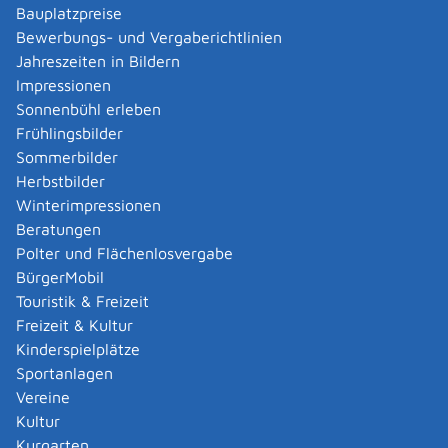
Bauplatzpreise
Bewerbungs- und Vergaberichtlinien
Verfahrensablauf
Jahreszeiten in Bildern
Sie können die Bewilligung für die Abweichungen zur
Impressionen
Schichtarbeit schriftlich beantragen.
Sonnenbühl erleben
Sie stellen einen formlosen Antrag.
Frühlingsbilder
Sie senden diesen an die örtlich zuständige
Sommerbilder
Behörde für Arbeitsschutz, einschließlich der
Herbstbilder
erforderlichen Unterlagen.
Winterimpressionen
Sind erforderliche Unterlagen beziehungsweise
Beratungen
Informationen für die Bearbeitung unvollständig,
Polter und Flächenlosvergabe
werden Sie von der Sachbearbeitung kontaktiert.
BürgerMobil
Die örtlich zuständige Behörde prüft den Antrag.
Touristik & Freizeit
Nach Abschluss der behördlichen Prüfung erhalten
Freizeit & Kultur
Sie einen Bewilligungsbescheid oder einen
Kinderspielplätze
Ablehnungsbescheid.
Sportanlagen
Die örtlich zuständige Behörde wird Ihnen den
Vereine
Bescheid per E-Mail oder per Post zusenden.
Kultur
Der Gebührenbescheid wird Ihnen in der Regel
Kurgarten