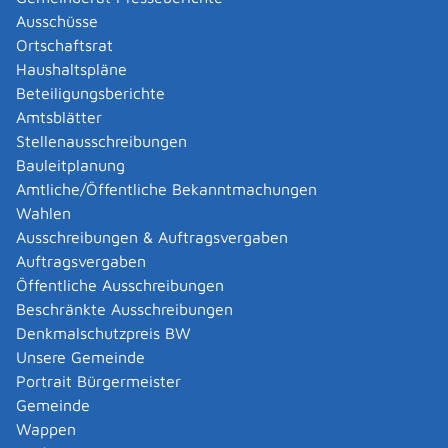
Ausschüsse
ausgeglichen werden.
Ortschaftsrat
Aus Gründen des Arbeits- und Gesundheitsschutzes sind
Haushaltspläne
tägliche Arbeitszeiten von mehr als 12 Stunden
Beteiligungsberichte
grundsätzlich nicht zulässig.
Amtsblätter
Die Ausnahmen stehen im pflichtgemäßen Ermessen
Stellenausschreibungen
der zuständigen Behörde.
Bauleitplanung
Sie haben keinen Anspruch auf eine
Amtliche/Öffentliche Bekanntmachungen
Ausnahmebewilligung.
Wahlen
Ausschreibungen & Auftragsvergaben
Zuständige Stelle
Auftragsvergaben
Stadt- oder Landkreis
Öffentliche Ausschreibungen
Landratsamt Reutlingen
Beschränkte Ausschreibungen
Denkmalschutzpreis BW
Leistungsdetails
Unsere Gemeinde
Portrait Bürgermeister
Gemeinde
Voraussetzungen
Wappen
Sie können eine Verlängerung der täglichen Arbeitszeit