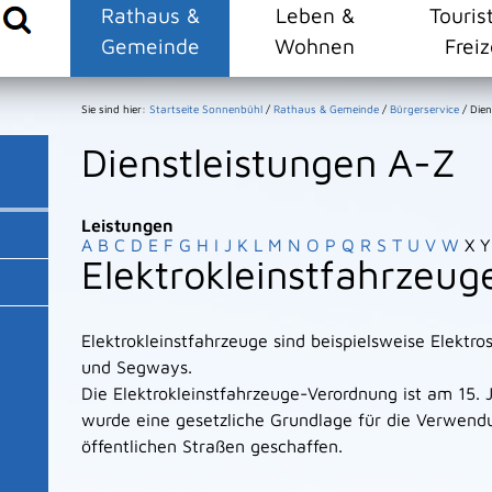
Rathaus &
Leben &
Touris
Gemeinde
Wohnen
Freiz
Sie sind hier:
Startseite Sonnenbühl
/
Rathaus & Gemeinde
/
Bürgerservice
/
Dien
Dienstleistungen A-Z
Leistungen
A
B
C
D
E
F
G
H
I
J
K
L
M
N
O
P
Q
R
S
T
U
V
W
X
Y
Elektrokleinstfahrzeug
Elektrokleinstfahrzeuge sind beispielsweise Elektros
und Segways.
Die Elektrokleinstfahrzeuge-Verordnung ist am 15. J
wurde eine gesetzliche Grundlage für die Verwend
öffentlichen Straßen geschaffen.