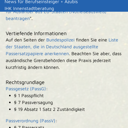
News für Berufseinsteiger + Azubis
Nähere Informationen erhalten Sie unter "
Passersatz
IHK Innenstadtberatung
für Ausländer aus EU-Staaten (Notreiseausweis)
beantragen
".
Vertiefende Informationen
Auf den Seiten der
Bundespolizei
finden Sie eine
Liste
der Staaten, die in Deutschland ausgestellte
Passersatzpapiere anerkennen
. Beachten Sie aber, dass
ausländische Grenzbehörden diese Praxis jederzeit
kurzfristig ändern können.
Rechtsgrundlage
Passgesetz (PassG)
:
§ 1 Passpflicht
§ 7 Passversagung
§ 19 Absatz 1 Satz 2 Zuständigkeit
Passverordnung (PassV)
:
§ 7 Passersatz