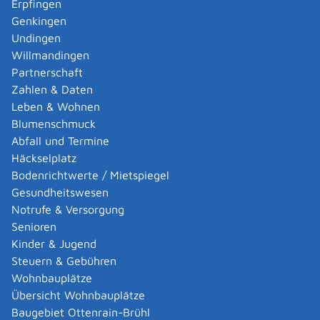
Erpfingen
Genkingen
Leistungsdetails
Undingen
Willmandingen
Partnerschaft
Voraussetzungen
Zahlen & Daten
Die Identität und die deutsche Staatsangehörigkeit
Leben & Wohnen
der reisenden Person muss festgestellt werden
Blumenschmuck
können.
Abfall und Termine
Es bestehen keine
Häckselplatz
Sicherheitsbedenken,
Bodenrichtwerte / Mietspiegel
Ausreiseuntersagung oder
Gesundheitswesen
Passversagungsgründe.
Notrufe & Versorgung
Bei Minderjährigen muss das Einverständnis der
Senioren
gesetzlichen Vertretung vorliegen.
Kinder & Jugend
Steuern & Gebühren
Verfahrensablauf
Wohnbauplätze
Den Reiseausweis müssen Sie persönlich direkt bei der
Übersicht Wohnbauplätze
Grenzbehörde (zum Beispiel am Flughafen) beantragen.
Baugebiet Ottenrain-Brühl