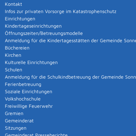
Reisepass oder Personalausweis besitzen, können bei
Kontakt
der Bundespolizei für eine zeitlich befristete
Infos zur privaten Vorsorge im Katastrophenschutz
Auslandsreise einen Reiseausweis als Ersatz
Einrichtungen
beantragen. Sie müssen die Dringlichkeit nachweisen
Kindertageseinrichtungen
und es dürfen keine sicherheitsrelevanten Bedenken
Öffnungszeiten/Betreuungsmodelle
bestehen.
Anmeldung für die Kindertagesstätten der Gemeinde Sonn
Passersatzpapiere werden von der Bundespolizei nur
Büchereien
ausgestellt, wenn die Erteilung eines regulären
Kirchen
Reisedokumentes
bei einer Passbehörde nicht mehr
Kulturelle Einrichtungen
rechtzeitig zu erwarten ist.
Hier
finden Sie Hinweise zur
Schulen
Ausstellung deutscher Reisedokumente und zu deren
Anmeldung für die Schulkindbetreuung der Gemeinde Son
Anerkennung im Ausland.
Kann nicht nachgewiesen
Ferienbetreuung
werden, dass der Abflug oder die Ausreise unmittelbar
Soziale Einrichtungen
bevorstehen, werden die Papiere nicht ausgestellt.
Volkshochschule
Bei einer Einreise wird grundsätzlich kein Reiseausweis
Freiwillige Feuerwehr
als Passersatz ausgestellt. Ausnahme: Für deutsche
Gremien
Staatsangehörige mit Wohnsitz im Ausland, wenn
Gemeinderat
aufgrund eines beabsichtigten sehr kurzen Aufenthaltes
Sitzungen
im Inland die Ausstellung eines Passes oder
Gemeinderat Presseberichte