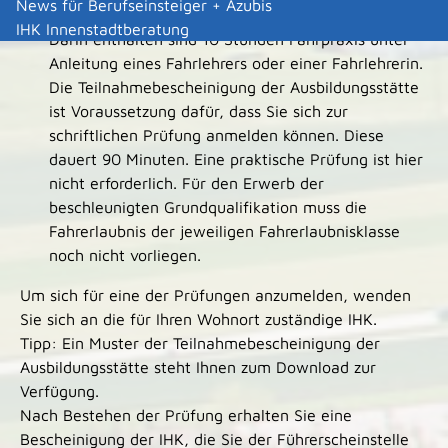
News für Berufseinsteiger + Azubis
eine Dauer von 140 Stunden zu je 60 Minuten.
IHK Innenstadtberatung
Darin enthalten sind 10 Stu
n
den Fahrpraxis unter
Anleitung eines Fahrle
h
rers oder einer Fahrlehrerin.
Die Teilnahmeb
e
scheinigung der Ausbildungsstätte
ist Vorau
s
setzung dafür, dass Sie sich zur
schriftlichen Prüfung anmelden können. Diese
dauert 90 Minuten. Eine praktische Prüfung ist hier
nicht erforderlich. Für den Erwerb der
beschleuni
g
ten Grundqualifikation muss die
Fahrerlaubnis der jeweiligen Fahrerlaubnisklasse
noch nicht vorliegen.
Um sich für eine der Prüfungen anzumelden, wenden
Sie sich an die für Ihren Wohnort zuständige IHK.
Tipp:
Ein Muster der Teilnahmebescheinigung der
Ausbildungsstätte steht Ihnen zum Download zur
Verfügung.
Nach Bestehen der Prüfung erhalten Sie eine
Bescheinigung der IHK, die Sie der Führerscheinstelle