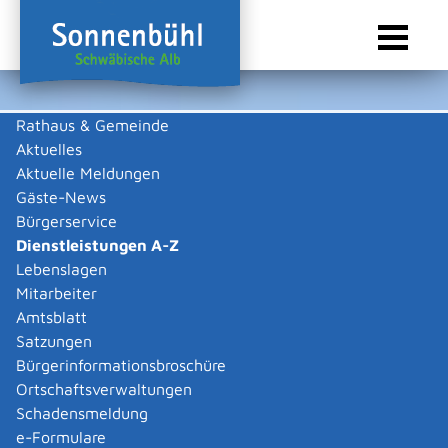
Rathaus & Gemeinde
Aktuelles
Sie sind hier:
Startseite Sonnenbühl
/
Rathaus & Gemeinde
/
Bürgerservice
/
Dienstleistungen A-Z
Aktuelle Meldungen
Gäste-News
Dienstleistungen A-Z
Bürgerservice
Dienstleistungen A-Z
Leistungen
Lebenslagen
A
B
C
D
E
F
G
H
I
J
K
L
M
N
O
P
Q
R
S
T
U
V
W
X
Y
Z
Mitarbeiter
Berufskraftfahrer-
Amtsblatt
Qualifikation -
Satzungen
Grundqualifikation
Bürgerinformationsbroschüre
Ortschaftsverwaltungen
nachweisen
Schadensmeldung
e-Formulare