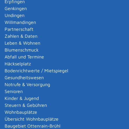
Erpfingen
für die Prüfung zum Erwerb der Grundqualifikation:
Genkingen
die für Ihren Wohnort zuständige IHK Baden-
Undingen
Württemberg
Willmandingen
für den Vorbereitungskurs zur beschleunigten
Partnerschaft
Grundqualifikation: Besuch einer
anerkannten
Zahlen & Daten
Ausbildungsstätte
Leben & Wohnen
für die Eintragung in den Führerschein: die für
Blumenschmuck
Ihren Wohnort zuständige Führerscheinstelle
Abfall und Termine
Führerscheinstelle ist,
Häckselplatz
wenn Sie in einem Stadtkreis wohnen: die
Bodenrichtwerte / Mietspiegel
Stadtverwaltung
Gesundheitswesen
wenn Sie in einem Landkreis wohnen: das
Notrufe & Versorgung
Landratsamt
Senioren
Kinder & Jugend
Industrie- und Handelskammer Reutlingen
Landratsamt Reutlingen
Steuern & Gebühren
Wohnbauplätze
Leistungsdetails
Übersicht Wohnbauplätze
Baugebiet Ottenrain-Brühl