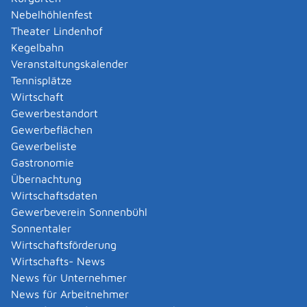
Nebelhöhlenfest
Verfahrensablauf
Theater Lindenhof
Um die Grundqualifikation zu erhalten, haben Sie
Kegelbahn
folgende Möglichkeiten:
Veranstaltungskalender
Sie absolvieren die (dreijährige) Berufsausbildung
Tennisplätze
zum "Berufskraftfahrer" beziehungsweise zur
Wirtschaft
"Berufskraftfahrerin" oder zur "Fachkraft im
Gewerbestandort
Fahrbetrieb".
Gewerbeflächen
Sie legen eine Prüfung zur Grundqualifikation ohne
Gewerbeliste
Vorbereitungskurs ab.
Sie besteht aus e
i
ner
Gastronomie
theoretischen Prüfung von 240 Minuten sowie einer
Übernachtung
praktischen Prüfung von 210 M
i
nuten. Für den
Wirtschaftsdaten
Erwerb der Grundqualifikation muss die
Gewerbeverein Sonnenbühl
Fahrerlaubnis der jeweiligen Fahre
r
laubnisklasse
Sonnentaler
noch nicht vorliegen.
Wirtschaftsförderung
Sie können einen Vorbereitungskurs besuchen und
Wirtschafts- News
anschließend die Prüfung zur beschleunigten
News für Unternehmer
Grundqualifikation ablegen.
Der Vorbere
i
tungskurs
News für Arbeitnehmer
bei einer anerkannten Ausbildung
s
stätte umfasst