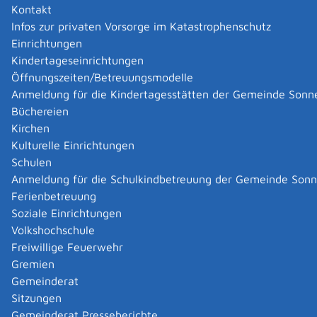
bestimmten Voraussetzungen eine Bewilligung für
Kontakt
längere tägliche Arbeitszeiten für Ihre Beschäftigten
Infos zur privaten Vorsorge im Katastrophenschutz
beantragen.
Einrichtungen
Kindertageseinrichtungen
Die Bewilligung ist gesetzlich vorgesehen für:
Öffnungszeiten/Betreuungsmodelle
kontinuierliche Schichtbetriebe (§ 15 Absatz 1
Anmeldung für die Kindertagesstätten der Gemeinde Sonn
Nummer 1 a) Arbeitszeitgesetz (ArbZG)
Büchereien
Bau- und Montagestellen § 15 Absatz 1 Nummer 1
Kirchen
b) ArbZG)
Kulturelle Einrichtungen
Saison- und Kampagnenbetriebe (§ 15 Absatz1
Schulen
Nummer 2 ArbZG)
Anmeldung für die Schulkindbetreuung der Gemeinde Son
besondere Tätigkeiten zur Errichtung, zur Änderung
Ferienbetreuung
oder zum Betrieb von Bauwerken, künstlichen
Soziale Einrichtungen
Inseln oder sonstigen Anlagen auf See (Offshore-
Volkshochschule
Tätigkeiten).
Freiwillige Feuerwehr
Gremien
Zuständige Stelle
Gemeinderat
Sitzungen
Stadt- oder Landkreis
Gemeinderat Presseberichte