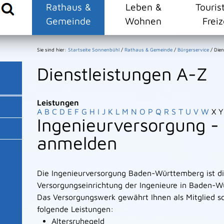
Rathaus &
Leben &
Touris
Gemeinde
Wohnen
Freiz
Sie sind hier:
Startseite Sonnenbühl
/
Rathaus & Gemeinde
/
Bürgerservice
/
Dien
Dienstleistungen A-Z
Leistungen
A
B
C
D
E
F
G
H
I
J
K
L
M
N
O
P
Q
R
S
T
U
V
W
X
Y
Ingenieurversorgung - 
anmelden
Die Ingenieurversorgung Baden-Württemberg ist di
Versorgungseinrichtung der Ingenieure in Baden-W
Das Versorgungswerk gewährt Ihnen als Mitglied s
folgende Leistungen:
Altersruhegeld