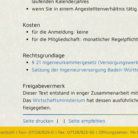
laufenden Kalenderjahres
wenn Sie in einem Angestelltenverhältnis tätig
Kosten
für die Anmeldung: keine
für die Mitgliedschaft: monatlicher Regelpflich
Rechtsgrundlage
§ 21 Ingenieurkammergesetz (Versorgungswerk
Satzung der Ingenieurversorgung Baden-Würt
Freigabevermerk
Dieser Text entstand in enger Zusammenarbeit mit 
Das
Wirtschaftsministerium
hat dessen ausführlic
freigegeben.
Seite drucken
|
|
Seite empfehlen
nenbühl |
Fon: 07128/925-0 |
Fax: 07128/925-50 |
Öffnungszeiten: Mo b