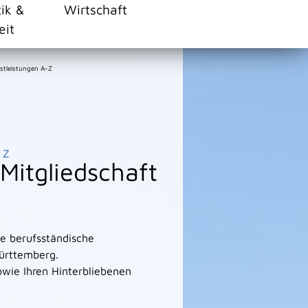
tik &
Wirtschaft
eit
stleistungen A-Z
Z
Mitgliedschaft
e berufsständische
ürttemberg.
owie Ihren Hinterbliebenen