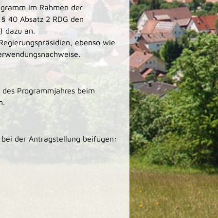
programm im Rahmen der
h § 40 Absatz 2 RDG den
) dazu an.
e Regierungspräsidien, ebenso wie
Verwendungsnachweise.
rz des Programmjahres beim
n.
bei der Antragstellung beifügen: