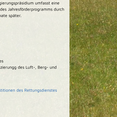
gierungspräsidium umfasst eine
g des Jahresförderprogramms durch
ate später.
es
ierungg des Luft-, Berg- und
stitionen des Rettungsdienstes