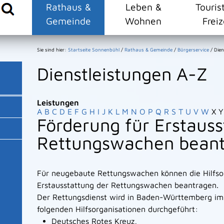
Rathaus &
Leben &
Touris
Gemeinde
Wohnen
Freiz
Sie sind hier:
Startseite Sonnenbühl
/
Rathaus & Gemeinde
/
Bürgerservice
/
Dien
Dienstleistungen A-Z
Leistungen
A
B
C
D
E
F
G
H
I
J
K
L
M
N
O
P
Q
R
S
T
U
V
W
X
Y
Förderung für Erstauss
Rettungswachen bean
Für neugebaute Rettungswachen können die Hilfsor
Erstausstattung der Rettungswachen beantragen.
Der Rettungsdienst wird in Baden-Württemberg im
folgenden Hilfsorganisationen durchgeführt:
Deutsches Rotes Kreuz,