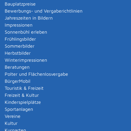
Bauplatzpreise
Ist sie der Auffassung, dass Ihre Aus- und Fortbildung
Bewerbungs- und Vergaberichtlinien
und Ihre Berufserfahrung nicht den geforderten
Jahreszeiten in Bildern
Standards dieses Landes entsprechen, dann kann sie
Impressionen
eine Eignungsprüfung oder einen Anpassungslehrgang
Sonnenbühl erleben
verlangen.
Frühlingsbilder
Lehnt sie Ihren Antrag ab, dann müssen sie dies
Sommerbilder
begründen und Sie über Ihre Beschwerdemöglichkeiten
Herbstbilder
informieren.
Winterimpressionen
Danach können Sie ein EBA-Zertifikat im PDF-Format
Beratungen
erstellen. Dazu erhalten Sie eine Bezugsnummer, mit
Polter und Flächenlosvergabe
deren Hilfe Ihr künftiger Arbeitgeber die Gültigkeit Ihres
BürgerMobil
EBAs online überprüfen kann.
Touristik & Freizeit
Der Berufsausweis ist gültig:
Freizeit & Kultur
unbefristet bei dauerhafter Niederlassung
Kinderspielplätze
18 Monate in den meisten Fällen, in denen Sie
Sportanlagen
vorübergehend Dienstleistungen erbringen,
Vereine
beziehungsweise zwölf Monate für Berufe mit
Kultur
Auswirkungen auf die öffentliche Gesundheit oder
Kurgarten