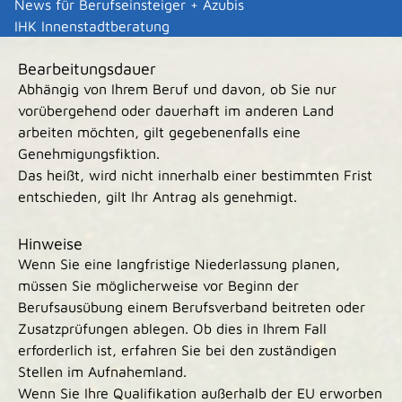
Gebühr. Ist dies der Fall, dann erhalten Sie von jeder
News für Berufseinsteiger + Azubis
Behörde eine gesonderte Rechnung.
IHK Innenstadtberatung
Bearbeitungsdauer
Abhängig von Ihrem Beruf und davon, ob Sie nur
vorübergehend oder dauerhaft im anderen Land
arbeiten möchten, gilt gegebenenfalls eine
Genehmigungsfiktion.
Das heißt, wird nicht innerhalb einer bestimmten Frist
entschieden, gilt Ihr Antrag als genehmigt.
Hinweise
Wenn Sie eine langfristige Niederlassung planen,
müssen Sie möglicherweise vor Beginn der
Berufsausübung einem Berufsverband beitreten oder
Zusatzprüfungen ablegen. Ob dies in Ihrem Fall
erforderlich ist, erfahren Sie bei den zuständigen
Stellen im Aufnahemland.
Wenn Sie Ihre Qualifikation außerhalb der EU erworben