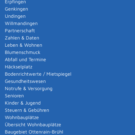
Erpfingen
Genkingen
Verfahrensablauf
Undingen
Erstellen Sie sich beim europäischen
Willmandingen
Authentifizierungsdienst ein Konto. Danach können Sie
Partnerschaft
ein EBA-Profil erstellen und den Ausweis beantragen.
Zahlen & Daten
Dabei müssen Sie alle relevanten Unterlagen über Ihre
Leben & Wohnen
Berufsqualifikation hochladen.
Blumenschmuck
Innerhalb einer Woche bestätigt die zuständige Stelle
Abfall und Termine
Ihres Herkunftslandes den Eingang Ihres Antrags und
Häckselplatz
informiert Sie über etwaige fehlende Unterlagen und
Bodenrichtwerte / Mietspiegel
anfallende Gebühren.
Gesundheitswesen
Sie überprüft die Dokumente auf Echtheit und
Notrufe & Versorgung
Gültigkeit, stellt sie in eine elektronische europäische
Senioren
Datenbank ein und leitet Ihren Antrag elektronisch an
Kinder & Jugend
das Aufnahmeland weiter.
Steuern & Gebühren
Die dortige zuständige Stelle bewertet Ihre Unterlagen.
Wohnbauplätze
Wenn die Bewertung positiv ist, stellt sie den
Übersicht Wohnbauplätze
Berufsausweis aus. Sie erhalten eine Bestätigung in Ihr
Baugebiet Ottenrain-Brühl
Konto.