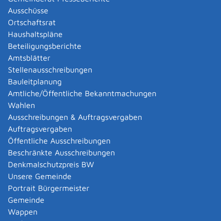
Immobilienmaklerin oder -makler
Ausschüsse
Ortschaftsrat
und möchten
Haushaltspläne
Ihren Beruf vorübergehend in einem anderen
Beteiligungsberichte
EU-Land ausüben
(Beispiel: Als deutscher
Amtsblätter
Bergführer möchten Sie während der
Stellenausschreibungen
Wintersport-Hochsaison im französischen
Bauleitplanung
Chamonix arbeiten)
oder
Amtliche/Öffentliche Bekanntmachungen
oder sich in einem anderen EU-Land
Wahlen
niederlassen und dort Ihren Beruf dauerhaft
Ausschreibungen & Auftragsvergaben
ausüben
(Beispiel: Sie sind
polnische
Auftragsvergaben
Staatsbürgerin, haben in Deutschland
Öffentliche Ausschreibungen
Pharmazie studiert und Ihren Abschluss
Beschränkte Ausschreibungen
erworben. Nun möchten Sie nach Polen
Denkmalschutzpreis BW
zurückkehren und dort als Apothekerin
Unsere Gemeinde
arbeiten)
.
Portrait Bürgermeister
Gemeinde
Für andere Berufe wird der EBA gegebenenfalls
Wappen
zukünftig verfügbar sein.