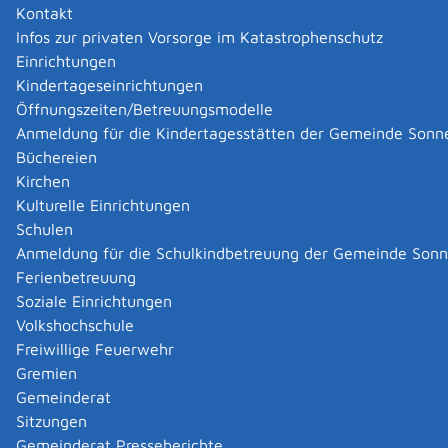
Kontakt
Europäischen Berufsausweis (EBA) nutzen.
Infos zur privaten Vorsorge im Katastrophenschutz
Er vereinfacht das Verfahren zur Anerkennung Ihrer
Einrichtungen
Berufsqualifikationen im anderen EU-Land.
Kindertageseinrichtungen
Der EBA ist keine echte Karte. Er ist ein elektronischer
Öffnungszeiten/Betreuungsmodelle
Nachweis.
Anmeldung für die Kindertagesstätten der Gemeinde Sonn
Büchereien
Zuständige Stelle
Kirchen
Kulturelle Einrichtungen
Authentifizierungsdienst der Europäischen Kommission
Schulen
Anmeldung für die Schulkindbetreuung der Gemeinde Son
Leistungsdetails
Ferienbetreuung
Soziale Einrichtungen
Voraussetzungen
Volkshochschule
Sie sind
Freiwillige Feuerwehr
Apothekerin oder Apotheker,
Gremien
Krankenschwester oder Krankenpfleger,
Gemeinderat
Physiotherapeutin oder -therapeut,
Sitzungen
Bergführerin oder Bergführer oder
Gemeinderat Presseberichte