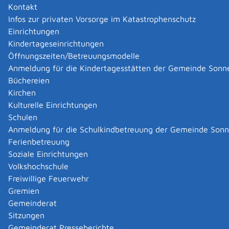
betreiben möchte, muss
Kontakt
die Anforderungen des § 6 Absatz 2
Infos zur privaten Vorsorge im Katastrophenschutz
Rohrfernleitungsverordnung erfüllen und
Einrichtungen
die Anerkennung der Prüfstelle bei der zuständigen
Kindertageseinrichtungen
Behörde beantragen.
Öffnungszeiten/Betreuungsmodelle
Anmeldung für die Kindertagesstätten der Gemeinde Sonn
Die Prüfstelle kann aus einer
Büchereien
Sachverständigenorganisation oder
Kirchen
nach anderen Rechtsvorschriften zugelassenen
Kulturelle Einrichtungen
Überwachungsstelle bestehen.
Schulen
Die Anerkennung gilt für das gesamte Bundesgebiet.
Anmeldung für die Schulkindbetreuung der Gemeinde Son
Gleichwertige Anerkennungen anderer EU-/EWR-
Ferienbetreuung
Staaten sind Anerkennungen in Deutschland
Soziale Einrichtungen
gleichgestellt.
Volkshochschule
Freiwillige Feuerwehr
Gremien
Zuständige Stelle
Gemeinderat
Die Länder haben die Anerkennung von Prüfstellen
Sitzungen
nach § 6 Rohrfernleitungsverordnung der Zentralstelle
Gemeinderat Presseberichte