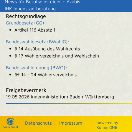
Wahlberechtigung für die Bundestagswahl?
News für Berufseinsteiger + Azubis
IHK Innenstadtberatung
Rechtsgrundlage
Grundgesetz (GG)
:
Artikel 116 Absatz 1
Bundeswahlgesetz (BWahlG)
:
§ 14 Ausübung des Wahlrechts
§ 17 Wählerverzeichnis und Wahlschein
Bundeswahlordnung (BWO)
:
§§ 14 - 24 Wählerverzeichnis
Freigabevermerk
19.05.2026 Innenministerium Baden-Württemberg
|
|
Datenschutz
|
Impressum
p
owered by
Komm.ONE