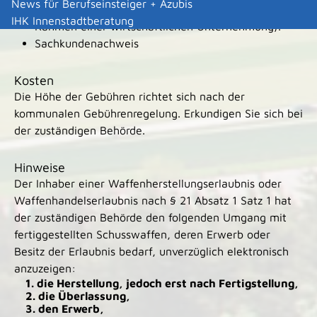
News für Berufseinsteiger + Azubis
Bedürfnisses (gewerbsmäßig oder selbstständig im
IHK Innenstadtberatung
Rahmen einer wirtschaftlichen Unternehmung).
Sachkundenachweis
Kosten
Die Höhe der Gebühren richtet sich nach der
kommunalen Gebührenregelung. Erkundigen Sie sich bei
der zuständigen Behörde.
Hinweise
Der Inhaber einer Waffenherstellungserlaubnis oder
Waffenhandelserlaubnis nach § 21 Absatz 1 Satz 1 hat
der zuständigen Behörde den folgenden Umgang mit
fertiggestellten Schusswaffen, deren Erwerb oder
Besitz der Erlaubnis bedarf, unverzüglich elektronisch
anzuzeigen:
1. die Herstellung, jedoch erst nach Fertigstellung,
2. die Überlassung,
3. den Erwerb,