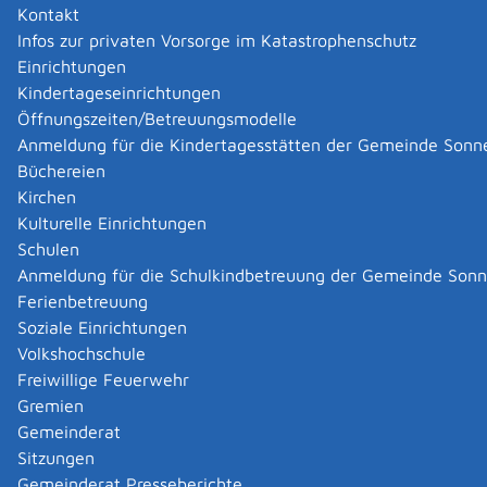
Deutschen Werberat beschweren.
Kontakt
Infos zur privaten Vorsorge im Katastrophenschutz
Zuständige Stelle
Einrichtungen
Kindertageseinrichtungen
Der Deutsche Werberat.
Öffnungszeiten/Betreuungsmodelle
Er ist eine Selbstkontrolleinrichtung der deutschen
Anmeldung für die Kindertagesstätten der Gemeinde Sonn
Werbewirtschaft.
Büchereien
Sie können ihn bei Verstößen gegen freiwillige
Kirchen
Werbekodizes anrufen.
Kulturelle Einrichtungen
Hinweis: Bei Verstößen gegen gesetzliche
Schulen
Bestimmungen kooperiert der Deutsche Werberat mit
Anmeldung für die Schulkindbetreuung der Gemeinde Son
den hierfür zuständigen Stellen und leitet die
Ferienbetreuung
Beschwerde
,
wenn nötig
,
weiter.
Soziale Einrichtungen
Volkshochschule
Leistungsdetails
Freiwillige Feuerwehr
Gremien
Gemeinderat
Voraussetzungen
Sitzungen
Eine Werbemaßnahme eines Unternehmens ist
Gemeinderat Presseberichte