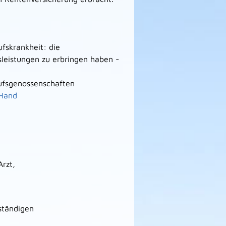
fskrankheit: die
sleistungen zu erbringen haben -
fsgenossenschaften
 Hand
rzt,
ständigen