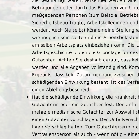
Sie beschäftigt waren, versendet werden, aber
Befragungen oder durch das Einsehen von Unterl
maßgebenden Personen (zum Beispiel Betriebsär
Sicherheitsbeauftragte, Arbeitskolleginnen und
werden. Auch Sie selbst können eine Stellungna
wie möglich sein sollte und die Arbeitsbelastu
am selben Arbeitsplatz einbeziehen kann. Die 
Arbeitsgeschichte bilden die Grundlage für da
Gutachten. Achten Sie deshalb darauf, dass k
werden und alle Angaben vollständig sind.
Kom
Ergebnis, dass kein Zusammenhang zwischen de
schädigenden Einwirkung besteht, ist das Verf
einen Ablehungsbescheid.
Hat die schädigende Einwirkung die Krankheit h
Gutachterin oder ein Gutachter fest.
Der Unfal
mehrere medizinische Gutachter zur Auswahl st
einen Gutachter vorschlagen. Der Unfallversich
Ihren Vorschlag halten. Zum Gutachtertermin d
Vertrauensperson als auch - wenn nötig - eine