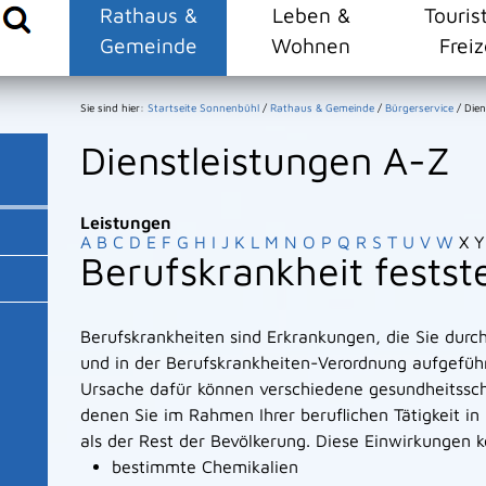
Rathaus &
Leben &
Touris
Gemeinde
Wohnen
Freiz
Sie sind hier:
Startseite Sonnenbühl
/
Rathaus & Gemeinde
/
Bürgerservice
/
Dien
Dienstleistungen A-Z
Leistungen
A
B
C
D
E
F
G
H
I
J
K
L
M
N
O
P
Q
R
S
T
U
V
W
X
Y
Berufskrankheit festste
Berufskrankheiten sind Erkrankungen, die Sie durch 
und in der Berufskrankheiten-Verordnung aufgeführ
Ursache dafür können verschiedene gesundheitssch
denen Sie im Rahmen Ihrer beruflichen Tätigkeit i
als der Rest der Bevölkerung. Diese Einwirkungen k
bestimmte Chemikalien