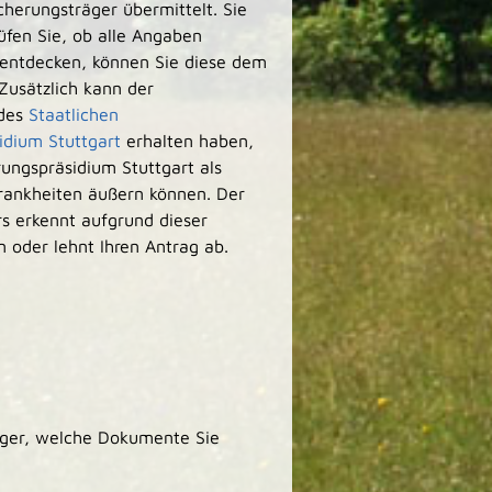
herungsträger übermittelt. Sie
fen Sie, ob alle Angaben
el entdecken, können Sie diese dem
 Zusätzlich kann der
 des
Staatlichen
idium Stuttgart
erhalten haben,
ungspräsidium Stuttgart als
krankheiten äußern können.
Der
s erkennt aufgrund dieser
n oder lehnt Ihren Antrag ab.
räger, welche Dokumente Sie