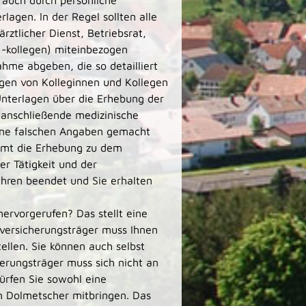
 auch durch persönliche
agen. In der Regel sollten alle
ztlicher Dienst, Betriebsrat,
 -
kollegen) miteinbezogen
hme abgeben, die so detailliert
ngen von Kolleginnen und Kollegen
Unterlagen über die Erhebung der
s anschließende medizinische
eine falschen Angaben gemacht
mt die Erhebung zu dem
r Tätigkeit und der
ahren beendet und Sie erhalten
ervorgerufen? Das stellt eine
lversicherungsträger muss Ihnen
ellen. Sie können auch selbst
erungsträger muss sich nicht an
ürfen Sie sowohl eine
n Dolmetscher mitbringen. Das